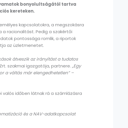
lyamatok bonyolultságától tartva
ciós kereteken.
személyes kapcsolatokra, a megszokásra
 a racionalitást. Pedig a szakértői
datok pontossága romlik, a riportok
tja az üzletmenetet.
ások átveszik az irányítást a tudatos
Zrt. szakmai igazgatója, partnere.
„Egy
r a váltás már elengedhetetlen” –
i valós időben látnak rá a számlázásra
utomatizáció és a NAV-adatkapcsolat