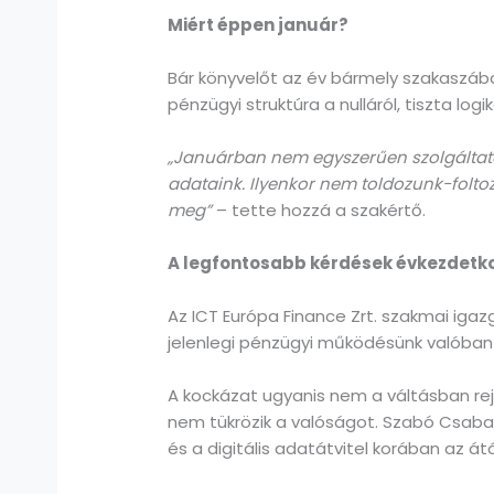
Miért éppen január?
Bár könyvelőt az év bármely szakaszában
pénzügyi struktúra a nulláról, tiszta log
„Januárban nem egyszerűen szolgáltat
adataink. Ilyenkor nem toldozunk-foltoz
meg”
– tette hozzá a szakértő.
A legfontosabb kérdések évkezdetk
Az ICT Európa Finance Zrt. szakmai iga
jelenlegi pénzügyi működésünk valóban a
A kockázat ugyanis nem a váltásban re
nem tükrözik a valóságot. Szabó Csaba 
és a digitális adatátvitel korában az 