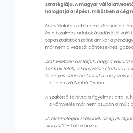
stratégiája. A magyar vállalatvezet
halogatja a lépést, miközben a cég 
Sok vállalatvezető nem szívesen határ
és a bizalmas adatok átadásától való fél
tapasztalatok szerint amikor a pénzügy
már nem a vezetői döntésekhez igazodn
„Sok esetben azt látjuk, hogy a vállala
kontroll felett, a könyvelési struktúra n
bizonyos cégméret felett a megszokása
tette hozzá Szabó Csaba
.
A szakértő felhívta a figyelmet arra is
– a könyvelés már nem csupán a múlt 
„A technológiai szakadék az egyik legn
előnyeit!”
– tette hozzá.