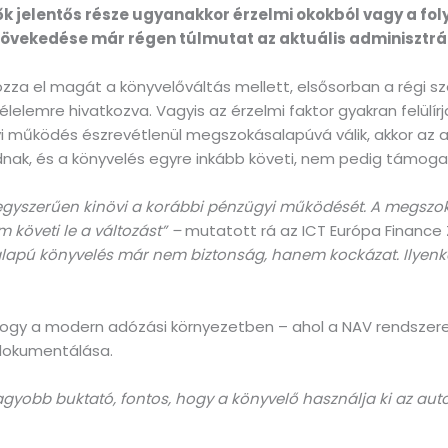
ők jelentős része ugyanakkor érzelmi okokból vagy a fo
növekedése már régen túlmutat az aktuális adminisztrá
ozza el magát a könyvelőváltás mellett, elsősorban a régi 
elemre hivatkozva. Vagyis az érzelmi faktor gyakran felülírja
i működés észrevétlenül megszokásalapúvá válik, akkor az a
ak, és a könyvelés egyre inkább követi, nem pedig támoga
t egyszerűen kinövi a korábbi pénzügyi működését. A megszok
em követi le a változást” –
mutatott rá az ICT Európa Finance 
lapú könyvelés már nem biztonság, hanem kockázat. Ilyenko
, hogy a modern adózási környezetben – ahol a NAV rendszere
dokumentálása.
agyobb buktató, fontos, hogy a könyvelő használja ki az a