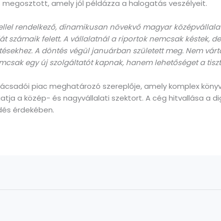
is megosztott, amely jól példázza a halogatás veszélyeit.
étellel rendelkező, dinamikusan növekvő magyar középvállal
saját számaik felett. A vállalatnál a riportok nemcsak késtek, 
tésekhez. A döntés végül januárban született meg. Nem várt
emcsak egy új szolgáltatót kapnak, hanem lehetőséget a tiszt
nácsadói piac meghatározó szereplője, amely komplex könyve
a közép- és nagyvállalati szektort. A cég hitvallása a digit
dés érdekében.