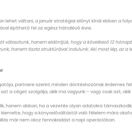
 lehet váltani, a január stratégiai előnyt kínál ebben a fol
ikával építhető fel az egész hátralévő évre.
ót választunk, hanem eldöntjük, hogy a következő 12 hóna
unk, hanem tiszta struktúrával indulunk. Aki most lép, az a 
or
zgatója, partnere szerint minden döntéshozónak érdemes felt
zt a céget szolgálja, akik ma vagyunk – vagy csak azt, akik 
jlik, hanem abban, ha a vezetés olyan adatokra támaszkod
kiemelte, hogy a könyvelőváltástól való félelem mára okaf
átállás már nem okoz fennakadást a napi operációban.