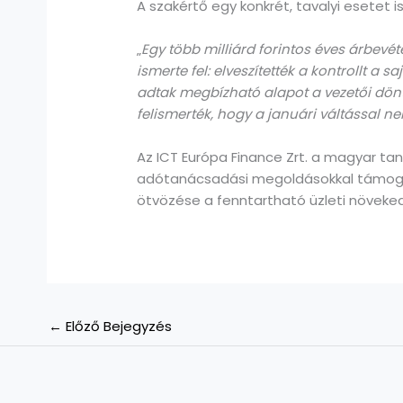
A szakértő egy konkrét, tavalyi esetet 
„
Egy több milliárd forintos éves árbev
ismerte fel: elveszítették a kontrollt a 
adtak megbízható alapot a vezetői dön
felismerték, hogy a januári váltással n
Az ICT Európa Finance Zrt. a magyar ta
adótanácsadási megoldásokkal támogatja 
ötvözése a fenntartható üzleti növeke
←
Előző Bejegyzés