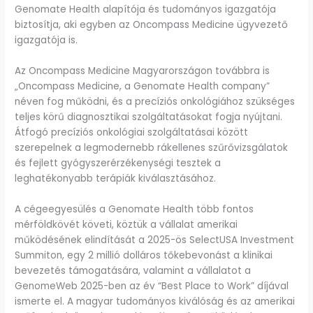
Genomate Health alapítója és tudományos igazgatója
biztosítja, aki egyben az Oncompass Medicine ügyvezető
igazgatója is.
Az Oncompass Medicine Magyarországon továbbra is
„Oncompass Medicine, a Genomate Health company”
néven fog működni, és a precíziós onkológiához szükséges
teljes körű diagnosztikai szolgáltatásokat fogja nyújtani.
Átfogó precíziós onkológiai szolgáltatásai között
szerepelnek a legmodernebb rákellenes szűrővizsgálatok
és fejlett gyógyszerérzékenységi tesztek a
leghatékonyabb terápiák kiválasztásához.
A cégeegyesülés a Genomate Health több fontos
mérföldkövét követi, köztük a vállalat amerikai
működésének elindítását a 2025-ös SelectUSA Investment
Summiton, egy 2 millió dolláros tőkebevonást a klinikai
bevezetés támogatására, valamint a vállalatot a
GenomeWeb 2025-ben az év “Best Place to Work” díjával
ismerte el. A magyar tudományos kiválóság és az amerikai