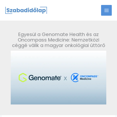
Skip
to
content
Egyesül a Genomate Health és az
Oncompass Medicine: Nemzetközi
céggé válik a magyar onkológiai úttörő