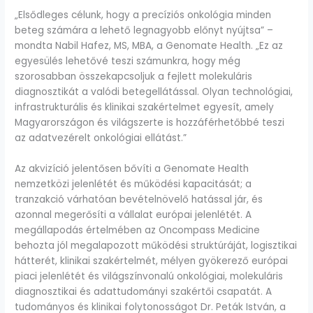
„Elsődleges célunk, hogy a precíziós onkológia minden
beteg számára a lehető legnagyobb előnyt nyújtsa” –
mondta Nabil Hafez, MS, MBA, a Genomate Health. „Ez az
egyesülés lehetővé teszi számunkra, hogy még
szorosabban összekapcsoljuk a fejlett molekuláris
diagnosztikát a valódi betegellátással. Olyan technológiai,
infrastrukturális és klinikai szakértelmet egyesít, amely
Magyarországon és világszerte is hozzáférhetőbbé teszi
az adatvezérelt onkológiai ellátást.”
Az akvizíció jelentősen bővíti a Genomate Health
nemzetközi jelenlétét és működési kapacitását; a
tranzakció várhatóan bevételnövelő hatással jár, és
azonnal megerősíti a vállalat európai jelenlétét. A
megállapodás értelmében az Oncompass Medicine
behozta jól megalapozott működési struktúráját, logisztikai
hátterét, klinikai szakértelmét, mélyen gyökerező európai
piaci jelenlétét és világszínvonalú onkológiai, molekuláris
diagnosztikai és adattudományi szakértői csapatát. A
tudományos és klinikai folytonosságot Dr. Peták István, a