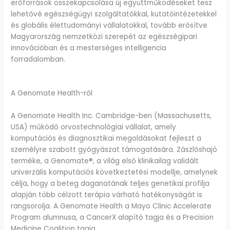
erőforrások összekapcsolása új együttműködéseket tesz
lehetővé egészségügyi szolgáltatókkal, kutatóintézetekkel
és globális élettudományi vállalatokkal, tovább erősítve
Magyarország nemzetközi szerepét az egészségipari
innovációban és a mesterséges intelligencia
forradalomban.
A Genomate Health-ről
A Genomate Health Inc. Cambridge-ben (Massachusetts,
USA) működő orvostechnológiai vállalat, amely
komputációs és diagnosztikai megoldásokat fejleszt a
személyre szabott gyógyászat támogatására. Zászlóshajó
terméke, a Genomate®, a világ első klinikailag validált
univerzális komputációs következtetési modellje, amelynek
célja, hogy a beteg daganatának teljes genetikai profilja
alapján több célzott terápia várható hatékonyságát is
rangsorolja. A Genomate Health a Mayo Clinic Accelerate
Program alumnusa, a CancerX alapító tagja és a Precision
Medicine Coalition tagja.