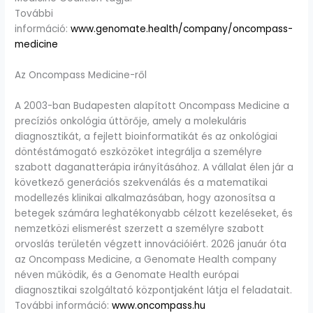
További
információ:
www.genomate.health/company/oncompass-
medicine
Az Oncompass Medicine-ről
A 2003-ban Budapesten alapított Oncompass Medicine a
precíziós onkológia úttörője, amely a molekuláris
diagnosztikát, a fejlett bioinformatikát és az onkológiai
döntéstámogató eszközöket integrálja a személyre
szabott daganatterápia irányításához. A vállalat élen jár a
következő generációs szekvenálás és a matematikai
modellezés klinikai alkalmazásában, hogy azonosítsa a
betegek számára leghatékonyabb célzott kezeléseket, és
nemzetközi elismerést szerzett a személyre szabott
orvoslás területén végzett innovációiért. 2026 január óta
az Oncompass Medicine, a Genomate Health company
néven működik, és a Genomate Health európai
diagnosztikai szolgáltató központjaként látja el feladatait.
További információ:
www.oncompass.hu