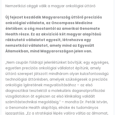
Nemzetközi céggé válik a magyar onkológiai úttörő
Új fejezet kezdődik Magyarország úttörő precíziós
onkológiai vállalata, az Oncompass Medicine
életében: a cég mostantól az amerikai Genomate
Health része. Ez az akvizíció két magyar alapítású
rákkutató vállalatot egyesít, létrehozva egy
nemzetközi vállalatot, amely mind az Egyesült
Államokban, mind Magyarországon jelen van.
„Nem csupán földrajzi jelenlétünket bővítjük; egy egységes,
egyetlen precíziós onkológiai vállalatot építünk, amely
úttörő szerepet játszott mindhárom olyan kulcsfontosságú
technológiai áttörésben, amelyek szükségesek a precíziós
onkológia ígéretének megvalósításához – az első
diagnosztikai tesztektől a molekuláris daganatprofilozási
vizsgálatokon át egészen az első klinikailag validált
számítástechnikai megoldásig.” – mondta Dr. Peták István,
a Genomate Health alapítója, elnöke és tudományos
igazgatója. „Ez a stratégiai lépés valóra váltja az álmomat,