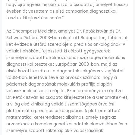
hogy újra egyesülhessek azzal a csapattal, amelyet hosszú
éveken át vezettem az első companion diagnosztikai
tesztek kifejlesztése során.”
Az Oncompass Medicine, amelyet Dr. Peták István és Dr.
Schwab Richárd 2003-ban alapított Budapesten, több mint
két évtizede úttörő szereplője a precíziós onkológiának. A
vállalat elsőként fejlesztett ki célzott gyógyszerek
személyre szabott alkalmazásához szükséges molekuláris
diagnosztikai teszteket Európában 2003-ban, majd az
elsők között kezdte el a daganatok sokgénes vizsgálatait
2008-ban, lehetővé téve az orvosok számára, hogy a
páciensek daganatának molekuláris profilja alapján
válasszanak célzott terápiát. Ezen eredményekre építve
Dr. Peták István és csapata kifejlesztette a Genomate®-et,
a világ első klinikailag validált számítógépes érvelési
platformját a precíziós onkológiában. A platform úttörő
matematikai keretrendszert alkalmaz, amely segít az
orvosoknak a komplex genetikai adatok elemzésében és a
személyre szabott rákterápiák kiválasztásának