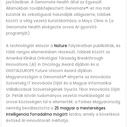
javításában. A Genomate Health által az Egyesült
Államokban továbbfejlesztett Genomate®-et ma már
kutatók és onkológusok használják világszerte, többek
között a világ vezető kutatókórháza, a Mayo Clinic is (a
Genomate Health elvégezte orvosi AI-gyorsító
programját).
A technológiát először a
Nature
folyóiratban publikálták, és
több rangos elismerésben részesült, többek között az
Amerikai Klinikai Onkológiai Társaság Breakthrough
Innovations (AI) in Oncology Award díjában és a
DIGITALEUROPE Future Unicorn Award díjában.
Magyarországon a Genomate® elnyerte az Innovációs
Szövetség IT Innovációs Díját és a Magyar Informatikai
Vállalkozások Szövetségének Gyurós Tibor Innovációs Díját.
Dr. Peták István tudományos vezetői munkásságát az
orvosi közösségen túl is elismerték: a Forbes Magyarország
nemrég beválasztotta a
25 magyar a mesterséges
intelligencia forradalma mögött
listára, amely a következő
évtized AI-innovátorait méltatja.