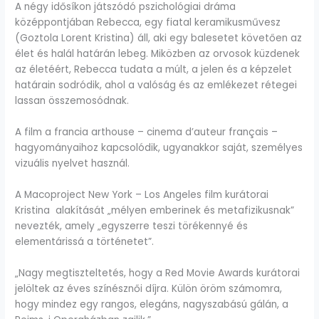
A négy idősíkon játszódó pszichológiai dráma
középpontjában Rebecca, egy fiatal keramikusművesz
(Goztola Lorent Kristina) áll, aki egy balesetet követően az
élet és halál határán lebeg. Miközben az orvosok küzdenek
az életéért, Rebecca tudata a múlt, a jelen és a képzelet
határain sodródik, ahol a valóság és az emlékezet rétegei
lassan összemosódnak.
A film a francia arthouse – cinema d’auteur français –
hagyományaihoz kapcsolódik, ugyanakkor saját, személyes
vizuális nyelvet használ.
A Macoproject New York – Los Angeles film kurátorai
Kristina alakítását „mélyen emberinek és metafizikusnak”
nevezték, amely „egyszerre teszi törékennyé és
elementárissá a történetet”.
„Nagy megtiszteltetés, hogy a Red Movie Awards kurátorai
jelöltek az éves színésznői díjra. Külön öröm számomra,
hogy mindez egy rangos, elegáns, nagyszabású gálán, a