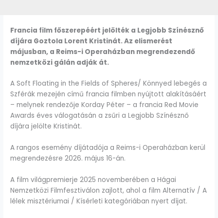
Francia film főszerepéért jelölték a Legjobb Színésznő
díjára Goztola Lorent Kristinát. Az elismerést
májusban, a Reims-i Operaházban megrendezendő
nemzetközi gálán adják át.
A Soft Floating in the Fields of Spheres/ Könnyed lebegés a
Szférák mezején című francia filmben nyújtott alakításáért
– melynek rendezője Korday Péter – a francia Red Movie
Awards éves válogatásán a zsűri a Legjobb Színésznő
díjára jelölte Kristinát.
A rangos esemény díjátadója a Reims-i Operaházban kerül
megrendezésre 2026. május 16-án.
A film világpremierje 2025 novemberében a Hágai
Nemzetközi Filmfesztiválon zajlott, ahol a film Alternatív / A
lélek misztériumai / Kísérleti kategóriában nyert díjat.