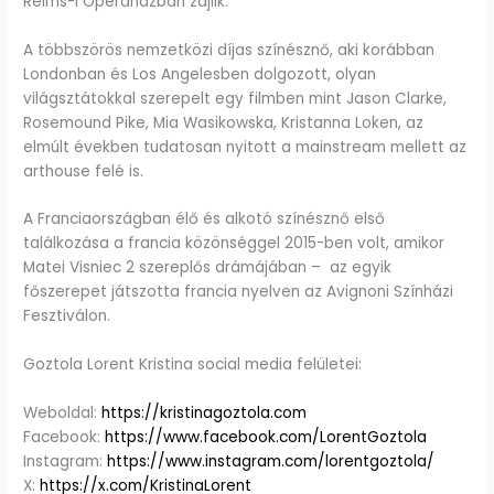
Reims-i Operaházban zajlik.”
A többszörös nemzetközi díjas színésznő, aki korábban
Londonban és Los Angelesben dolgozott, olyan
világsztátokkal szerepelt egy filmben mint Jason Clarke,
Rosemound Pike, Mia Wasikowska, Kristanna Loken, az
elmúlt években tudatosan nyitott a mainstream mellett az
arthouse felé is.
A Franciaországban élő és alkotó színésznő első
találkozása a francia közönséggel 2015-ben volt, amikor
Matei Visniec 2 szereplős drámájában – az egyik
főszerepet játszotta francia nyelven az Avignoni Színházi
Fesztiválon.
Goztola Lorent Kristina social media felületei:
Weboldal:
https://kristinagoztola.com
Facebook:
https://www.facebook.com/LorentGoztola
Instagram:
https://www.instagram.com/lorentgoztola/
X:
https://x.com/KristinaLorent