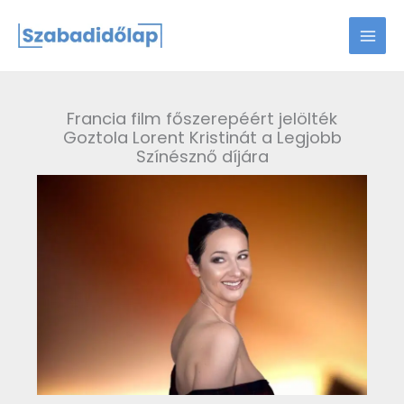
Skip
to
content
Francia film főszerepéért jelölték
Goztola Lorent Kristinát a Legjobb
Színésznő díjára