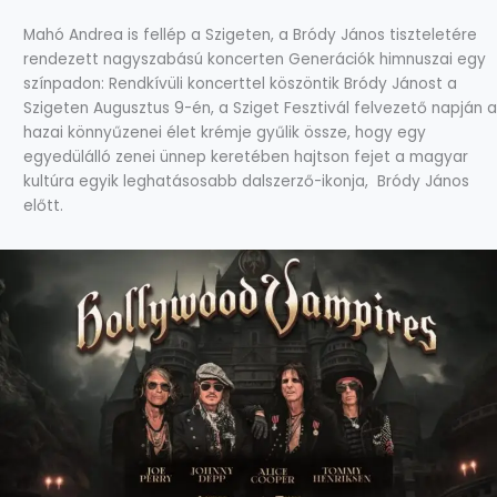
Mahó Andrea is fellép a Szigeten, a Bródy János tiszteletére
rendezett nagyszabású koncerten Generációk himnuszai egy
színpadon: Rendkívüli koncerttel köszöntik Bródy Jánost a
Szigeten Augusztus 9-én, a Sziget Fesztivál felvezető napján a
hazai könnyűzenei élet krémje gyűlik össze, hogy egy
egyedülálló zenei ünnep keretében hajtson fejet a magyar
kultúra egyik leghatásosabb dalszerző-ikonja, Bródy János
előtt.