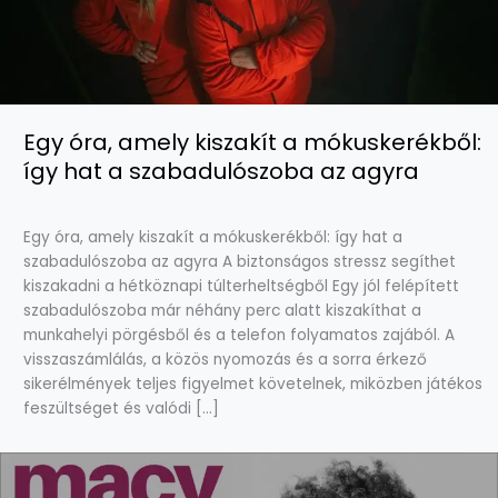
Egy óra, amely kiszakít a mókuskerékből:
így hat a szabadulószoba az agyra
Egy óra, amely kiszakít a mókuskerékből: így hat a
szabadulószoba az agyra A biztonságos stressz segíthet
kiszakadni a hétköznapi túlterheltségből Egy jól felépített
szabadulószoba már néhány perc alatt kiszakíthat a
munkahelyi pörgésből és a telefon folyamatos zajából. A
visszaszámlálás, a közös nyomozás és a sorra érkező
sikerélmények teljes figyelmet követelnek, miközben játékos
feszültséget és valódi […]