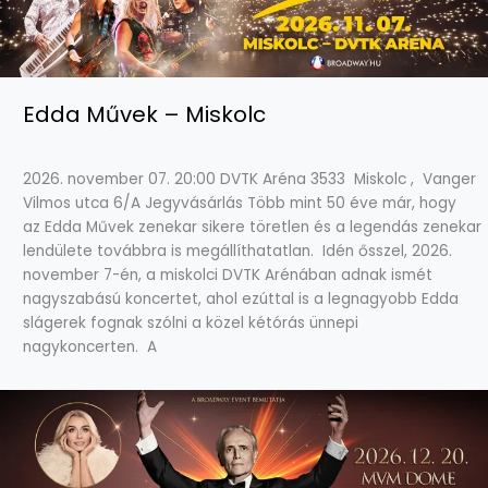
Edda Művek – Miskolc
2026. november 07. 20:00 DVTK Aréna 3533 Miskolc , Vanger
Vilmos utca 6/A Jegyvásárlás Több mint 50 éve már, hogy
az Edda Művek zenekar sikere töretlen és a legendás zenekar
lendülete továbbra is megállíthatatlan. Idén ősszel, 2026.
november 7-én, a miskolci DVTK Arénában adnak ismét
nagyszabású koncertet, ahol ezúttal is a legnagyobb Edda
slágerek fognak szólni a közel kétórás ünnepi
nagykoncerten. A