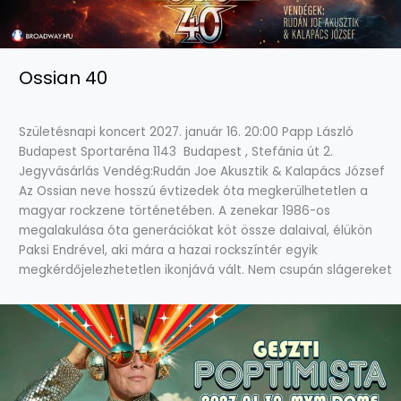
Ossian 40
Születésnapi koncert 2027. január 16. 20:00 Papp László
Budapest Sportaréna 1143 Budapest , Stefánia út 2.
Jegyvásárlás Vendég:Rudán Joe Akusztik & Kalapács József
Az Ossian neve hosszú évtizedek óta megkerülhetetlen a
magyar rockzene történetében. A zenekar 1986-os
megalakulása óta generációkat köt össze dalaival, élükön
Paksi Endrével, aki mára a hazai rockszíntér egyik
megkérdőjelezhetetlen ikonjává vált. Nem csupán slágereket