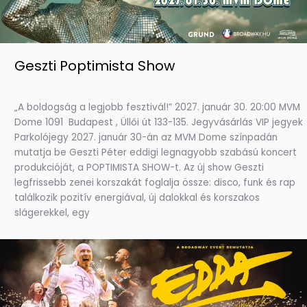
Geszti Poptimista Show
„A boldogság a legjobb fesztivál!” 2027. január 30. 20:00 MVM
Dome 1091 Budapest , Üllői út 133-135. Jegyvásárlás VIP jegyek
Parkolójegy 2027. január 30-án az MVM Dome színpadán
mutatja be Geszti Péter eddigi legnagyobb szabású koncert
produkcióját, a POPTIMISTA SHOW-t. Az új show Geszti
legfrissebb zenei korszakát foglalja össze: disco, funk és rap
találkozik pozitív energiával, új dalokkal és korszakos
slágerekkel, egy