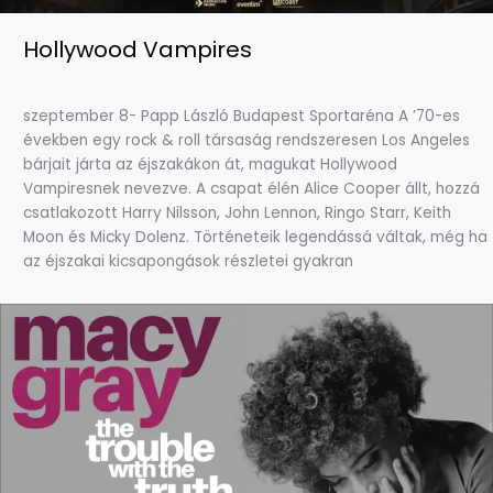
Hollywood Vampires
szeptember 8- Papp László Budapest Sportaréna A ’70-es
években egy rock & roll társaság rendszeresen Los Angeles
bárjait járta az éjszakákon át, magukat Hollywood
Vampiresnek nevezve. A csapat élén Alice Cooper állt, hozzá
csatlakozott Harry Nilsson, John Lennon, Ringo Starr, Keith
Moon és Micky Dolenz. Történeteik legendássá váltak, még ha
az éjszakai kicsapongások részletei gyakran