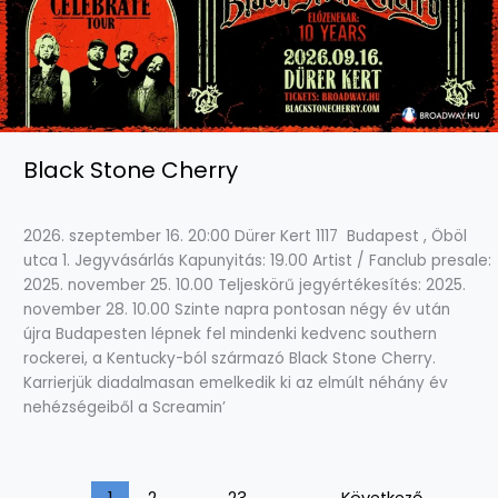
Black Stone Cherry
2026. szeptember 16. 20:00 Dürer Kert 1117 Budapest , Öböl
utca 1. Jegyvásárlás Kapunyitás: 19.00 Artist / Fanclub presale:
2025. november 25. 10.00 Teljeskörű jegyértékesítés: 2025.
november 28. 10.00 Szinte napra pontosan négy év után
újra Budapesten lépnek fel mindenki kedvenc southern
rockerei, a Kentucky-ból származó Black Stone Cherry.
Karrierjük diadalmasan emelkedik ki az elmúlt néhány év
nehézségeiből a Screamin’
1
2
…
23
Következő
→