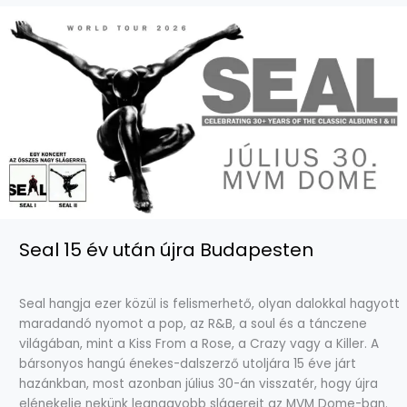
Seal 15 év után újra Budapesten
Seal hangja ezer közül is felismerhető, olyan dalokkal hagyott
maradandó nyomot a pop, az R&B, a soul és a tánczene
világában, mint a Kiss From a Rose, a Crazy vagy a Killer. A
bársonyos hangú énekes-dalszerző utoljára 15 éve járt
hazánkban, most azonban július 30-án visszatér, hogy újra
elénekelje nekünk legnagyobb slágereit az MVM Dome-ban.