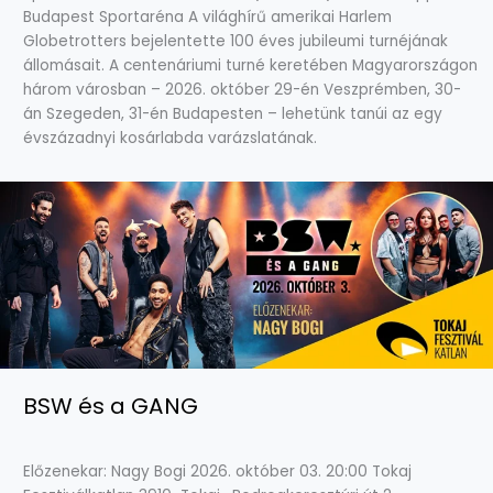
Budapest Sportaréna A világhírű amerikai Harlem
Globetrotters bejelentette 100 éves jubileumi turnéjának
állomásait. A centenáriumi turné keretében Magyarországon
három városban – 2026. október 29-én Veszprémben, 30-
án Szegeden, 31-én Budapesten – lehetünk tanúi az egy
évszázadnyi kosárlabda varázslatának.
BSW és a GANG
Előzenekar: Nagy Bogi 2026. október 03. 20:00 Tokaj