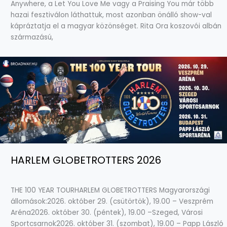
Anywhere, a Let You Love Me vagy a Praising You már több
hazai fesztiválon láthattuk, most azonban önálló show-val
kápráztatja el a magyar közönséget. Rita Ora koszovói albán
származású,
HARLEM GLOBETROTTERS 2026
THE 100 YEAR TOURHARLEM GLOBETROTTERS Magyarországi
állomások:2026. október 29. (csütörtök), 19.00 – Veszprém
Aréna2026. október 30. (péntek), 19.00 –Szeged, Városi
Sportcsarnok2026. október 31. (szombat), 19.00 – Papp László