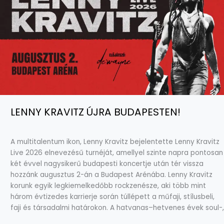
LENNY KRAVITZ ÚJRA BUDAPESTEN!
A multitalentum ikon, Lenny Kravitz bejelentette Lenny Kravitz
Live 2026 elnevezésű turnéját, amellyel szinte napra pontosan
két évvel nagysikerű budapesti koncertje után tér vissza
hozzánk augusztus 2-án a Budapest Arénába. Lenny Kravitz
korunk egyik legkiemelkedőbb rockzenésze, aki több mint
három évtizedes karrierje során túllépett a műfaji, stílusbeli,
faji és társadalmi határokon. A hatvanas–hetvenes évek soul-,