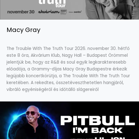
Macy Gray
The Trouble With The Truth Tour 2026. november 30. hétfő
este 8 óra, Akvárium Klub, Nagy Hall – Budapest Örömmel
jelentjük be, hogy az R&B és soul egyik legkarakteresebb
előadója, a Grammy-díjas Macy Gray Budapestre érkezik
legújabb koncertkörútja, a The Trouble With The Truth Tour
keretében. A rekedtes, összetéveszthetetlen hangjáról,
vibráló egyéniségéről és időtálló slágereiről