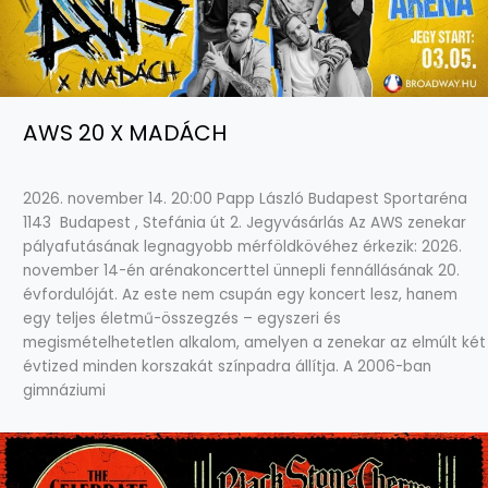
AWS 20 X MADÁCH
2026. november 14. 20:00 Papp László Budapest Sportaréna
1143 Budapest , Stefánia út 2. Jegyvásárlás Az AWS zenekar
pályafutásának legnagyobb mérföldkövéhez érkezik: 2026.
november 14-én arénakoncerttel ünnepli fennállásának 20.
évfordulóját. Az este nem csupán egy koncert lesz, hanem
egy teljes életmű-összegzés – egyszeri és
megismételhetetlen alkalom, amelyen a zenekar az elmúlt két
évtized minden korszakát színpadra állítja. A 2006-ban
gimnáziumi