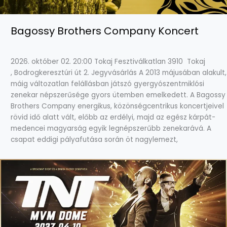
Bagossy Brothers Company Koncert
2026. október 02. 20:00 Tokaj Fesztiválkatlan 3910 Tokaj
, Bodrogkeresztúri út 2. Jegyvásárlás A 2013 májusában alakult,
máig változatlan felállásban játszó gyergyószentmiklósi
zenekar népszerűsége gyors ütemben emelkedett. A Bagossy
Brothers Company energikus, közönségcentrikus koncertjeivel
rövid idő alatt vált, előbb az erdélyi, majd az egész kárpát-
medencei magyarság egyik legnépszerűbb zenekarává. A
csapat eddigi pályafutása során öt nagylemezt,