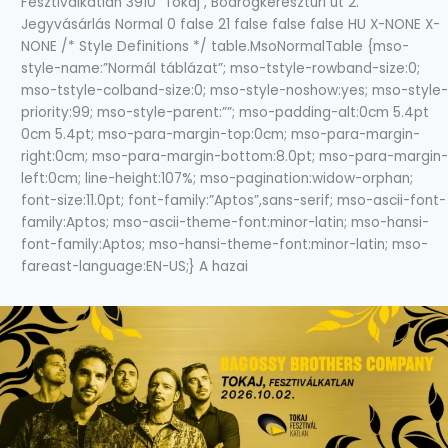
Fesztiválkatlan 3910 Tokaj , Bodrogkeresztúri út 2.
Jegyvásárlás Normal 0 false 21 false false false HU X-NONE X-
NONE /* Style Definitions */ table.MsoNormalTable {mso-
style-name:”Normál táblázat”; mso-tstyle-rowband-size:0;
mso-tstyle-colband-size:0; mso-style-noshow:yes; mso-style-
priority:99; mso-style-parent:””; mso-padding-alt:0cm 5.4pt
0cm 5.4pt; mso-para-margin-top:0cm; mso-para-margin-
right:0cm; mso-para-margin-bottom:8.0pt; mso-para-margin-
left:0cm; line-height:107%; mso-pagination:widow-orphan;
font-size:11.0pt; font-family:”Aptos”,sans-serif; mso-ascii-font-
family:Aptos; mso-ascii-theme-font:minor-latin; mso-hansi-
font-family:Aptos; mso-hansi-theme-font:minor-latin; mso-
fareast-language:EN-US;} A hazai