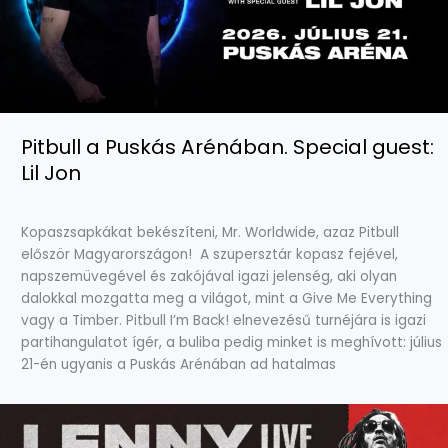
Pitbull a Puskás Arénában. Special guest:
Lil Jon
Kopaszsapkákat bekészíteni, Mr. Worldwide, azaz Pitbull
először Magyarországon! A szupersztár kopasz fejével,
napszemüvegével és zakójával igazi jelenség, aki olyan
dalokkal mozgatta meg a világot, mint a Give Me Everything
vagy a Timber. Pitbull I’m Back! elnevezésű turnéjára is igazi
partihangulatot ígér, a buliba pedig minket is meghívott: július
21-én ugyanis a Puskás Arénában ad hatalmas