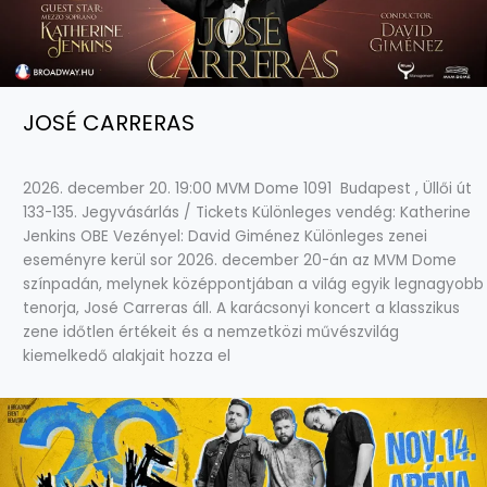
JOSÉ CARRERAS
2026. december 20. 19:00 MVM Dome 1091 Budapest , Üllői út
133-135. Jegyvásárlás / Tickets Különleges vendég: Katherine
Jenkins OBE Vezényel: David Giménez Különleges zenei
eseményre kerül sor 2026. december 20-án az MVM Dome
színpadán, melynek középpontjában a világ egyik legnagyobb
tenorja, José Carreras áll. A karácsonyi koncert a klasszikus
zene időtlen értékeit és a nemzetközi művészvilág
kiemelkedő alakjait hozza el