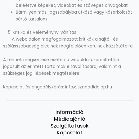
beleértve képeket, videókat és szöveges anyagokat
Bármilyen más, jogszabályba ütköző vagy közerkölcsöt
sértő tartalom
5. Kritika és véleménynyilvánítás
A weboldalon megfogalmazott kritikák a
sajtó- és
szólásszabadság elveinek megfelelően
kerülnek közzétételre.
A fentiek megsértése esetén a weboldal üzemeltetője
jogosult az érintett tartalmak eltávolítására, valamint a
szükséges jogi lépések megtételére.
Kapcsolat és engedélykérés:
info@szabadidolap.hu
Információ
Médiaajánló
Szolgáltatások
Kapcsolat