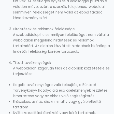
fiktívek
. Az esetleges egyezés a valósággal
pusztán a
véletlen műve
, ezért a szerzők, tulajdonos, weboldal
semmilyen felelősséget nem vállal az ebből fakadó
következményekért.
Hirdetések és reklámok felelőssége
A
szabadidolap.hu
semmilyen felelősséget nem vállal a
weboldalon megjelenő
hirdetések és reklámok
tartalmáért
. Az oldalon közzétett hirdetések kizárólag a
hirdetők felelősségi körébe tartoznak.
Tiltott tevékenységek
A weboldalon
szigorúan tilos
az alábbiak közzététele és
terjesztése:
Illegális tevékenységre való felbujtás
, a Büntető
Törvénykönyv hatálya alá eső cselekmények részletes
ismertetése vagy az ehhez való segítségkérés
Erőszakos, uszító, diszkriminatív vagy gyűlöletkeltő
tartalom
Nyílt szexualitást ábrázoló vagy leíró tartalmak
,