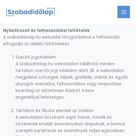
Skip
to
content
Nyilatkozat és felhasználási feltételek
A
szabadidolap.hu
weboldal látogatásával a felhasználó
elfogadja az alábbi feltételeket.
Szerzői jogvédelem
A
szabadidolap.hu
weboldalon található minden
tartalom
szerzői jogi védelem
alatt áll. A weboldalon
megjelenő szövegek, képek, grafikák, videók és egyéb
anyagok másolása, felhasználása vagy terjesztése
kizárólag az
előzetesen kiadott írásos
engedéllyel
lehetséges.
Tartalom és fikciós elemek az oldalon
A weboldalon közzétett saját írások, mesék és
történetek
kitalált eseményeken alapulnak
, a bennük
szereplő karakterek és események
teljes egészében