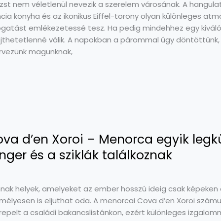
izst nem véletlenül nevezik a szerelem városának. A hangulat
ncia konyha és az ikonikus Eiffel-torony olyan különleges a
ogatást emlékezetessé tesz. Ha pedig mindehhez egy kiváló 
ejthetetlenné válik. A napokban a párommal úgy döntöttünk
rvezünk magunknak,
va d’en Xoroi – Menorca egyik legk
nger és a sziklák találkoznak
nak helyek, amelyeket az ember hosszú ideig csak képeken cs
mélyesen is eljuthat oda. A menorcai Cova d’en Xoroi számunk
repelt a családi bakancslistánkon, ezért különleges izgalomm