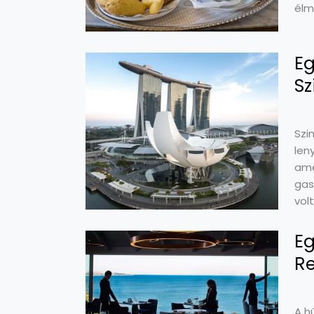
élm
Eg
Sz
Szi
len
ame
gas
vol
Eg
R
A h