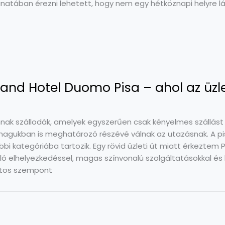
lanatában érezni lehetett, hogy nem egy hétköznapi helyre l
and Hotel Duomo Pisa – ahol az üzle
nak szállodák, amelyek egyszerűen csak kényelmes szállást b
agukban is meghatározó részévé válnak az utazásnak. A p
bbi kategóriába tartozik. Egy rövid üzleti út miatt érkeztem 
áló elhelyezkedéssel, magas színvonalú szolgáltatásokkal és
tos szempont