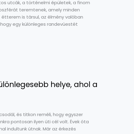
os utcák, a történelmi épületek, a finom
tmoszférát teremtenek, amely minden
étterem is társul, az élmény valóban
, hogy egy különleges randevúestét
ülönlegesebb helye, ahol a
odál, és titkon reméli, hogy egyszer
ra pontosan ilyen úti cél volt. Évek óta
al indultunk útnak. Már az érkezés