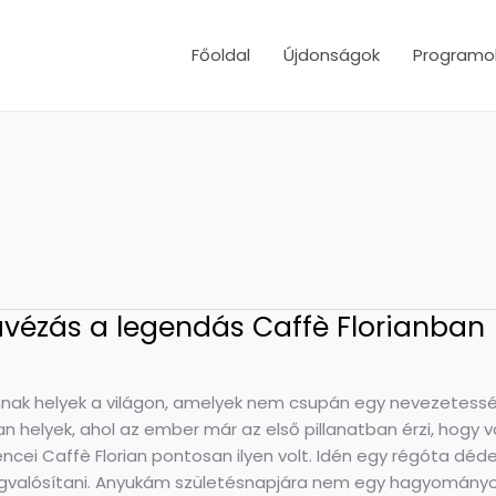
Főoldal
Újdonságok
Programo
vézás a legendás Caffè Florianban
nak helyek a világon, amelyek nem csupán egy nevezetessé
an helyek, ahol az ember már az első pillanatban érzi, hogy 
encei Caffè Florian pontosan ilyen volt. Idén egy régóta dé
valósítani. Anyukám születésnapjára nem egy hagyományo