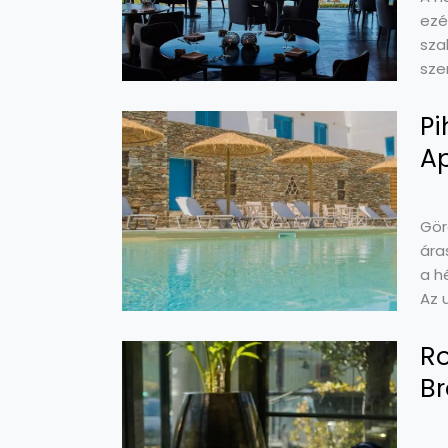
ezé
sza
sze
Pi
A
Gör
ára
a h
Az 
Ro
Br