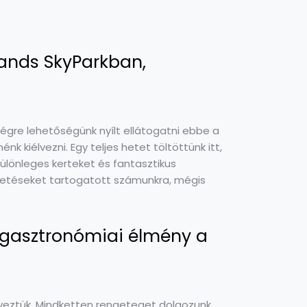
Sands SkyParkban,
égre lehetőségünk nyílt ellátogatni ebbe a
k kiélvezni. Egy teljes hetet töltöttünk itt,
lönleges kerteket és fantasztikus
petéseket tartogatott számunkra, mégis
, gasztronómiai élmény a
veztük. Mindketten rengeteget dolgozunk,