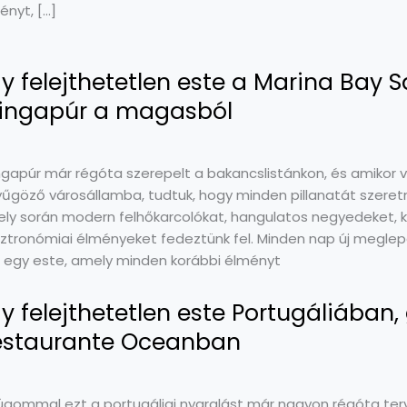
ényt, […]
y felejthetetlen este a Marina Bay 
ingapúr a magasból
ngapúr már régóta szerepelt a bakancslistánkon, és amikor v
yűgöző városállamba, tudtuk, hogy minden pillanatát szeretnén
ly során modern felhőkarcolókat, hangulatos negyedeket, kü
ztronómiai élményeket fedeztünk fel. Minden nap új megle
t egy este, amely minden korábbi élményt
y felejthetetlen este Portugáliában
estaurante Oceanban
úgommal ezt a portugáliai nyaralást már nagyon régóta ter