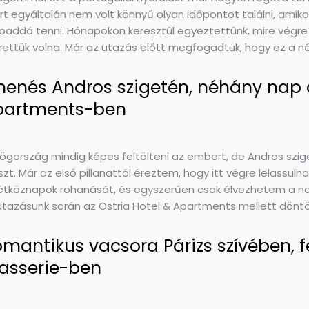
rt egyáltalán nem volt könnyű olyan időpontot találni, amik
baddá tenni. Hónapokon keresztül egyeztettünk, mire végre 
rettük volna. Már az utazás előtt megfogadtuk, hogy ez a né
henés Andros szigetén, néhány nap a
partments-ben
ögország mindig képes feltölteni az embert, de Andros szi
szt. Már az első pillanattól éreztem, hogy itt végre lelass
étköznapok rohanását, és egyszerűen csak élvezhetem a nap
utazásunk során az Ostria Hotel & Apartments mellett döntö
mantikus vacsora Párizs szívében, f
asserie-ben