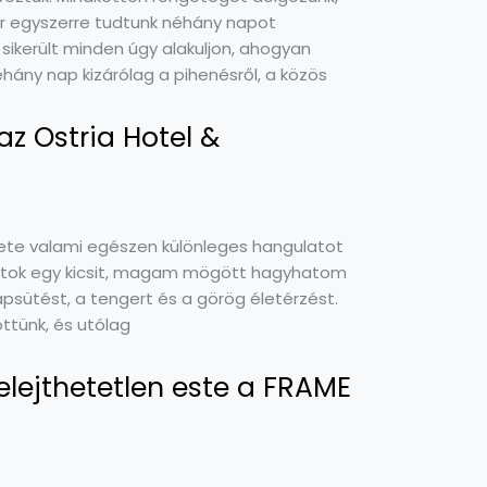
or egyszerre tudtunk néhány napot
sikerült minden úgy alakuljon, ahogyan
hány nap kizárólag a pihenésről, a közös
z Ostria Hotel &
gete valami egészen különleges hangulatot
ulhatok egy kicsit, magam mögött hagyhatom
sütést, a tengert és a görög életérzést.
ttünk, és utólag
elejthetetlen este a FRAME