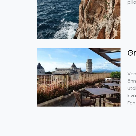
pil
Gr
Van
önm
utó
kiv
Fon