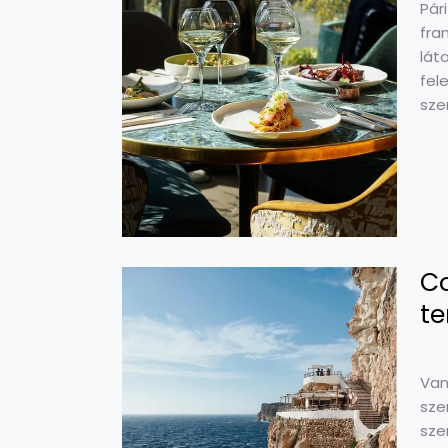
Pár
fra
lát
fel
sze
Co
te
Van
sze
sze