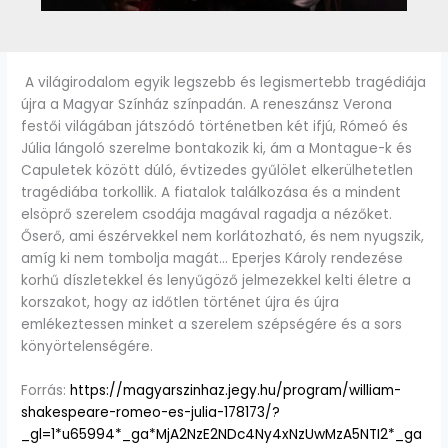
A világirodalom egyik legszebb és legismertebb tragédiája
újra a Magyar Színház színpadán. A reneszánsz Verona
festői világában játszódó történetben két ifjú, Rómeó és
Júlia lángoló szerelme bontakozik ki, ám a Montague-k és
Capuletek között dúló, évtizedes gyűlölet elkerülhetetlen
tragédiába torkollik. A fiatalok találkozása és a mindent
elsöprő szerelem csodája magával ragadja a nézőket.
Őserő, ami észérvekkel nem korlátozható, és nem nyugszik,
amíg ki nem tombolja magát… Eperjes Károly rendezése
korhű díszletekkel és lenyűgöző jelmezekkel kelti életre a
korszakot, hogy az időtlen történet újra és újra
emlékeztessen minket a szerelem szépségére és a sors
könyörtelenségére.
Forrás:
https://magyarszinhaz.jegy.hu/program/william-
shakespeare-romeo-es-julia-178173/?
_gl=1*u65994*_ga*MjA2NzE2NDc4Ny4xNzUwMzA5NTI2*_ga