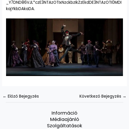
_Y7DND86VJL*czE3NTAzOTIxNzckbzIkZzEkdDE3NTAzOTI0MDI
kajYkbDAkaDA.
←
Előző Bejegyzés
Következő Bejegyzés
→
Információ
Médiaajánló
Szolgáltatások