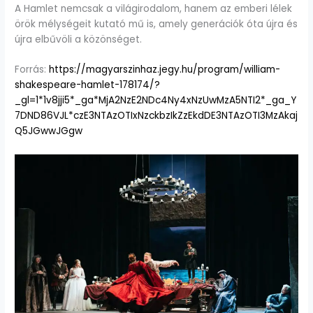
A Hamlet nemcsak a világirodalom, hanem az emberi lélek
örök mélységeit kutató mű is, amely generációk óta újra és
újra elbűvöli a közönséget.
Forrás:
https://magyarszinhaz.jegy.hu/program/william-
shakespeare-hamlet-178174/?
_gl=1*1v8jji5*_ga*MjA2NzE2NDc4Ny4xNzUwMzA5NTI2*_ga_Y
7DND86VJL*czE3NTAzOTIxNzckbzIkZzEkdDE3NTAzOTI3MzAkaj
Q5JGwwJGgw