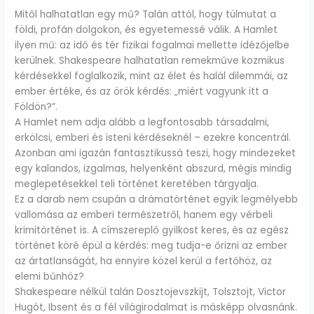
Mitől halhatatlan egy mű? Talán attól, hogy túlmutat a
földi, profán dolgokon, és egyetemessé válik. A Hamlet
ilyen mű: az idő és tér fizikai fogalmai mellette idézőjelbe
kerülnek. Shakespeare halhatatlan remekműve kozmikus
kérdésekkel foglalkozik, mint az élet és halál dilemmái, az
ember értéke, és az örök kérdés: „miért vagyunk itt a
Földön?”.
A Hamlet nem adja alább a legfontosabb társadalmi,
erkölcsi, emberi és isteni kérdéseknél – ezekre koncentrál.
Azonban ami igazán fantasztikussá teszi, hogy mindezeket
egy kalandos, izgalmas, helyenként abszurd, mégis mindig
meglepetésekkel teli történet keretében tárgyalja.
Ez a darab nem csupán a drámatörténet egyik legmélyebb
vallomása az emberi természetről, hanem egy vérbeli
krimitörténet is. A címszereplő gyilkost keres, és az egész
történet köré épül a kérdés: meg tudja-e őrizni az ember
az ártatlanságát, ha ennyire közel kerül a fertőhöz, az
elemi bűnhöz?
Shakespeare nélkül talán Dosztojevszkijt, Tolsztojt, Victor
Hugót, Ibsent és a fél világirodalmat is másképp olvasnánk.