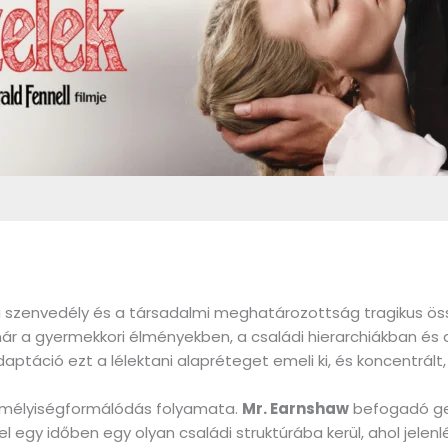
 szenvedély és a társadalmi meghatározottság tragikus ö
ár a gyermekkori élményekben, a családi hierarchiákban és 
aptáció ezt a lélektani alapréteget emeli ki, és koncentrál
zemélyiségformálódás folyamata.
Mr. Earnshaw
befogadó ge
l egy időben egy olyan családi struktúrába kerül, ahol jelen