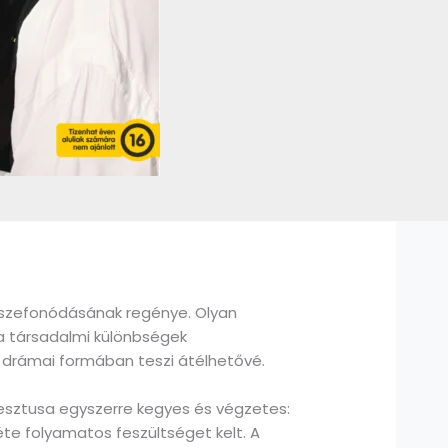
sszefonódásának regénye. Olyan
a társadalmi különbségek
t, drámai formában teszi átélhetővé.
sztusa egyszerre kegyes és végzetes:
léte folyamatos feszültséget kelt. A