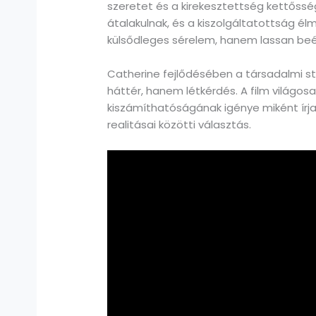
szeretet és a kirekesztettség kettőssé
átalakulnak, és a kiszolgáltatottság é
külsődleges sérelem, hanem lassan beép
Catherine fejlődésében a társadalmi stá
háttér, hanem létkérdés. A film világos
kiszámíthatóságának igénye miként írj
realitásai közötti választás.