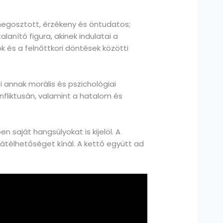
egosztott, érzékeny és öntudatos;
lanító figura, akinek indulatai a
 és a felnőttkori döntések közötti
 annak morális és pszichológiai
fliktusán, valamint a hatalom és
 saját hangsúlyokat is kijelöl. A
 átélhetőséget kínál. A kettő együtt ad