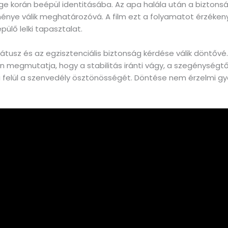
ge korán beépül identitásába. Az apa halála után a biztons
lménye válik meghatározóvá. A film ezt a folyamatot érzéke
ülő lelki tapasztalat.
tusz és az egzisztenciális biztonság kérdése válik döntővé.
an megmutatja, hogy a stabilitás iránti vágy, a szegénységtő
a felül a szenvedély ösztönösségét. Döntése nem érzelmi g