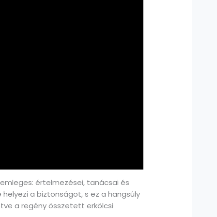
m semleges: értelmezései, tanácsai és
é helyezi a biztonságot, s ez a hangsúly
etve a regény összetett erkölcsi