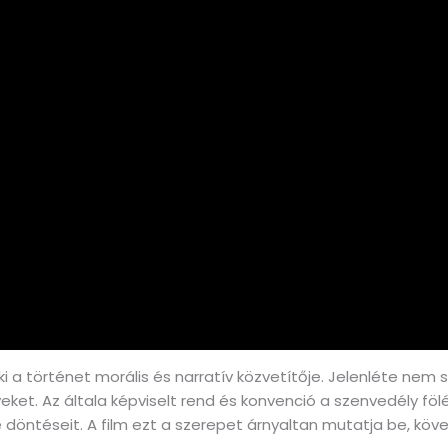
aki a történet morális és narratív közvetítője. Jelenléte ne
eket. Az általa képviselt rend és konvenció a szenvedély föl
e döntéseit. A film ezt a szerepet árnyaltan mutatja be, köv