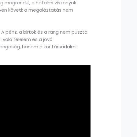
ág megrendül, a hatalmi viszonyok
nyen követi: a megaláztatás nem
 A pénz, a birtok és a rang nem puszta
l való félelem és a jövő
yengeség, hanem a kor társadalmi