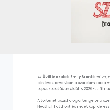
Az
Üvöltő szelek
,
Emily Brontë
műve, a
történet, amelyben a szerelem sorsa m
tapasztalatában eldől. A 2026-os filmad
A történet pszichológiai tengelye a s
Heathcliff otthont és nevet kap, de ezze