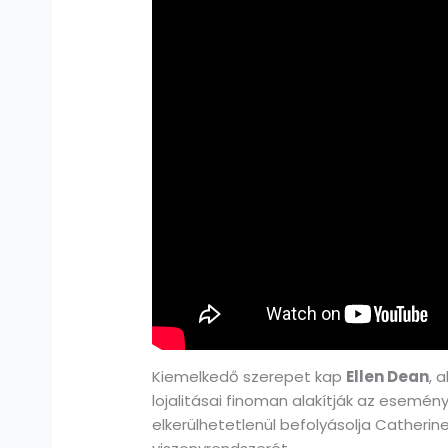
Kiemelkedő szerepet kap
Ellen Dean
, 
lojalitásai finoman alakítják az esemény
elkerülhetetlenül befolyásolja Catherin