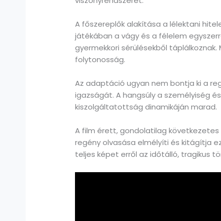
viszonyrendszerét.
A főszereplők alakítása a lélektani hite
játékában a vágy és a félelem egyszerr
gyermekkori sérülésekből táplálkoznak.
folytonosság.
Az adaptáció ugyan nem bontja ki a reg
igazságát. A hangsúly a személyiség és
kiszolgáltatottság dinamikáján marad.
A film érett, gondolatilag következetes 
regény olvasása elmélyíti és kitágítja 
teljes képet erről az időtálló, tragikus