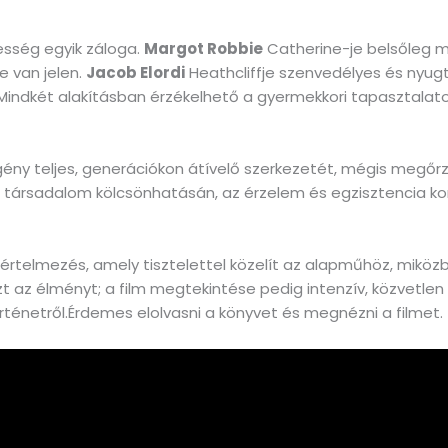
lesség egyik záloga.
Margot Robbie
Catherine-je belsőleg m
e van jelen.
Jacob Elordi
Heathcliffje szenvedélyes és nyugta
 Mindkét alakításban érzékelhető a gyermekkori tapasztalatok
ény teljes, generációkon átívelő szerkezetét, mégis megőrzi
 társadalom kölcsönhatásán, az érzelem és egzisztencia kon
értelmezés, amely tisztelettel közelít az alapműhöz, miközben
ezt az élményt; a film megtekintése pedig intenzív, közvetlen
 történetről.Érdemes elolvasni a könyvet és megnézni a filmet.