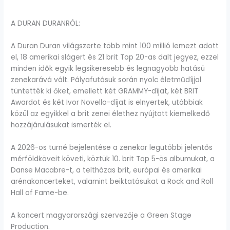
A DURAN DURANRÓL:
A Duran Duran világszerte több mint 100 millió lemezt adott
el, 18 amerikai slágert és 21 brit Top 20-as dalt jegyez, ezzel
minden idők egyik legsikeresebb és legnagyobb hatású
zenekarává vált. Pályafutásuk során nyolc életműdíjjal
tüntették ki őket, emellett két GRAMMY-díjat, két BRIT
Awardot és két Ivor Novello-díjat is elnyertek, utóbbiak
közül az egyikkel a brit zenei élethez nyújtott kiemelkedő
hozzájárulásukat ismerték el.
A 2026-os turné bejelentése a zenekar legutóbbi jelentős
mérföldköveit követi, köztük 10. brit Top 5-ös albumukat, a
Danse Macabre-t, a teltházas brit, európai és amerikai
arénakoncerteket, valamint beiktatásukat a Rock and Roll
Hall of Fame-be.
A koncert magyarországi szervezője a Green Stage
Production.