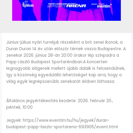
Június-júliusi nyári turnéjuk részeként a brit zenei ikonok, a
Duran Duran 14 év után először térnek vissza Budapestre. A
zenekar 2026. június 28-án 20:00 órakor lép színpadra a
Papp László Budapest Sportarénában.A koncerten
legnagyobb slágereik mellett újabb dalaik is felcsendülnek,
így a közönség egyedülálló lehetőséget kap arra, hogy a
világ egyik legnépszerűbb zenekarát élőben láthassa.
Általános jegyértékesítés kezdete: 2026. február 20.,
péntek, 10:00
Jegyek: https://www.eventim.hu/hu/jegyek/duran-
budapest-papp-laszlo-sportarena-693905/event.html