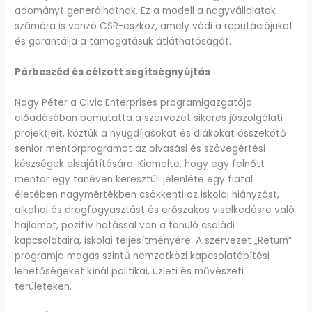
adományt generálhatnak. Ez a modell a nagyvállalatok
számára is vonzó CSR-eszköz, amely védi a reputációjukat
és garantálja a támogatásuk átláthatóságát.
Párbeszéd és célzott segítségnyújtás
Nagy Péter a Civic Enterprises programigazgatója
előadásában bemutatta a szervezet sikeres jószolgálati
projektjeit, köztük a nyugdíjasokat és diákokat összekötő
senior mentorprogramot az olvasási és szövegértési
készségek elsajátítására. Kiemelte, hogy egy felnőtt
mentor egy tanéven keresztüli jelenléte egy fiatal
életében nagymértékben csökkenti az iskolai hiányzást,
alkohol és drogfogyasztást és erőszakos viselkedésre való
hajlamot, pozitív hatással van a tanuló családi
kapcsolataira, iskolai teljesítményére. A szervezet „Return”
programja magas szintű nemzetközi kapcsolatépítési
lehetőségeket kínál politikai, üzleti és művészeti
területeken.