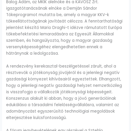
Balog Ádám, az MKIK alelnöke és a KAVOSZ Zrt.
igazgatótanácsának elnöke a Demján Sándor
Tőkeprogramot mutatta be, amely a magyar KKV-k
tőkeellátottságának javítását célozza. A fenntarthatósági
jelentést készítő Mario Draghi-t idézve rámutatott Európa
tőkebefektetési lemaradására az Egyesült Államokkal
szemben, és hangsúlyozta, hogy a magyar gazdaság
versenyképességéhez elengedhetetlen ennek a
hátránynak a ledolgozása.
A rendezvény kerekasztal-beszélgetéssel zárult, ahol a
résztvevők a jótékonyság jövőjéről és a jelenlegi negatív
gazdasági környezet kihívásairól egyeztettek. Elhangzott,
hogy a jelenlegi negatív gazdasági helyzet nemzetközileg
is visszafogja a vállalkozók jótékonysági képességeit.
Konszenzus alakult ki abban, hogy a jövő generációinak
edukálása a társadalmi felelősségvállalásra, valamint az
adományozást egyszerűsítő technológiai megoldások
elterjesztése kulcsfontosságú.
A fórum jegybevételének egy részével a Sztehlo