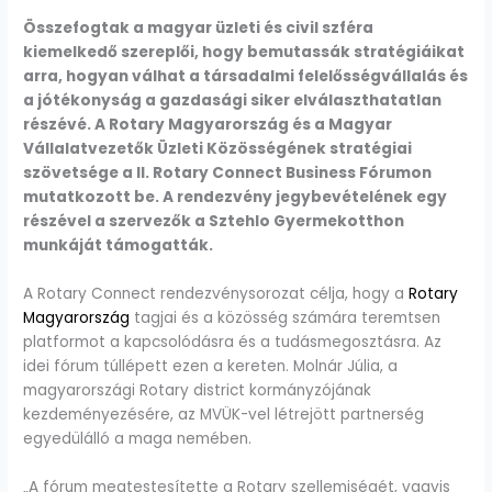
Összefogtak a magyar üzleti és civil szféra
kiemelkedő szereplői, hogy bemutassák stratégiáikat
arra, hogyan válhat a társadalmi felelősségvállalás és
a jótékonyság a gazdasági siker elválaszthatatlan
részévé. A Rotary Magyarország és a Magyar
Vállalatvezetők Üzleti Közösségének stratégiai
szövetsége a II. Rotary Connect Business Fórumon
mutatkozott be. A rendezvény jegybevételének egy
részével a szervezők a Sztehlo Gyermekotthon
munkáját támogatták.
A Rotary Connect rendezvénysorozat célja, hogy a
Rotary
Magyarország
tagjai és a közösség számára teremtsen
platformot a kapcsolódásra és a tudásmegosztásra. Az
idei fórum túllépett ezen a kereten. Molnár Júlia, a
magyarországi Rotary district kormányzójának
kezdeményezésére, az MVÜK-vel létrejött partnerség
egyedülálló a maga nemében.
„A fórum megtestesítette a Rotary szellemiségét, vagyis