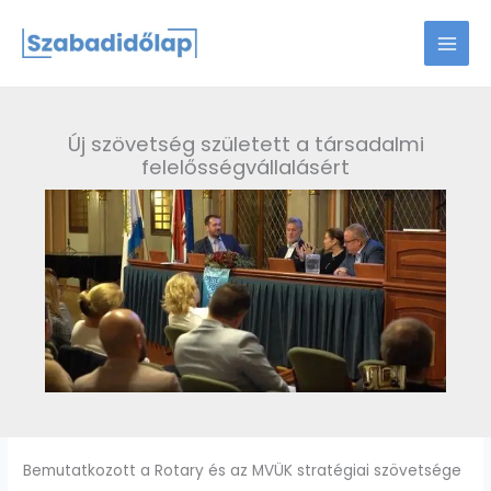
Skip
to
content
Új szövetség született a társadalmi
felelősségvállalásért
Bemutatkozott a Rotary és az MVÜK stratégiai szövetsége