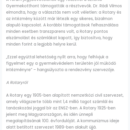
Gyermekotthont támogatták a résztvevők. Dr. Rádi Vilmos
elmondta, hogy a választás nem volt véletlen: a Rotary és
az intézmény között már létezik egy sikeres, bizalmon
alapuló kapcsolat. A korábbi támogatások felhasználása
minden esetben transzparens volt, a Rotary pontos
elszámolást és számlákat kapott, így biztosítva, hogy
minden forint a legjobb helyre kerül.
„Ezzel egyúttal lehetőség nyílt arra, hogy felhívjuk a
figyelmet egy a gyermekvédelem területén jól működő
intézményre” – hangsúlyozta a rendezvény szervezője.
A Rotaryról
A Rotary egy 1905-ben alapított nemzetközi civil szervezet,
amely világszerte több mint 1,4 millió tagot számlál és
tanácskozási joggal bír az ENSZ-ben. A Rotary 1925-ben
jelent meg Magyarországon, és idén ünnepli
megalapításának 100. évfordulóját. A kommunizmus ideje
alatt betiltott szervezet 1989-ben alakult újjá.