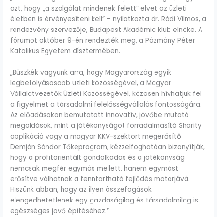
azt, hogy „a szolgálat mindenek felett” elvet az üzleti
életben is érvényesíteni kell” – nyilatkozta dr. Rádi Vilmos, a
rendezvény szervezője, Budapest Akadémia klub elnöke. A
fórumot október 9-én rendezték meg, a Pázmány Péter
Katolikus Egyetem dísztermében.
„Büszkék vagyunk arra, hogy Magyarország egyik
legbefolyásosabb üzleti közösségével, a Magyar
Vállalatvezetők Üzleti Közösségével, közösen hívhatjuk fel
a figyelmet a társadalmi felelősségvállalás fontosságára.
Az előadásokon bemutatott innovatív, jövőbe mutató
megoldások, mint a jótékonyságot forradalmasító Sharity
applikáció vagy a magyar KKV-szektort megerősítő
Demján Sándor Tőkeprogram, kézzelfoghatóan bizonyítják,
hogy a profitorientált gondolkodás és a jótékonyság
nemcsak megfér egymás mellett, hanem egymást
erősítve válhatnak a fenntartható fejlődés motorjává.
Hiszünk abban, hogy az ilyen összefogások
elengedhetetlenek egy gazdaságilag és társadalmilag is
egészséges jövő építéséhez.”