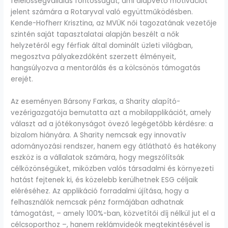
felelősségvállalás fontosságát, ami alapvető motivációt
jelent számára a Rotaryval való együttműködésben.
Kende-Hofherr Krisztina, az MVÜK női tagozatának vezetője
szintén saját tapasztalatai alapján beszélt a nők
helyzetéről egy férfiak által dominált üzleti világban,
megosztva pályakezdőként szerzett élményeit,
hangsúlyozva a mentorálás és a kölcsönös támogatás
erejét.
Az eseményen Bársony Farkas, a Sharity alapító-
vezérigazgatója bemutatta azt a mobilapplikációt, amely
választ ad a jótékonyságot övező legégetőbb kérdésre: a
bizalom hiányára. A Sharity nemcsak egy innovatív
adományozási rendszer, hanem egy átlátható és hatékony
eszköz is a vállalatok számára, hogy megszólítsák
célközönségüket, miközben valós társadalmi és környezeti
hatást fejtenek ki, és közelebb kerülhetnek ESG céljaik
eléréséhez. Az applikáció forradalmi újítása, hogy a
felhasználók nemcsak pénz formájában adhatnak
támogatást, – amely 100%-ban, közvetítői díj nélkül jut el a
célcsoporthoz –, hanem reklámvideók megtekintésével is