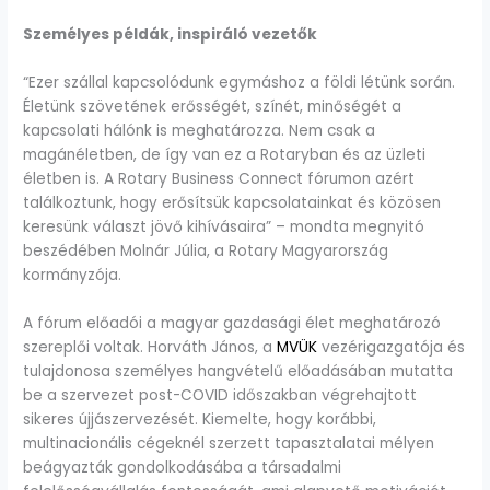
Személyes példák, inspiráló vezetők
“Ezer szállal kapcsolódunk egymáshoz a földi létünk során.
Életünk szövetének erősségét, színét, minőségét a
kapcsolati hálónk is meghatározza. Nem csak a
magánéletben, de így van ez a Rotaryban és az üzleti
életben is. A Rotary Business Connect fórumon azért
találkoztunk, hogy erősítsük kapcsolatainkat és közösen
keresünk választ jövő kihívásaira” – mondta megnyitó
beszédében Molnár Júlia, a Rotary Magyarország
kormányzója.
A fórum előadói a magyar gazdasági élet meghatározó
szereplői voltak. Horváth János, a
MVÜK
vezérigazgatója és
tulajdonosa személyes hangvételű előadásában mutatta
be a szervezet post-COVID időszakban végrehajtott
sikeres újjászervezését. Kiemelte, hogy korábbi,
multinacionális cégeknél szerzett tapasztalatai mélyen
beágyazták gondolkodásába a társadalmi