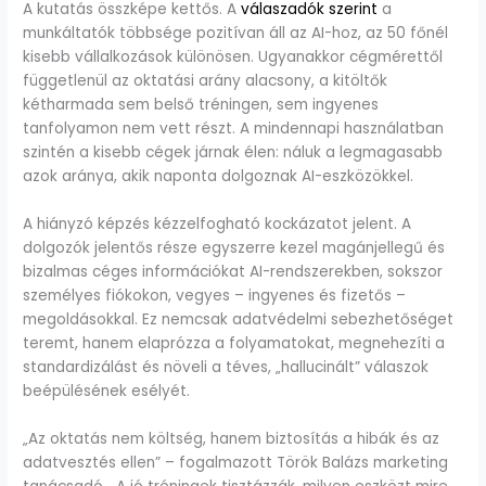
A kutatás összképe kettős. A
válaszadók szerint
a
munkáltatók többsége pozitívan áll az AI-hoz, az 50 főnél
kisebb vállalkozások különösen. Ugyanakkor cégmérettől
függetlenül az oktatási arány alacsony, a kitöltők
kétharmada sem belső tréningen, sem ingyenes
tanfolyamon nem vett részt. A mindennapi használatban
szintén a kisebb cégek járnak élen: náluk a legmagasabb
azok aránya, akik naponta dolgoznak AI-eszközökkel.
A hiányzó képzés kézzelfogható kockázatot jelent. A
dolgozók jelentős része egyszerre kezel magánjellegű és
bizalmas céges információkat AI-rendszerekben, sokszor
személyes fiókokon, vegyes – ingyenes és fizetős –
megoldásokkal. Ez nemcsak adatvédelmi sebezhetőséget
teremt, hanem elaprózza a folyamatokat, megnehezíti a
standardizálást és növeli a téves, „hallucinált” válaszok
beépülésének esélyét.
„Az oktatás nem költség, hanem biztosítás a hibák és az
adatvesztés ellen” – fogalmazott Török Balázs marketing