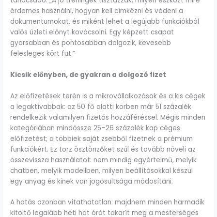
tanácsadó. „A jó tréningek tisztázzák, milyen eszközt mire
érdemes használni, hogyan kell címkézni és védeni a
dokumentumokat, és miként lehet a legújabb funkciókból
valós üzleti előnyt kovácsolni. Egy képzett csapat
gyorsabban és pontosabban dolgozik, kevesebb
felesleges kört fut.”
Kicsik előnyben, de gyakran a dolgozó fizet
Az előfizetések terén is a mikrovállalkozások és a kis cégek
a legaktívabbak: az 50 fő alatti körben már 51 százalék
rendelkezik valamilyen fizetős hozzáféréssel. Mégis minden
kategóriában mindössze 25–26 százalék kap céges
előfizetést; a többiek saját zsebből fizetnek a prémium
funkciókért. Ez torz ösztönzőket szül és tovább növeli az
összevissza használatot: nem mindig egyértelmű, melyik
chatben, melyik modellben, milyen beállításokkal készül
egy anyag és kinek van jogosultsága módosítani.
A hatás azonban vitathatatlan: majdnem minden harmadik
kitöltő legalább heti hat órát takarít meg a mesterséges