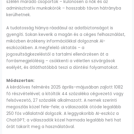
szélén maradó csoportok – különösen a nők és az
adminisztratív munkakörök – hosszabb távon hátrányba
kerülhetnek.
A tudatosság hiánya ráadásul az adatbiztonságot is
gyengíti. Sokan keverik a magán és a céges felhasználást,
miközben érzékeny információkkal dolgoznak AI-
eszközökben. A megfelelő oktatás – a
jogosultságkezeléstől a tartalmi ellenőrzésen át a
forrásmegjelölésig – csökkenti a véletlen szivárgások
esélyét, és átláthatóbbá teszi a döntési folyamatokat.
Módszertan:
A kérdőíves felmérés 2025 április–májusában zajlott 1082
fő részvételével; a kitöltők 44 százaléka cégvezető vagy
felsővezető, 27 százalék alkalmazott. A nemek szerinti
megoszlás közel fele-fele; a válaszadók ötöde legalább
250 fős vállalatnál dolgozik. A leggyakoribb AI-eszköz a
ChatGPT; a válaszadók közel harmada legalább heti hat
órát takarít meg a használatával.