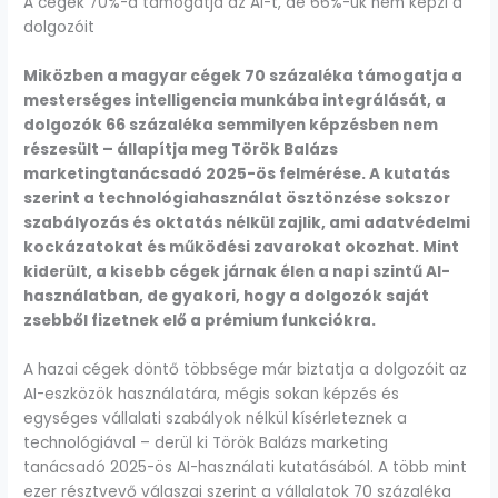
A cégek 70%-a támogatja az AI-t, de 66%-uk nem képzi a
dolgozóit
Miközben a magyar cégek 70 százaléka támogatja a
mesterséges intelligencia munkába integrálását, a
dolgozók 66 százaléka semmilyen képzésben nem
részesült – állapítja meg Török Balázs
marketingtanácsadó 2025-ös felmérése. A kutatás
szerint a technológiahasználat ösztönzése sokszor
szabályozás és oktatás nélkül zajlik, ami adatvédelmi
kockázatokat és működési zavarokat okozhat. Mint
kiderült, a kisebb cégek járnak élen a napi szintű AI-
használatban, de gyakori, hogy a dolgozók saját
zsebből fizetnek elő a prémium funkciókra.
A hazai cégek döntő többsége már biztatja a dolgozóit az
AI-eszközök használatára, mégis sokan képzés és
egységes vállalati szabályok nélkül kísérleteznek a
technológiával – derül ki Török Balázs marketing
tanácsadó 2025-ös AI-használati kutatásából. A több mint
ezer résztvevő válaszai szerint a vállalatok 70 százaléka