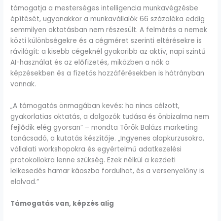
támogatja a mesterséges intelligencia munkavégzésbe
építését, ugyanakkor a munkavállalók 66 százaléka eddig
semmilyen oktatásban nem részesült. A felmérés a nemek
közti különbségekre és a cégméret szerinti eltérésekre is
rávilágít: a kisebb cégeknél gyakoribb az aktív, napi szintű
AI-használat és az előfizetés, miközben a nők a
képzésekben és a fizetős hozzáférésekben is hátrányban
vannak.
„A támogatás önmagában kevés: ha nincs célzott,
gyakorlatias oktatás, a dolgozók tudása és önbizalma nem
fejlődik elég gyorsan” – mondta Török Balázs marketing
tanácsadó, a kutatás készítője. „Ingyenes alapkurzusokra,
vállalati workshopokra és egyértelmű adatkezelési
protokollokra lenne szükség. Ezek nélkül a kezdeti
lelkesedés hamar káoszba fordulhat, és a versenyelőny is
elolvad.”
Támogatás van, képzés alig