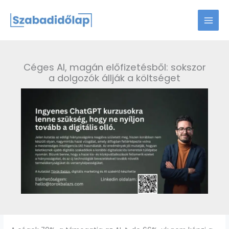
Skip
to
content
Céges AI, magán előfizetésből: sokszor
a dolgozók állják a költséget