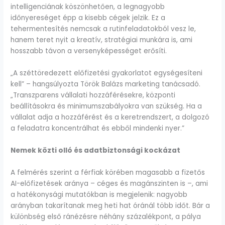
intelligenciának köszönhetően, a legnagyobb
időnyereséget épp a kisebb cégek jelzik. Ez a
tehermentesítés nemcsak a rutinfeladatokból vesz le,
hanem teret nyit a kreatív, stratégiai munkára is, ami
hosszabb távon a versenyképességet erősíti.
„A széttöredezett előfizetési gyakorlatot egységesíteni
kell” – hangsúlyozta Török Balázs marketing tanácsadó.
„Transzparens vállalati hozzáférésekre, központi
beállításokra és minimumszabályokra van szükség. Ha a
vállalat adja a hozzáférést és a keretrendszert, a dolgozó
a feladatra koncentrálhat és ebből mindenki nyer.”
Nemek közti olló és adatbiztonsági kockázat
A felmérés szerint a férfiak körében magasabb a fizetős
AI-előfizetések aránya – céges és magánszinten is –, ami
a hatékonysági mutatókban is megjelenik: nagyobb
arányban takarítanak meg heti hat óránál több időt. Bár a
különbség első ránézésre néhány százalékpont, a pálya