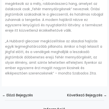
megérkezik az a mély, robbanásszerű hang, amelyet az
őslakosok csak „fehér mennydörgésnek” neveznek. Óriási
jégtömbök szakadnak le a gleccserről, és hatalmas robajjal
zuhannak a tengerbe. A modern hajókról nézve ez
egyszerre lenyűgöző és nyugtalanító látvány: a természet
ereje itt közvetlenül érzékelhetővé válik.
„A Hubbard-gleccser megközelítése az alaszkai hajózás
egyik legmeghatározóbb pillanata. Amikor a hajó lelassít a
jégfal előtt, és a vendégek meghallják a leszakadó
jégtömbök döbbenetes erejű fehér mennydörgését, az
olyan élmény, amit szinte lehetetlen elfelejteni. Ilyenkor az
ember egyszerre érzi magát nagyon kicsinek és
elképesztően szerencsésnek” – mondta Szabados Zita.
←
Előző Bejegyzés
Következő Bejegyzés
→