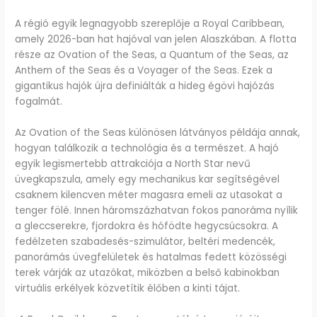
A régió egyik legnagyobb szereplője a Royal Caribbean,
amely 2026-ban hat hajóval van jelen Alaszkában. A flotta
része az Ovation of the Seas, a Quantum of the Seas, az
Anthem of the Seas és a Voyager of the Seas. Ezek a
gigantikus hajók újra definiálták a hideg égövi hajózás
fogalmát.
Az Ovation of the Seas különösen látványos példája annak,
hogyan találkozik a technológia és a természet. A hajó
egyik legismertebb attrakciója a North Star nevű
üvegkapszula, amely egy mechanikus kar segítségével
csaknem kilencven méter magasra emeli az utasokat a
tenger fölé. Innen háromszázhatvan fokos panoráma nyílik
a gleccserekre, fjordokra és hófödte hegycsúcsokra. A
fedélzeten szabadesés-szimulátor, beltéri medencék,
panorámás üvegfelületek és hatalmas fedett közösségi
terek várják az utazókat, miközben a belső kabinokban
virtuális erkélyek közvetítik élőben a kinti tájat.