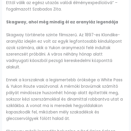
Ettől válik az egész utazás valódi élményexpedícióvá” –
fogalmazott Szabados Zita.
Skagway, ahol még mindig él az aranyláz legendája
Skagway története szinte filmszerű. Az 1897-es Klondike-
aranyláz idején ez volt az egyik legfontosabb kiindulópont
azok számára, akik a Yukon aranymezői felé indultak
szerencsét próbálni. A város néhány hónap alatt
vadnyugati káoszból pezsgő kereskedelmi központtá
alakult.
Ennek a korszaknak a legismertebb öröksége a White Pass
& Yukon Route vasútvonal. A mérnöki bravúrnak számító
pályát mindössze huszonhét hónap alatt építették meg,
sokszor kézi szerszámokkal és dinamittal robbantva utat a
sziklákba. A vonat ma is meredek hegyoldalakon
kapaszkodik fel, miközben mély szakadékok és
gleccservölgyek fölött halad át.