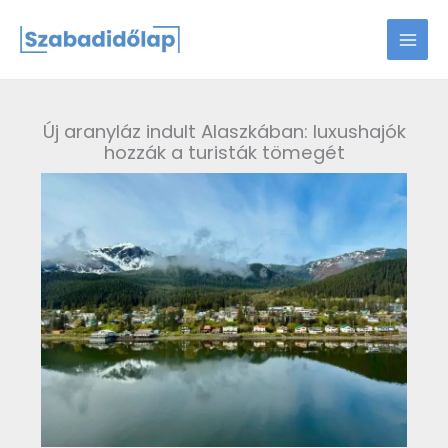
Skip
to
content
Új aranyláz indult Alaszkában: luxushajók
hozzák a turisták tömegét