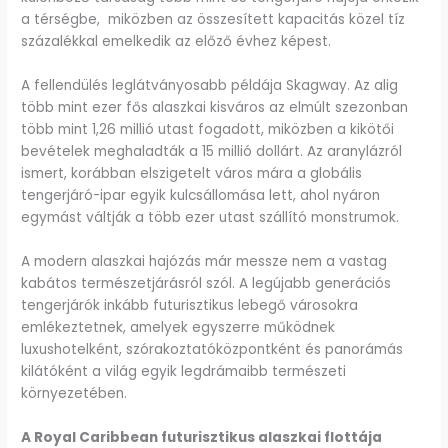
a térségbe, miközben az összesített kapacitás közel tíz
százalékkal emelkedik az előző évhez képest.
A fellendülés leglátványosabb példája Skagway. Az alig
több mint ezer fős alaszkai kisváros az elmúlt szezonban
több mint 1,26 millió utast fogadott, miközben a kikötői
bevételek meghaladták a 15 millió dollárt. Az aranylázról
ismert, korábban elszigetelt város mára a globális
tengerjáró-ipar egyik kulcsállomása lett, ahol nyáron
egymást váltják a több ezer utast szállító monstrumok.
A modern alaszkai hajózás már messze nem a vastag
kabátos természetjárásról szól. A legújabb generációs
tengerjárók inkább futurisztikus lebegő városokra
emlékeztetnek, amelyek egyszerre működnek
luxushotelként, szórakoztatóközpontként és panorámás
kilátóként a világ egyik legdrámaibb természeti
környezetében.
A Royal Caribbean futurisztikus alaszkai flottája