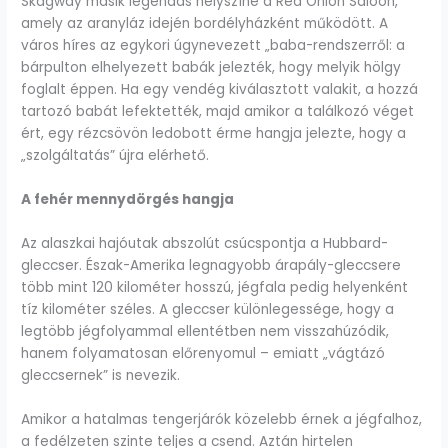
Skagway másik legendás helyszíne a Red Onion Saloon,
amely az aranyláz idején bordélyházként működött. A
város híres az egykori úgynevezett „baba-rendszerről: a
bárpulton elhelyezett babák jelezték, hogy melyik hölgy
foglalt éppen. Ha egy vendég kiválasztott valakit, a hozzá
tartozó babát lefektették, majd amikor a találkozó véget
ért, egy rézcsövön ledobott érme hangja jelezte, hogy a
„szolgáltatás” újra elérhető.
A fehér mennydörgés hangja
Az alaszkai hajóutak abszolút csúcspontja a Hubbard-
gleccser. Észak-Amerika legnagyobb árapály-gleccsere
több mint 120 kilométer hosszú, jégfala pedig helyenként
tíz kilométer széles. A gleccser különlegessége, hogy a
legtöbb jégfolyammal ellentétben nem visszahúzódik,
hanem folyamatosan előrenyomul – emiatt „vágtázó
gleccsernek” is nevezik.
Amikor a hatalmas tengerjárók közelebb érnek a jégfalhoz,
a fedélzeten szinte teljes a csend. Aztán hirtelen