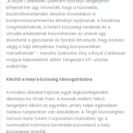
„A Royal Caribbean Quantum-osztályú tengerjáróit
kifejezetten úgy tervezték, hogy a hűvösebb,
kiszámíthatatlanabb alaszkai útvonalakon is
kompromisszummentes élményt nyújtsanak. A hatalmas
üvegfelületeknek, a fedett közösségi tereknek és a
virtuális erkélyeknek köszönhetően az utasok úgy
élvezhetik a gleccserek és fjordok látványát, hogy közben
végig a hajó kényelmes, meleg környezetében
maradhatnak” – mondta Szabados Zita, a Royal Caribbean
magyar képviseletét ellátó Tengerjáró Kft. utazási
szakértője.
Kikötő a helyi közösség támogatására
A modern alaszkai hajózás egyik legkülönlegesebb
állomása Icy Strait Point. A Hoonah mellett fekvő
tengerjáró-kikötő az egyetlen, amely teljes egészében
őslakos tulajdonban van Alaszkában. A Tlingit közösséghez
tartozó Huna Totem Corporation működteti, így a
turizmusból származó bevételek közvetlenül a helyi
közösséget erősítik.