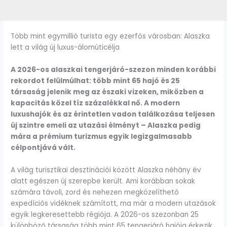
Több mint egymillió turista egy ezerfős városban: Alaszka
lett a világ új luxus-álomúticélja
A 2026-os alaszkai tengerjáró-szezon minden korábbi
rekordot felülmúlhat: több mint 65 hajó és 25
társaság jelenik meg az északi vizeken, miközben a
kapacitás közel tíz százalékkal nő. A modern
luxushajók és az érintetlen vadon találkozása teljesen
új szintre emeli az utazási élményt – Alaszka pedig
mára a prémium turizmus egyik legizgalmasabb
célpontjává vált.
A világ turisztikai desztinációi között Alaszka néhány év
alatt egészen új szerepbe került. Ami korábban sokak
számára távoli, zord és nehezen megközelíthető
expedíciós vidéknek számított, ma már a modern utazások
egyik legkeresettebb régiója. A 2026-os szezonban 25
különböző társaság több mint 65 tengerjáró hajója érkezik