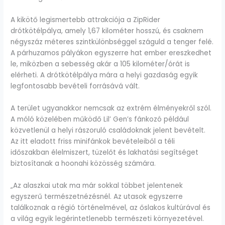
A kikötő legismertebb attrakciója a ZipRider
drótkötélpálya, amely 1,67 kilométer hosszú, és csaknem
négyszáz méteres szintkülönbséggel száguld a tenger felé.
A párhuzamos pályákon egyszerre hat ember ereszkedhet
le, miközben a sebesség akár a 105 kilométer/órát is
elérheti. A drótkötélpálya mára a helyi gazdaság egyik
legfontosabb bevételi forrásává vált.
A terület ugyanakkor nemcsak az extrém élményekről szól.
A móló közelében működő Lil’ Gen’s fánkozó például
közvetlenül a helyi rászoruló családoknak jelent bevételt.
Az itt eladott friss minifánkok bevételeiből a téli
időszakban élelmiszert, tüzelőt és lakhatási segítséget
biztosítanak a hoonahi közösség számára.
„Az alaszkai utak ma már sokkal többet jelentenek
egyszerű természetnézésnél. Az utasok egyszerre
találkoznak a régió történelmével, az őslakos kultúrával és
a világ egyik legérintetlenebb természeti környezetével.