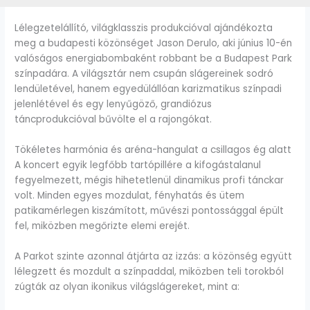
Lélegzetelállító, világklasszis produkcióval ajándékozta
meg a budapesti közönséget Jason Derulo, aki június 10-én
valóságos energiabombaként robbant be a Budapest Park
színpadára. A világsztár nem csupán slágereinek sodró
lendületével, hanem egyedülállóan karizmatikus színpadi
jelenlétével és egy lenyűgöző, grandiózus
táncprodukcióval bűvölte el a rajongókat.
Tökéletes harmónia és aréna-hangulat a csillagos ég alatt
A koncert egyik legfőbb tartópillére a kifogástalanul
fegyelmezett, mégis hihetetlenül dinamikus profi tánckar
volt. Minden egyes mozdulat, fényhatás és ütem
patikamérlegen kiszámított, művészi pontossággal épült
fel, miközben megőrizte elemi erejét.
A Parkot szinte azonnal átjárta az izzás: a közönség együtt
lélegzett és mozdult a színpaddal, miközben teli torokból
zúgták az olyan ikonikus világslágereket, mint a: