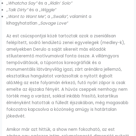
„Whatcha Say”
és a
„Ridin’ Solo”
„Talk Dirty”
és a
„Wiggle”
„Want to Want Me”
, a
„Swalla”
, valamint a
kihagyhatatlan
„Savage Love”
Az est csúcspontjai közé tartoztak azok a zseniálisan
felépített, sodró lendületű zenei egyvelegek (medley-k),
amelyekben Derulo a saját sikereit más előadók
stílusteremtő motívumaival fonta össze. A villámgyors
tempóváltások, a tűpontos koreográfiák és a
monumentális látványvilág igazi, zárt arénákra jellemző,
eksztatikus hangulatot varázsoltak a nyitott égbolt
alá.Még az este folyamán érkező, futó nyári zápor is csak
emelte az éjszaka fényét. A hűvös cseppek nemhogy nem
törték meg a varázst, sokkal inkább frissítő, katartikus
élményként hatottak a fülledt éjszakában, még magasabb
fokozatra kapcsolva a közönség amúgy is határtalan
jókedvét.
Amikor már azt hittük, a show nem fokozható, az est