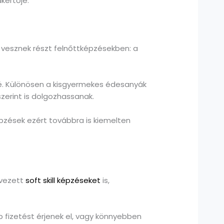
kértője.
vesznek részt felnőttképzésekben: a
é. Különösen a kisgyermekes édesanyák
erint is dolgozhassanak.
pzések ezért továbbra is kiemelten
evezett
soft skill képzéseket
is,
 fizetést érjenek el, vagy könnyebben