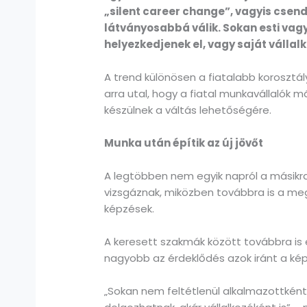
„silent career change”, vagyis csend
látványosabbá válik. Sokan esti va
helyezkedjenek el, vagy saját vállal
A trend különösen a fiatalabb korosztál
arra utal, hogy a fiatal munkavállal
készülnek a váltás lehetőségére.
Munka után építik az új jövőt
A legtöbben nem egyik napról a másikra
vizsgáznak, miközben továbbra is a meg
képzések.
A keresett szakmák között továbbra is e
nagyobb az érdeklődés azok iránt a képzé
„Sokan nem feltétlenül alkalmazottként