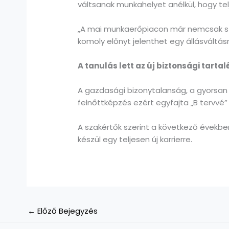
váltsanak munkahelyet anélkül, hogy tel
„A mai munkaerőpiacon már nemcsak szak
komoly előnyt jelenthet egy állásváltá
A tanulás lett az új biztonsági tartal
A gazdasági bizonytalanság, a gyorsan 
felnőttképzés ezért egyfajta „B tervvé”
A szakértők szerint a következő évekb
készül egy teljesen új karrierre.
←
Előző Bejegyzés