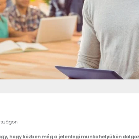
országon
 úgy, hogy közben még a jelenlegi munkahelyükön dolgoz