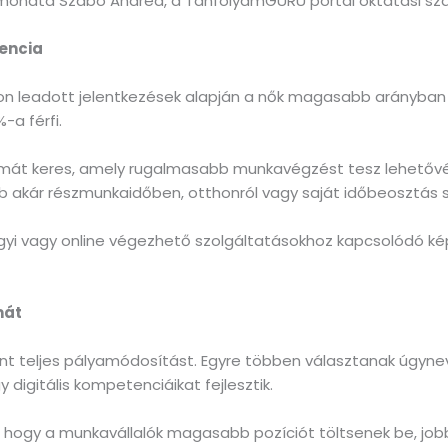
– mondta Szabó Andrea, a TanfolyamGURU portál oktatási sza
dencia
n leadott jelentkezések alapján a nők magasabb arányban 
-a férfi.
akmát keres, amely rugalmasabb munkavégzést tesz lehetőv
akár részmunkaidőben, otthonról vagy saját időbeosztás sz
gyi vagy online végezhető szolgáltatásokhoz kapcsolódó ké
mát
lent teljes pályamódosítást. Egyre többen választanak úgyn
digitális kompetenciáikat fejlesztik.
hogy a munkavállalók magasabb pozíciót töltsenek be, jobb