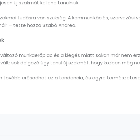
jesen új szakmát kellene tanulniuk.
mai tudásra van szükség. A kommunikációs, szervezési vagy
snál” – tette hozzá Szabó Andrea.
ék
változó munkaerőpiac és a kiégés miatt sokan már nem érzik 
 vált: sok dolgozó úgy tanul új szakmát, hogy közben még ne
en tovább erősödhet ez a tendencia, és egyre természeteseb