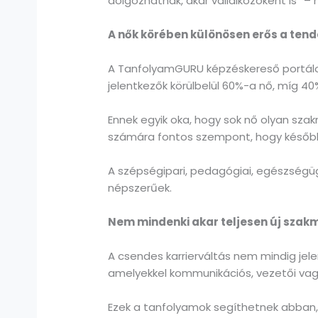
dolgozhatnak, akár vállalkozóként is” 
A nők körében különösen erős a ten
A TanfolyamGURU képzéskereső portálo
jelentkezők körülbelül 60%-a nő, míg 40%
Ennek egyik oka, hogy sok nő olyan sz
számára fontos szempont, hogy később 
A szépségipari, pedagógiai, egészségü
népszerűek.
Nem mindenki akar teljesen új szak
A csendes karrierváltás nem mindig je
amelyekkel kommunikációs, vezetői vagy 
Ezek a tanfolyamok segíthetnek abban, 