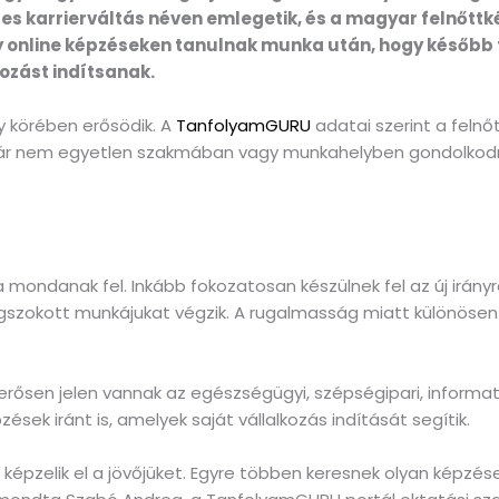
es karrierváltás néven emlegetik, és a magyar felnőttk
gy online képzéseken tanulnak munka után, hogy később
kozást indítsanak.
y körében erősödik. A
TanfolyamGURU
adatai szerint a felnő
ók már nem egyetlen szakmában vagy munkahelyben gondolko
 mondanak fel. Inkább fokozatosan készülnek fel az új irány
szokott munkájukat végzik. A rugalmasság miatt különösen n
rősen jelen vannak az egészségügyi, szépségipari, informatik
sek iránt is, amelyek saját vállalkozás indítását segítik.
 képzelik el a jövőjüket. Egyre többen keresnek olyan képz