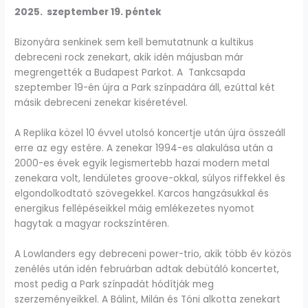
2025. szeptember 19. péntek
Bizonyára senkinek sem kell bemutatnunk a kultikus
debreceni rock zenekart, akik idén májusban már
megrengették a Budapest Parkot. A Tankcsapda
szeptember 19-én újra a Park színpadára áll, ezúttal két
másik debreceni zenekar kiséretével.
A Replika közel 10 évvel utolsó koncertje után újra összeáll
erre az egy estére. A zenekar 1994-es alakulása után a
2000-es évek egyik legismertebb hazai modern metal
zenekara volt, lendületes groove-okkal, súlyos riffekkel és
elgondolkodtató szövegekkel. Karcos hangzásukkal és
energikus fellépéseikkel máig emlékezetes nyomot
hagytak a magyar rockszíntéren.
A Lowlanders egy debreceni power-trio, akik több év közös
zenélés után idén februárban adtak debütáló koncertet,
most pedig a Park színpadát hódítják meg
szerzeményeikkel. A Bálint, Milán és Tóni alkotta zenekart