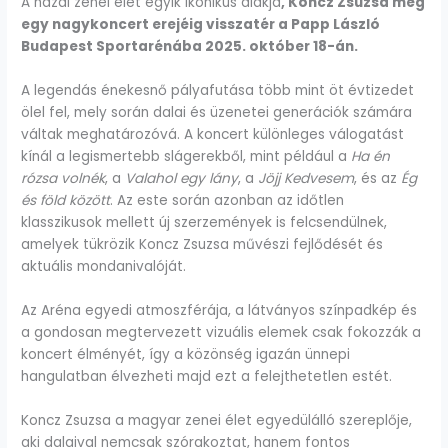
A hazai zenei élet egyik ikonikus alakja
, Koncz Zsuzsa még
egy nagykoncert erejéig visszatér a Papp László
Budapest Sportarénába 2025. október 18-án.
A legendás énekesnő pályafutása több mint öt évtizedet
ölel fel, mely során dalai és üzenetei generációk számára
váltak meghatározóvá. A koncert különleges válogatást
kínál a legismertebb slágerekből, mint például a
Ha én
rózsa volnék
, a
Valahol egy lány
, a
Jöjj Kedvesem
, és az
Ég
és föld között
. Az este során azonban az időtlen
klasszikusok mellett új szerzemények is felcsendülnek,
amelyek tükrözik Koncz Zsuzsa művészi fejlődését és
aktuális mondanivalóját.
Az Aréna egyedi atmoszférája, a látványos színpadkép és
a gondosan megtervezett vizuális elemek csak fokozzák a
koncert élményét, így a közönség igazán ünnepi
hangulatban élvezheti majd ezt a felejthetetlen estét.
Koncz Zsuzsa a magyar zenei élet egyedülálló szereplője,
aki dalaival nemcsak szórakoztat, hanem fontos