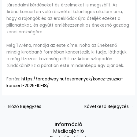
társadalmi kérdéseket és érzelmeket is megszólít. Az
Aréna koncerten való részvétel különleges alkalom arra,
hogy a rajongók és az érdeklődők újra átéljék ezeket a
pillanatokat, és együtt emlékezzenek az énekesnő gazdag
zenei örökségére.
Még 1 Aréna, mondja az este címe. Noha az Énekesnő
mindig kirobbanó formában koncertezik, ki tudja, láthatjuk-
e még tízezres közönség előtt az Aréna színpadán
tündökölni? Ez a páratlan este mindenképp egy ajándék.
Forrás:
https://broadway.hu/esemenyek/koncz-zsuzsa-
koncert-2025-10-18/
←
Előző Bejegyzés
Következő Bejegyzés
→
Információ
Médiaajánló