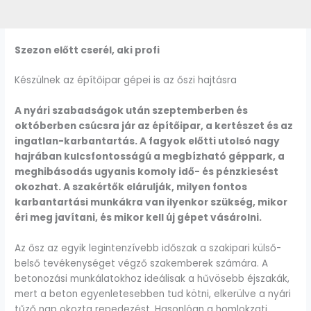
Szezon előtt cserél, aki profi
Készülnek az építőipar gépei is az őszi hajtásra
A nyári szabadságok után szeptemberben és
októberben csúcsra jár az építőipar, a kertészet és az
ingatlan-karbantartás. A fagyok előtti utolsó nagy
hajrában kulcsfontosságú a megbízható géppark, a
meghibásodás ugyanis komoly idő- és pénzkiesést
okozhat. A szakértők elárulják, milyen fontos
karbantartási munkákra van ilyenkor szükség, mikor
éri meg javítani, és mikor kell új gépet vásárolni.
Az ősz az egyik legintenzívebb időszak a szakipari külső-
belső tevékenységet végző szakemberek számára. A
betonozási munkálatokhoz ideálisak a hűvösebb éjszakák,
mert a beton egyenletesebben tud kötni, elkerülve a nyári
tűző nap okozta repedezést. Hasonlóan a homlokzati