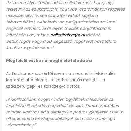
„Mi a személyes tanácsadás mellett komoly hangsúlyt
fektetünk az edukációra is. YouTube-csatornánkon részletes
összeszerelési és karbantartási videók segítik a
felhasználókat, weboldalukon pedig számtalan szakmai
segédlet elérhető. Akár olyan trükkök elsajátítására is
lehetőség van, mint a
polisztirolvágóval
történő
betűkivágás vagy a 3D kiegészítő vágókeret használata
kreatív megoldásokhoz”.
Megfelelő eszköz a megfelelő feladatra
Az Eurokomax szakértői szerint a szezonális felkészülés
legfontosabb eleme – a karbantartás mellett – a
szakszerű gép- és tartozékválasztás.
„Alapfilozófiánk, hogy minden ügyfélnek a feladatához
leginkább illeszkedő megoldást kínáljuk. Ennek érdekében
minden vásárlás előtt felmérjük a pontos igényeket. Ezzel is
elkerülhetők a felesleges költségek és a rossz minőségű
végeredmény.”