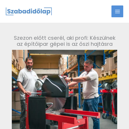
Skip
to
content
Szezon előtt cserél, aki profi: Készülnek
az építőipar gépei is az őszi hajtásra