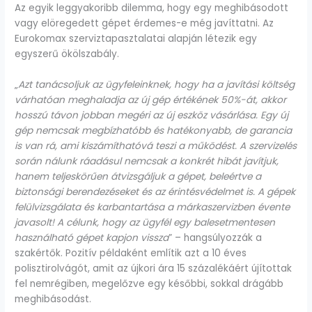
Az egyik leggyakoribb dilemma, hogy egy meghibásodott
vagy elöregedett gépet érdemes-e még javíttatni. Az
Eurokomax szerviztapasztalatai alapján létezik egy
egyszerű ökölszabály.
„
Azt tanácsoljuk az ügyfeleinknek, hogy ha a javítási költség
várhatóan meghaladja az új gép értékének 50%-át, akkor
hosszú távon jobban megéri az új eszköz vásárlása. Egy új
gép nemcsak megbízhatóbb és hatékonyabb, de garancia
is van rá, ami kiszámíthatóvá teszi a működést. A szervizelés
során nálunk ráadásul nemcsak a konkrét hibát javítjuk,
hanem teljeskörűen átvizsgáljuk a gépet, beleértve a
biztonsági berendezéseket és az érintésvédelmet is. A gépek
felülvizsgálata és karbantartása a márkaszervizben évente
javasolt! A célunk, hogy az ügyfél egy balesetmentesen
használható gépet kapjon vissza
” – hangsúlyozzák a
szakértők. Pozitív példaként említik azt a 10 éves
polisztirolvágót, amit az újkori ára 15 százalékáért újítottak
fel nemrégiben, megelőzve egy későbbi, sokkal drágább
meghibásodást.