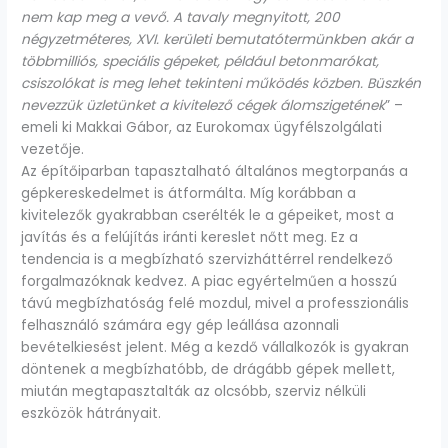
nem kap meg a vevő. A tavaly megnyitott, 200
négyzetméteres, XVI. kerületi bemutatótermünkben akár a
többmilliós, speciális gépeket, például betonmarókat,
csiszolókat is meg lehet tekinteni működés közben. Büszkén
nevezzük üzletünket a kivitelező cégek álomszigetének
” –
emeli ki Makkai Gábor, az Eurokomax ügyfélszolgálati
vezetője.
Az építőiparban tapasztalható általános megtorpanás a
gépkereskedelmet is átformálta. Míg korábban a
kivitelezők gyakrabban cserélték le a gépeiket, most a
javítás és a felújítás iránti kereslet nőtt meg. Ez a
tendencia is a megbízható szervizháttérrel rendelkező
forgalmazóknak kedvez. A piac egyértelműen a hosszú
távú megbízhatóság felé mozdul, mivel a professzionális
felhasználó számára egy gép leállása azonnali
bevételkiesést jelent. Még a kezdő vállalkozók is gyakran
döntenek a megbízhatóbb, de drágább gépek mellett,
miután megtapasztalták az olcsóbb, szerviz nélküli
eszközök hátrányait.