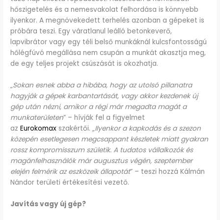
hőszigetelés és a nemesvakolat felhordása is könnyebb
ilyenkor. A megnövekedett terhelés azonban a gépeket is
próbára teszi. Egy váratlanul leálló betonkeverő,
lapvibrátor vagy egy téli belső munkáknál kulcsfontosságú
hőlégfúvó megállása nem csupán a munkát akasztja meg,
de egy teljes projekt csúszását is okozhatja.
„
Sokan esnek abba a hibába, hogy az utolsó pillanatra
hagyják a gépek karbantartását, vagy akkor kezdenek új
gép után nézni, amikor a régi már megadta magát a
munkaterületen
” – hívják fel a figyelmet
az
Eurokomax
szakértői. „
Ilyenkor a kapkodás és a szezon
közepén esetlegesen megcsappant készletek miatt gyakran
rossz kompromisszum születik. A tudatos vállalkozók és
magánfelhasználók már augusztus végén, szeptember
elején felmérik az eszközeik állapotát
” – teszi hozzá Kálmán
Nándor területi értékesítési vezető.
Javítás vagy új gép?