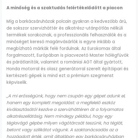
A minőség és a szaktudás felértékelődött a piacon
Míg a barkácsáruházak polcain gyakran a kedvezőbb árú,
de sokszor szervizháttér és alkatrész-utánpótlás nélküli
termékek sorakoznak, a professzionális felhasználók és a
minőséget kereső magánvásárlók is egyre inkább a
megbízható márkák felé fordulnak. Az Eurokomax által
forgalmazott, Európában is piacvezető Master hőlégfúvók
és párátlanítók, valamint a romániai AGT által gyártott,
Honda motorral és olasz generátorral szerelt építőipari és
kertészeti gépek is mind ezt a prémium szegmenst
képviselik.
„
A mi erősségünk, hogy nem csupán egy gépet adunk el,
hanem egy komplett megoldást: a megfelelő eszköz
kiválasztásától kezdve a szervizháttéren át a folyamatos
alkatrészellátásig. Nem mindegy például, hogy egy
téglavágó gépbe milyen vágótárcsát teszünk, ha téglát,
betont vagy
szilikátot vágunk. A szaktanácsadás az a
hozzáadott érték, amit általában egy barkácsáruházban