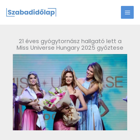
Skip
to
content
21 éves gyógytornász hallgató lett a
Miss Universe Hungary 2025 győztese