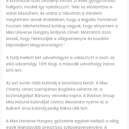
A koronázás után Dezsényi Kincső 21 éves gyógytornász
hallgató, modell így nyilatkozott: “Már az elődöntőre is
sokat készültem, és utána a táborban is mindent
megtettem annak érdekében, hogy a legjobb formámat
hozzam. Mérhetetlenül boldog vagyok, hogy elnyertem a
Miss Universe Hungary királynői címet. Mostantól azon
leszek, hogy fekészüljek a világversenyre és büszkén
képviseljem Magyarországot.”
A fődíj mellett két udvarhölgyet is választott a zsűri: az
első udvarhölgy Tóth Bogi, a második udvarhölgy Hatos
Kitti lett.
Az est során több különdíj is kiosztásra került. A Miss
Charity címet Szentpéteri Boglárka vehette át, a
közönségdíjat Bársony Veronika kapta. A Bastion Group
Miss Natural különdíját Lőrincz Alexandra nyerte el, a
Bullrent arca különdíj pedig Rákos Lilié lett.
A Miss Universe Hungary győzelme egyben belépő a világ
egyik legnagyobb presztízsű szépségversenyére. A