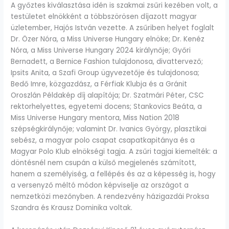
A győztes kiválasztása idén is szakmai zsűri kezében volt, a
testületet elnökként a többszörösen díjazott magyar
üzletember, Hajós István vezette. A zsűriben helyet foglalt
Dr. Özer Nóra, a Miss Universe Hungary elnöke; Dr. Kenéz
Nóra, a Miss Universe Hungary 2024 királynője; Győri
Bernadett, a Bernice Fashion tulajdonosa, divattervező;
Ipsits Anita, a Szafi Group ügyvezetője és tulajdonosa;
Bedő Imre, közgazdász, a Férfiak Klubja és a Gránit
Oroszlán Példakép díj alapítója; Dr. Szatmári Péter, CSC
rektorhelyettes, egyetemi docens; Stankovics Beáta, a
Miss Universe Hungary mentora, Miss Nation 2018
szépségkirálynője; valamint Dr. Ivanics György, plasztikai
sebész, a magyar polo csapat csapatkapitánya és a
Magyar Polo Klub elnökségi tagja. A zsűri tagjai kiemelték: a
döntésnél nem csupán a külső megjelenés számított,
hanem a személyiség, a fellépés és az a képesség is, hogy
a versenyző méltó módon képviselje az országot a
nemzetközi mezőnyben. A rendezvény házigazdái Proksa
Szandra és Krausz Dominika voltak.