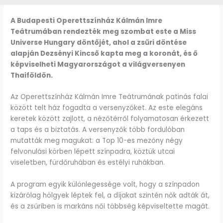
A Budapesti Operettszínház Kálmán Imre
Teátrumában rendezték meg szombat este a Miss
Universe Hungary döntőjét, ahol a zsűri döntése
alapján Dezsényi Kincső kapta meg a koronát, és ő
képviselheti Magyarországot a világversenyen
Thaiföldön.
Az Operettszínház Kálmán Imre Teátrumának patinás falai
között telt ház fogadta a versenyzőket. Az este elegáns
keretek között zajlott, a nézőtérről folyamatosan érkezett
a taps és a biztatás. A versenyzők több fordulóban
mutatták meg magukat: a Top 10-es mezőny négy
felvonulási körben lépett színpadra, köztük utcai
viseletben, fürdőruhában és estélyi ruhákban.
A program egyik különlegessége volt, hogy a színpadon
kizárólag hölgyek léptek fel, a díjakat szintén nők adták át,
és a zsűriben is markáns női többség képviseltette magát.