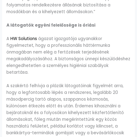
folyamatos rendelkezésre állásának biztosítása a
mosdókban és a kihelyezett állomásokon.”
A látogatók egyéni felelőssége is óriási
A
HW Solutions
ágazat igazgatója ugyanakkor
figyelmeztet, hogy a professzionális háttérmunka
önmagában nem elég a fertőzések terjedésének
megakadályozásához. A biztonságos ünnepi készülődéshez
elengedhetetlen a személyes higiéniai szabályok
betartása.
A szakértő felhívja a plázák látogatóinak figyelmét arra,
hogy a legfontosabb lépés a rendszeres, legalább 20
másodpercig tartó alapos, szappanos kézmosás,
különösen étkezés előtt és után. Érdemes kihasználni a
bejáratoknál és a folyosókon kihelyezett kézfertőtlenítő
állomásokat, főleg miután megérintettünk egy közös
használatú felületet, például korlátot vagy kilincset, a
bankkártya-terminálok gombjait vagy a bevásárlókocsik