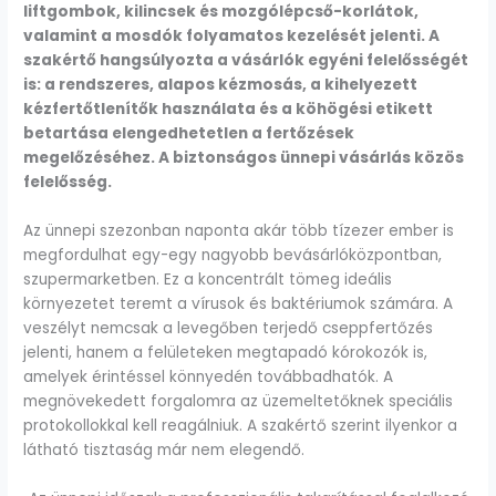
liftgombok, kilincsek és mozgólépcső-korlátok,
valamint a mosdók folyamatos kezelését jelenti. A
szakértő hangsúlyozta a vásárlók egyéni felelősségét
is: a rendszeres, alapos kézmosás, a kihelyezett
kézfertőtlenítők használata és a köhögési etikett
betartása elengedhetetlen a fertőzések
megelőzéséhez. A biztonságos ünnepi vásárlás közös
felelősség.
Az ünnepi szezonban naponta akár több tízezer ember is
megfordulhat egy-egy nagyobb bevásárlóközpontban,
szupermarketben. Ez a koncentrált tömeg ideális
környezetet teremt a vírusok és baktériumok számára. A
veszélyt nemcsak a levegőben terjedő cseppfertőzés
jelenti, hanem a felületeken megtapadó kórokozók is,
amelyek érintéssel könnyedén továbbadhatók. A
megnövekedett forgalomra az üzemeltetőknek speciális
protokollokkal kell reagálniuk. A szakértő szerint ilyenkor a
látható tisztaság már nem elegendő.