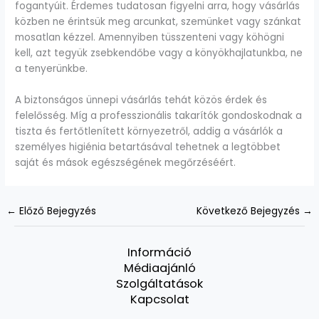
fogantyúit. Érdemes tudatosan figyelni arra, hogy vásárlás
közben ne érintsük meg arcunkat, szemünket vagy szánkat
mosatlan kézzel. Amennyiben tüsszenteni vagy köhögni
kell, azt tegyük zsebkendőbe vagy a könyökhajlatunkba, ne
a tenyerünkbe.
A biztonságos ünnepi vásárlás tehát közös érdek és
felelősség. Míg a professzionális takarítók gondoskodnak a
tiszta és fertőtlenített környezetről, addig a vásárlók a
személyes higiénia betartásával tehetnek a legtöbbet
saját és mások egészségének megőrzéséért.
←
Előző Bejegyzés
Következő Bejegyzés
→
Információ
Médiaajánló
Szolgáltatások
Kapcsolat