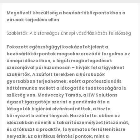
Megnövelt készültség a bevásárlóközpontokban a
vírusok terjedése ellen
Szakértők: A biztonságos ünnepi vásárlás közös felelősség
Fokozott egészségügyi kockázatot jelent a
bevásárlóközpontok megsokszorozódó forgalma az
ünnepi időszakban, a légúti megbetegedések
szezonjával párhuzamosan – hívják fel a figyelmet
szakértők. A zsúfolt terekben a kórokozók
gyorsabban terjedhetnek, ezért a professzionális
háttérmunka mellett a látogatók tudatosságára is
szükség van. Medveczky Tamás, a HW Solutions
ágazat igazgatója szerint a pandémia óta a
látogatók higiéniai elvárásai nőttek, a tiszta
környezet bizalmi tényező. Hozzátette: ebben az
időszakban növelik a takarítószemélyzet létszámát,
és a fókuszt a proaktív, folyamatos fertőtlenítésre
helyezik. Ez a kritikus érintési pontok, mint a