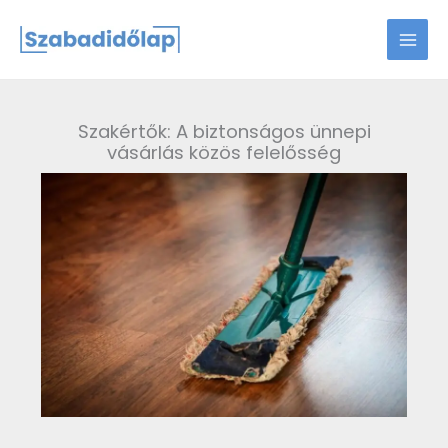
Skip
to
content
Szakértők: A biztonságos ünnepi
vásárlás közös felelősség