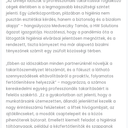
„Az ünnepi időszak a professzionális takarítással foglalkozó
cégek életében is a legmagasabb készültségi szintet
jelenti. Egy üzletközpontban, plázában a higiénia nem
pusztán esztétikai kérdés, hanem a biztonság és a bizalom
alapja” – hangsúlyozza Medveczky Tamás, a HW Solutions
ágazat igazgatója. Hozzáteszi, hogy a pandémia óta a
látogatók higiéniai elvárásai jelentősen megnőttek, és a
rendezett, tiszta környezet ma már alapvető bizalmi
tényezőnek számít egy zsúfolt közösségi térben.
„Ebben az időszakban minden partnerünknél növeljük a
takarítószemélyzet létszámát, és a fókuszt a látható
szennyeződések eltávolításáról a proaktív, folyamatos
fertőtlenítésre helyezzük” – magyarázza, a számos
kereskedelmi egység professzionális takarításáért is
felelős szakértő. „Ez a gyakorlatban azt jelenti, hogy a
munkatársaink ütemezetten, állandó jelenléttel kezelik a
nagy érintésszámú felületeket: a liftek hívógombjait, az
ajtókilincseket, a mosdók csaptelepeit és a közös
pihenőterek bútorait. Emellett kiemelt feladat a higiéniai
töltőanyagok, például a kézfertőtlenítők és szappanok