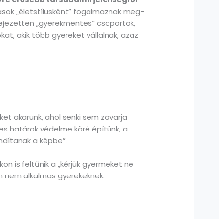
sok „életstílusként” fogalmaznak meg-
fejezetten „gyerekmentes” csoportok,
at, akik több gyereket vállalnak, azaz
eket akarunk, ahol senki sem zavarja
es határok védelme köré építünk, a
ndítanak a képbe”.
on is feltűnik a „kérjük gyermeket ne
ban nem alkalmas gyerekeknek.