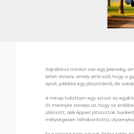
Sajnálatos módon van egy jelenség, am
lehet olvasni, amely arról szól, hogy a 
épült, például egy játszótérről, de soka
A minap halottam egy sztorit az egyik k
őt mennyire zavarja az, hogy az erdőb
ütközött, akik éppen játszottak, bunke
mélységesen felháborította, olyannyira, 
Ez a jeleség nem egyedi. Elsőre talán a