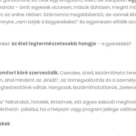
rancia – amit egyesek viccesen, mások dühösen, megint má
sen az online térben. Számomra megdöbbentő, de vannak ki
ire „nem bírják a kisgyerekeket” és egyenesen elítélik azok
ünket
az élet legtermészetesebb hangja
– a gyerekeké?
omfort köré szerveződik.
Csendes, steril, kiszámítható ter
, ahol mindent az „énidő”, az önmegvalósítás és a személy
testesítőivé váltak. Hangosak, kiszámíthatatlanok, „belero
 feliratokat, hotelek, éttermek, sőt egyes esküvői meghívók
z érthető- például, ha a helyszín vagy program jellege való
rekek