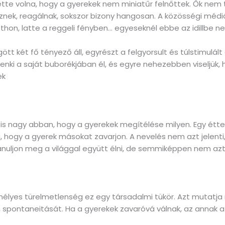
ette volna, hogy a gyerekek nem miniatűr felnőttek. Ők nem 
deznek, reagálnak, sokszor bizony hangosan. A közösségi médi
thon, latte a reggeli fényben… egyeseknél ebbe az idillbe ne
tt két fő tényező áll, egyrészt a felgyorsult és túlstimulált
denki a saját buborékjában él, és egyre nehezebben viseljük,
ek
 is nagy abban, hogy a gyerekek megítélése milyen. Egy ét
a, hogy a gyerek másokat zavarjon. A nevelés nem azt jelenti
anuljon meg a világgal együtt élni, de semmiképpen nem a
emélyes türelmetlenség ez egy társadalmi tükör. Azt mutatj
t, spontaneitását. Ha a gyerekek zavaróvá válnak, az annak a 