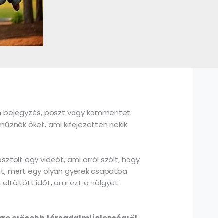
an bejegyzés, poszt vagy kommentet
áműznék őket, ami kifejezetten nekik
ztolt egy videót, ami arról szólt, hogy
et, mert egy olyan gyerek csapatba
ltöltött időt, ami ezt a hölgyet
re erősebb társadalmi jelenségről