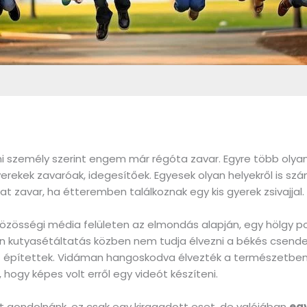
i személy szerint engem már régóta zavar. Egyre több oly
gyerekek zavaróak, idegesítőek. Egyesek olyan helyekről is sz
kat zavar, ha étteremben találkoznak egy kis gyerek zsivajjal.
özösségi média felületen az elmondás alapján, egy hölgy pos
en kutyasétáltatás közben nem tudja élvezni a békés csend
rt építettek. Vidáman hangoskodva élvezték a természetben e
hogy képes volt erről egy videót készíteni.
zt gondolnánk, ez csak egy kiragadott eset, de valójában
egy