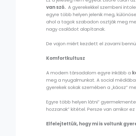
van szó.
A gyerekekkel szembeni intole
egyre több helyen jelenik meg, különö
ahol a tagok szabadon osztják meg menny
nagy családot alapítanak.
De vajon miért kezdett el zavarni benn
Komfortkultusz
A modern társadalom egyre inkább a
k
meg a nyugalmunkat. A social médiában
gyerekek sokak szemében a „káosz” meg
Egyre több helyen látni” gyermekmentes”
hozzanak” kitétel. Persze van amikor e
Elfelejtettük, hogy mi is voltunk gye