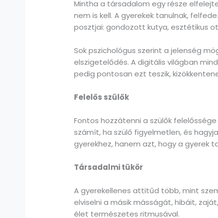
Mintha a társadalom egy része elfelejt
nem is kell. A gyerekek tanulnak, felfe
posztjai: gondozott kutya, esztétikus ot
Sok pszichológus szerint a jelenség mögö
elszigetelődés. A digitális világban min
pedig pontosan ezt teszik, kizökkenten
Felelős szülők
Fontos hozzátenni a szülők felelőssége
számít, ha szülő figyelmetlen, és hagyj
gyerekhez, hanem azt, hogy a gyerek t
Társadalmi tükör
A gyerekellenes attitűd több, mint sz
elviselni a másik másságát, hibáit, zajá
élet természetes ritmusával.