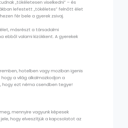
tudnak „tökéletesen viselkedni” – és
ákban lefestett „tökéletes” felnőtt élet
hezen fér bele a gyerek zsivaj.
 élet, másrészt a társadalmi
 ha ebből valami kizökkent. A gyerekek
teremben, hotelben vagy moziban igenis
, hogy a világ alkalmazkodjon a
zt, hogy ezt néma csendben tegye!
a meg, mennyire vagyunk képesek
jele, hogy elveszítjük a kapcsolatot az