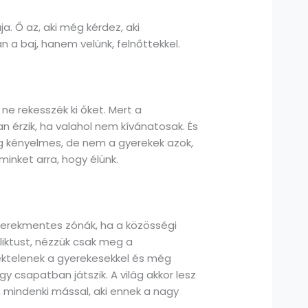
a. Ő az, aki még kérdez, aki
an a baj, hanem velünk, felnőttekkel.
ne rekesszék ki őket. Mert a
 érzik, ha valahol nem kívánatosak. És
dig kényelmes, de nem a gyerekek azok,
inket arra, hogy élünk.
 gyerekmentes zónák, ha a közösségi
liktust, nézzük csak meg a
mektelenek a gyerekesekkel és még
 csapatban játszik. A világ akkor lesz
s mindenki mással, aki ennek a nagy