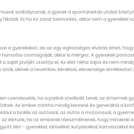
tmusok szabályoznak, a gyerek a spontaneitás utolsó bástyáj
hogy hibázik. És ha ez zavar bennünket, akkor nem a gyerekkel v
esse a gyerekeket, de az egy egészséges elvárás lehet, hogy 
y humorba csomagolják, akkor is mérgez. A gyerekek pontosan
l a saját jövőjét utasítja el. Az élet néha zajos és nem min
k azok, akinek a nevetése, kérdései, elevensége emlékeztet m
nden csendesebb, ha a parkok sterilizált terek, az éttermek
ződnek. Az ember mintha mindig keresné és generálná a konf
ául a biciklis az autóssal, az autós a motorossal, a gyer
az életünk, ha az emberek ráeszmélnének, hogy mindenki egy
ütt élni – gyerekkel, idősekkel, kutyásokkal, kamaszokkal é