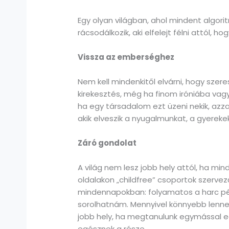
Egy olyan világban, ahol mindent algori
rácsodálkozik, aki elfelejt félni attól, 
Vissza az emberséghez
Nem kell mindenkitől elvárni, hogy szer
kirekesztés, még ha finom iróniába vag
ha egy társadalom ezt üzeni nekik, azza
akik elveszik a nyugalmunkat, a gyereke
Záró gondolat
A világ nem lesz jobb hely attól, ha mi
oldalakon „childfree” csoportok szerve
mindennapokban: folyamatos a harc péld
sorolhatnám. Mennyivel könnyebb lenne 
jobb hely, ha megtanulunk egymással egy
egésznek a része.