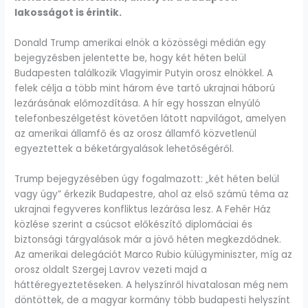
lakosságot is érintik.
Donald Trump amerikai elnök a közösségi médián egy
bejegyzésben jelentette be, hogy két héten belül
Budapesten találkozik Vlagyimir Putyin orosz elnökkel. A
felek célja a több mint három éve tartó ukrajnai háború
lezárásának előmozdítása. A hír egy hosszan elnyúló
telefonbeszélgetést követően látott napvilágot, amelyen
az amerikai államfő és az orosz államfő közvetlenül
egyeztettek a béketárgyalások lehetőségéről.
Trump bejegyzésében úgy fogalmazott: „két héten belül
vagy úgy” érkezik Budapestre, ahol az első számú téma az
ukrajnai fegyveres konfliktus lezárása lesz. A Fehér Ház
közlése szerint a csúcsot előkészítő diplomáciai és
biztonsági tárgyalások már a jövő héten megkezdődnek.
Az amerikai delegációt Marco Rubio külügyminiszter, míg az
orosz oldalt Szergej Lavrov vezeti majd a
háttéregyeztetéseken. A helyszínről hivatalosan még nem
döntöttek, de a magyar kormány több budapesti helyszínt