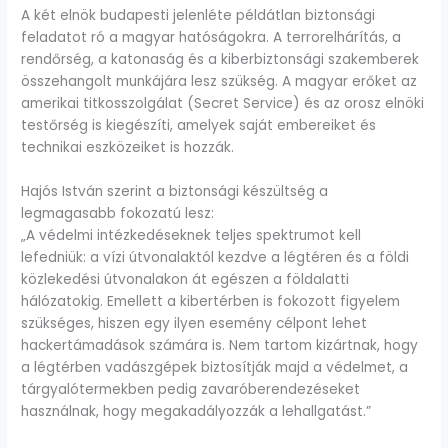
A két elnök budapesti jelenléte példátlan biztonsági
feladatot ró a magyar hatóságokra. A terrorelhárítás, a
rendőrség, a katonaság és a kiberbiztonsági szakemberek
összehangolt munkájára lesz szükség. A magyar erőket az
amerikai titkosszolgálat (Secret Service) és az orosz elnöki
testőrség is kiegészíti, amelyek saját embereiket és
technikai eszközeiket is hozzák.
Hajós István szerint a biztonsági készültség a
legmagasabb fokozatú lesz:
„A védelmi intézkedéseknek teljes spektrumot kell
lefedniük: a vízi útvonalaktól kezdve a légtéren és a földi
közlekedési útvonalakon át egészen a földalatti
hálózatokig. Emellett a kibertérben is fokozott figyelem
szükséges, hiszen egy ilyen esemény célpont lehet
hackertámadások számára is. Nem tartom kizártnak, hogy
a légtérben vadászgépek biztosítják majd a védelmet, a
tárgyalótermekben pedig zavaróberendezéseket
használnak, hogy megakadályozzák a lehallgatást.”