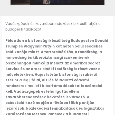
Vadászgépek és zavaróberendezések biztosíthatják a
budapesti találkozót
Példátlan a biztonsági készültség Budapesten Donald
Trump és Vlagyimir Putyin két héten belül esedékes
találkozója miatt. A terrorelhárítás, a rendőrség, a
honvédség és kiberbiztonsági szakemberek
összehangolt munkája mellett az amerikai Secret
Service és az orosz elnöki testőrség is részt vesz a
műveletekben. Hajós István biztonsági szakértő
szerint a légi, földi, vízi és földalatti védelmi
rendszerek mellett kibertámadásokkal is számolni
kell. Vadászgépek és lehallgatás elleni
zavaróberendezések bevetése is várható. A
csúcstalálkozó napján a főváros több pontján
lezárások, közlekedési fennakadások és logisztikai
korlátozások lesznek, amelyek a budapesti