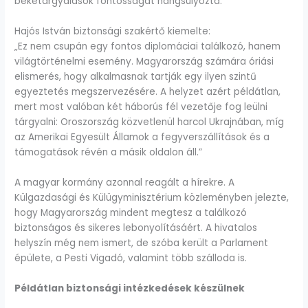
béketárgyalások fontosságát hangsúlyozta.
Hajós István biztonsági szakértő kiemelte:
„Ez nem csupán egy fontos diplomáciai találkozó, hanem
világtörténelmi esemény. Magyarország számára óriási
elismerés, hogy alkalmasnak tartják egy ilyen szintű
egyeztetés megszervezésére. A helyzet azért példátlan,
mert most valóban két háborús fél vezetője fog leülni
tárgyalni: Oroszország közvetlenül harcol Ukrajnában, míg
az Amerikai Egyesült Államok a fegyverszállítások és a
támogatások révén a másik oldalon áll.”
A magyar kormány azonnal reagált a hírekre. A
Külgazdasági és Külügyminisztérium közleményben jelezte,
hogy Magyarország mindent megtesz a találkozó
biztonságos és sikeres lebonyolításáért. A hivatalos
helyszín még nem ismert, de szóba került a Parlament
épülete, a Pesti Vigadó, valamint több szálloda is.
Példátlan biztonsági intézkedések készülnek