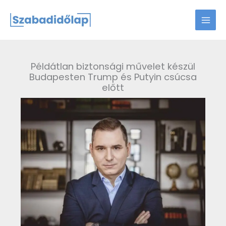
Skip
to
content
Példátlan biztonsági művelet készül
Budapesten Trump és Putyin csúcsa
előtt