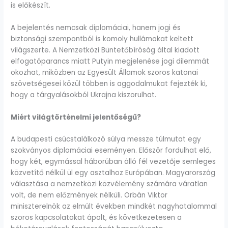
is előkészít.
A bejelentés nemcsak diplomáciai, hanem jogi és
biztonsági szempontból is komoly hullámokat keltett
világszerte. A Nemzetközi Büntetőbíróság által kiadott
elfogatóparancs miatt Putyin megjelenése jogi dilemmát
okozhat, miközben az Egyesült Államok szoros katonai
szövetségesei közül többen is aggodalmukat fejezték ki,
hogy a tárgyalásokból Ukrajna kiszorulhat.
Miért világtörténelmi jelentőségű?
A budapesti csúcstalálkozó súlya messze túlmutat egy
szokványos diplomáciai eseményen. Először fordulhat elő,
hogy két, egymással háborúban álló fél vezetője semleges
közvetítő nélkül ül egy asztalhoz Európában. Magyarország
választása a nemzetközi közvélemény számára váratlan
volt, de nem előzmények nélküli. Orbán Viktor
miniszterelnök az elmúlt években mindkét nagyhatalommal
szoros kapcsolatokat ápolt, és következetesen a