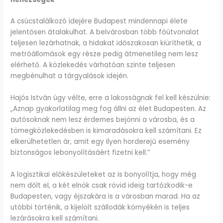
A csúcstalálkozó idejére Budapest mindennapi élete
jelentősen átalakulhat. A belvárosban több főútvonalat
teljesen lezárhatnak, a hidakat időszakosan kiüríthetik, a
metróállomások egy része pedig átmenetileg nem lesz
elérhető. A közlekedés várhatóan szinte teljesen
megbénulhat a tárgyalások idején.
Hajós István úgy vélte, erre a lakosságnak fel kell készülnie:
„Aznap gyakorlatilag meg fog állni az élet Budapesten. Az
autósoknak nem lesz érdemes bejönni a városba, és a
tömegközlekedésben is kimaradásokra kell számítani. Ez
elkerülhetetlen ár, amit egy ilyen horderejű esemény
biztonságos lebonyolításáért fizetni kell.”
A logisztikai előkészületeket az is bonyolítja, hogy még
nem dőlt el, a két elnök csak rövid ideig tartózkodik-e
Budapesten, vagy éjszakára is a városban marad. Ha az
utóbbi történik, a kijelölt szállodák környékén is teljes
lezárásokra kell számítani.