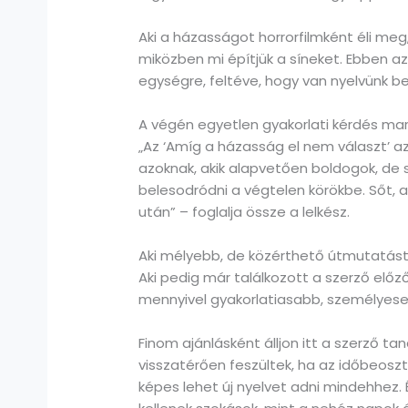
Aki a házasságot horrorfilmként éli meg
miközben mi építjük a síneket. Ebben 
egységre, feltéve, hogy van nyelvünk be
A végén egyetlen gyakorlati kérdés mara
„Az ‘Amíg a házasság el nem választ’ az
azoknak, akik alapvetően boldogok, de 
belesodródni a végtelen körökbe. Sőt, an
után” – foglalja össze a lelkész.
Aki mélyebb, de közérthető útmutatás
Aki pedig már találkozott a szerző előz
mennyivel gyakorlatiasabb, személyeseb
Finom ajánlásként álljon itt a szerző 
visszatérően feszültek, ha az időbeoszt
képes lehet új nyelvet adni mindehhez.