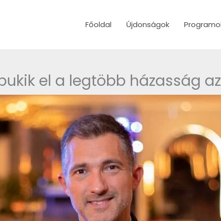
Főoldal
Újdonságok
Programo
 bukik el a legtöbb házasság a