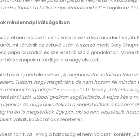
ruktúrákat nem lehet pusztán pénzzel helyrerakni. Közösségi 
és tud-e tanulni a hétköznapi súrlódásokból”
– fogalmaz Tóth
ágok mindennapi válságaiban
ság el nem választ” című kötete ezt a kijózanodást segíti
arról, mi történik az esküvő után. A szerző merít Gary Chap
renc pápa családról és szeretetről szóló gondolatait. Minde
r hétköznapokra fordítja le a nagy elveket.
fliktusok újraértelmezése.
„A megbocsátás totálisan félre va
engedem. Tudom, hogy megtörtént, de nem hozom fel minden 
san mindent megmérgez”
– mondja Tóth Mihály.
„Létfontosság
ztetéséről szól, utóbbi gyakran segélykiáltás. A vajas kés a 
 ilyenkor az, hogy dekódoljam a segélykiáltást: a társamnak t
még ha én is megsérülök. Egy pár, aki sosem veszekszik, hazu
sért vállalt, kockázatos szeretetet.
dést tanít. Az „Amíg a házasság el nem választ” konkrét „