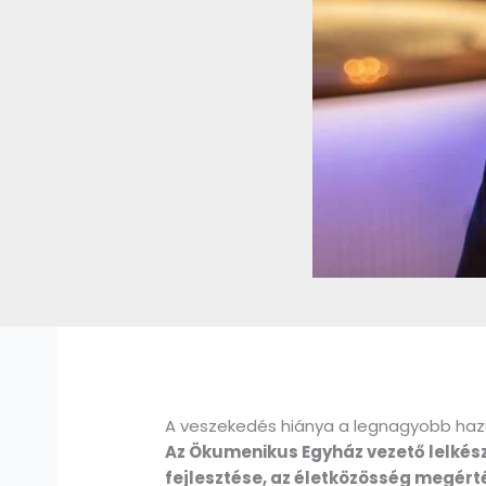
A veszekedés hiánya a legnagyobb ha
Az Ökumenikus Egyház vezető lelkés
fejlesztése, az életközösség megért