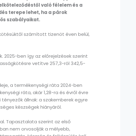
elköteleződéstől való félelem és a
dés terepe lehet, ha a párok
ös szabályaikat.
kötésüktől számított tizenöt éven belül,
 2025-ben így az előrejelzések szerint
sságkötésre vetítve 257,3-ról 342,5-
ideje, a termékenységi ráta 2024-ben
nységi ráta, akár 1,28-ra és évről évre
tényezők állnak: a szakemberek egyre
kséges készségek hiányáról.
l. Tapasztalata szerint az első
kban nem orvosolják a mélyebb,