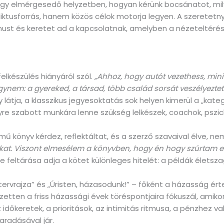
eg egy elmérgesedő helyzetben, hogyan kérünk bocsánatot, 
liktusforrás, hanem közös célok motorja legyen. A szeretetn
ust és keretet ad a kapcsolatnak, amelyben a nézeteltérés
elkészülés hiányáról szól.
„Ahhoz, hogy autót vezethess, min
m: a gyereked, a társad, több család sorsát veszélyeztethe
 látja, a klasszikus jegyesoktatás sok helyen kimerül a „kate
yre szabott munkára lenne szükség lelkészek, coachok, pszi
mű könyv kérdez, reflektáltat, és a szerző szavaival élve, 
at. Viszont elmesélem a könyvben, hogy én hogy szúrtam el
e feltárása adja a kötet különleges hitelét: a példák életsza
tervrajza” és „Úristen, házasodunk!” – főként a házasság ér
jezetten a friss házassági évek töréspontjaira fókuszál, amiko
 időkeretek, a prioritások, az intimitás ritmusa, a pénzhez v
radásával jár.