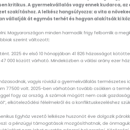
en kritikus. A gyermekvállalás vagy ennek kudarca, az 
et szakításhoz. A lelkész hangsúlyozza: a vita a növeke
vállalják át egymás terhét és hogyan alakítsák ki köz
zélni. Magyarországon minden harmadik frigy felbomlik a meg
biak szerint változott:
ént. 2025 év első 10 hónapjában 41 826 házasságot kötöttek.
7 000 között várható. Mindeközben a válási arány ezer háza
n házasodnak, vagyis rövidül a gyermekvállalás természetes 
zám 77500 volt. 2025-ben várhatóan tovább csökken a terméke
ggel fogy az ország. A számok mögött nem csak gazdasági 
”, elköteleződési félelmekről és a konfliktuskezeléshez szü
enikus Egyház vezető lelkésze huszonöt éve dolgozik párokka
áteszi: a pénzügyi támogatások mozgósíthatnak, de önmagu