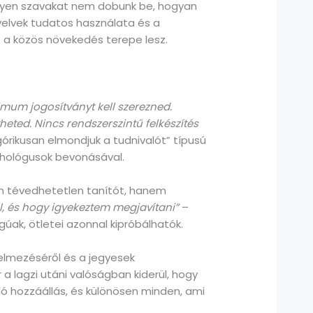
milyen szavakat nem dobunk be, hogyan
yelvek tudatos használata és a
 a közös növekedés terepe lesz.
imum jogosítványt kell szerezned.
ted. Nincs rendszerszintű felkészítés
górikusan elmondjuk a tudnivalót” típusú
chológusok bevonásával.
nem tévedhetetlen tanítót, hanem
, és hogy igyekeztem megjavítani”
–
gúak, ötletei azonnal kipróbálhatók.
telmezéséről és a jegyesek
r a lagzi utáni valóságban kiderül, hogy
aló hozzáállás, és különösen minden, ami