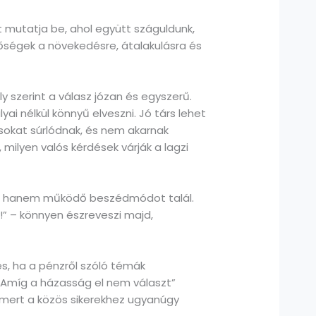
t mutatja be, ahol együtt száguldunk,
őségek a növekedésre, átalakulásra és
 szerint a válasz józan és egyszerű.
ai nélkül könnyű elveszni. Jó társ lehet
sokat súrlódnak, és nem akarnak
 milyen valós kérdések várják a lagzi
t, hanem működő beszédmódot talál.
k!” – könnyen észreveszi majd,
és, ha a pénzről szóló témák
z „Amíg a házasság el nem választ”
 mert a közös sikerekhez ugyanúgy