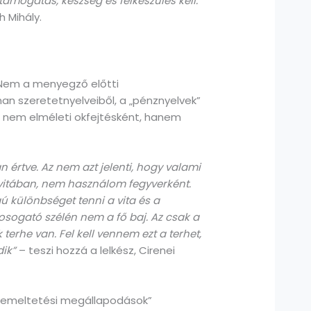
támogatás, készség és felkészülés kell.
 Mihály.
. Nem a menyegző előtti
man szeretetnyelveiből, a „pénznyelvek”
zt nem elméleti okfejtésként, hanem
n értve. Az nem azt jelenti, hogy valami
vitában, nem használom fegyverként.
ú különbséget tenni a vita és a
mosogató szélén nem a fő baj. Az csak a
erhe van. Fel kell vennem ezt a terhet,
dik”
– teszi hozzá a lelkész, Cirenei
üzemeltetési megállapodások”