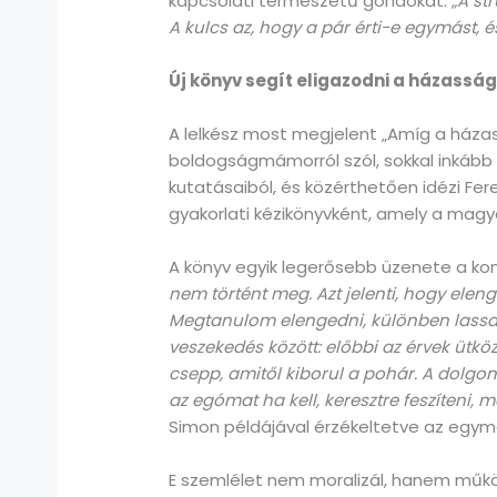
kapcsolati természetű gondokat.
„A st
A kulcs az, hogy a pár érti-e egymást, 
Új könyv segít eligazodni a házass
A lelkész most megjelent „Amíg a házas
boldogságmámorról szól, sokkal inkább 
kutatásaiból, és közérthetően idézi Fe
gyakorlati kézikönyvként, amely a magya
A könyv egyik legerősebb üzenete a kon
nem történt meg. Azt jelenti, hogy el
Megtanulom elengedni, különben las
veszekedés között: előbbi az érvek ütkö
csepp, amitől kiborul a pohár. A dolgom
az egómat ha kell, keresztre feszíteni, 
Simon példájával érzékeltetve az egymá
E szemlélet nem moralizál, hanem műkö