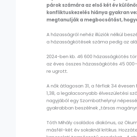
párok számára az első két év különös
konfliktuskezelés hiánya gyakran vez
megtanulják a megbocsátást, hogyan 
A házasságról nehéz illúziók nélkül bes
a házasságkötések száma pedig az aláb
2024-ben kb. 46 600 házasságkötés tört
az éves összes házasságkötés 45 000–4
re ugrott.
A nők átlagosan 31, a férfiak 34 évese
1,38, a legalacsonyabb élveszületési s
nagyjából egy Szombathelynyi népessé
gyakrabban beszélnek „társas magányról
Tóth Mihály családos diakónus, az Ökum
másfél–két év sokaknál kritikus. Hozz