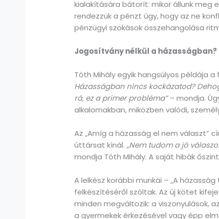
kialakítására bátorít: mikor állunk m
rendezzük a pénzt úgy, hogy az ne konf
pénzügyi szokások összehangolása ritm
Jogosítvány nélkül a házasságban?
Tóth Mihály egyik hangsúlyos példája a f
Házasságban nincs kockázatod? Dehogyne
rá, ez a primer probléma”
– mondja. Úgy
alkalomakban, miközben valódi, személ
Az „Amíg a házasság el nem választ” cí
úttársat kínál.
„Nem tudom a jó válaszok
mondja Tóth Mihály. A saját hibák őszint
A lelkész korábbi munkái – „A házasság 
felkészítéséről szóltak. Az új kötet kife
minden megváltozik: a viszonyulások, az
a gyermekek érkezésével vagy épp elma