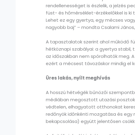
rendellenességet is észlelik, a jelzés 
füst- és hőmérséklet-érzékelőkkel is ki
Lehet ez egy gyertya, egy mécses vagy 
nagyobb baj” – mondta Csalami János, 
A tapasztalatok szerint ahol működő f
hétköznapi szabályai: a gyertya stabil,
az időszakban nem spórolhatók meg. A t
ezért a mécsest távozáskor mindig el kel
Üres lakás, nyílt meghívás
A hosszú hétvégék bűnözői szempontból 
médiában megosztott utazási posztok m
védtelen, elhagyatott otthonokat keresi.
redőnyök időnkénti mozgatása és egy m
bekapcsolása) együtt jelentősen csökk