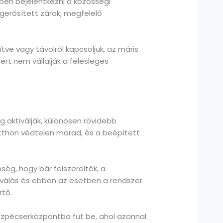
ben bejelentkezni a közösségi
gerősített zárak, megfelelő
zítve vagy távolról kapcsoljuk, az máris
ert nem vállalják a felesleges
g aktiválják, különösen rövidebb
otthon védtelen marad, és a beépített
ség, hogy bár felszerelték, a
iválás és ebben az esetben a rendszer
rtő.
diszpécserközpontba fut be, ahol azonnal