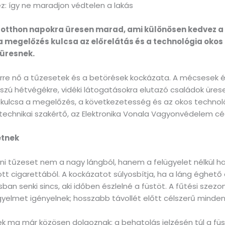
: így ne maradjon védtelen a lakás
k otthon napokra üresen marad, ami különösen kedvez a
 a megelőzés kulcsa az előrelátás és a technológia okos
 üresnek.
erre nő a tűzesetek és a betörések kockázata. A mécsesek 
sszú hétvégékre, vidéki látogatásokra elutazó családok üre
 kulcsa a megelőzés, a következetesség és az okos technol
echnikai szakértő, az Elektronika Vonala Vagyonvédelem cé
etnek
i tűzeset nem a nagy lángból, hanem a felügyelet nélkül hag
tt cigarettából. A kockázatot súlyosbítja, ha a láng éghető
sban senki sincs, aki időben észlelné a füstöt. A fűtési szez
elmet igényelnek; hosszabb távollét előtt célszerű minden
ek ma már közösen dolgoznak: a behatolás jelzésén túl a füs