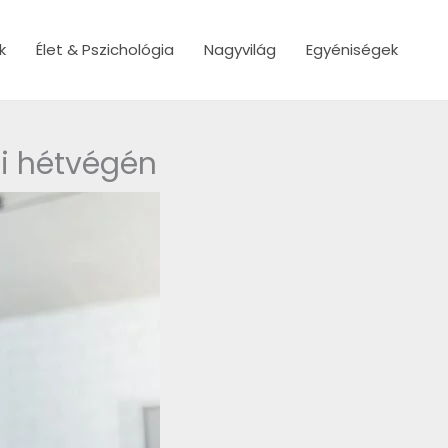
k
Élet & Pszichológia
Nagyvilág
Egyéniségek
pi hétvégén