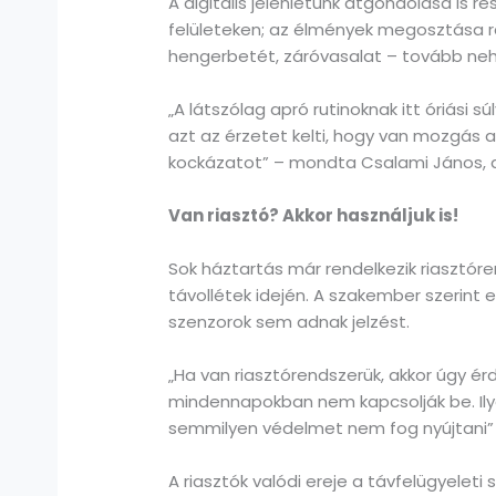
A digitális jelenlétünk átgondolása is
felületeken; az élmények megosztása r
hengerbetét, záróvasalat – tovább nehe
„A látszólag apró rutinoknak itt óriási s
azt az érzetet kelti, hogy van mozgás a 
kockázatot” – mondta Csalami János, 
Van riasztó? Akkor használjuk is!
Sok háztartás már rendelkezik riasztóre
távollétek idején. A szakember szerint
szenzorok sem adnak jelzést.
„Ha van riasztórendszerük, akkor úgy érd
mindennapokban nem kapcsolják be. Ily
semmilyen védelmet nem fog nyújtani” 
A riasztók valódi ereje a távfelügyelet