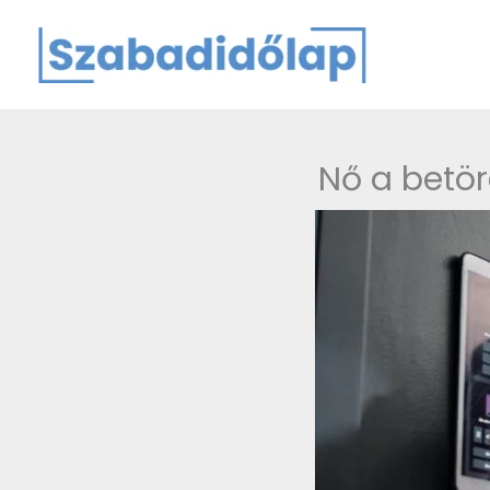
Skip
to
content
Nő a betör