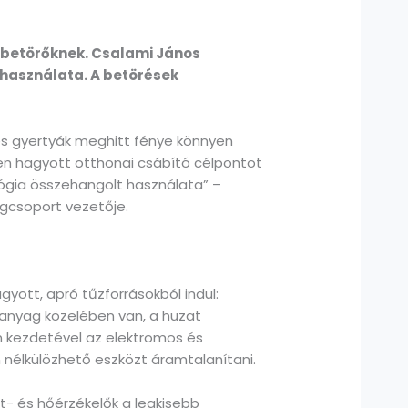
 betörőknek. Csalami János
 használata. A betörések
és gyertyák meghitt fénye könnyen
sen hagyott otthonai csábító célpontot
ógia összehangolt használata” –
gcsoport vezetője.
yott, apró tűzforrásokból indul:
 anyag közelében van, a huzat
on kezdetével az elektromos és
 nélkülözhető eszközt áramtalanítani.
t- és hőérzékelők a legkisebb