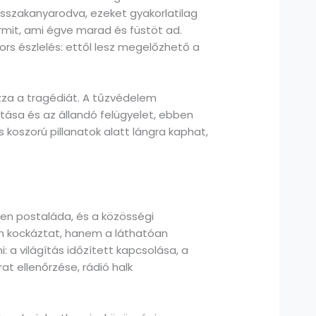
visszakanyarodva, ezeket gyakorlatilag
ármit, ami égve marad és füstöt ad.
rs észlelés: ettől lesz megelőzhető a
zza a tragédiát. A tűzvédelem
ítása és az állandó felügyelet, ebben
koszorú pillanatok alatt lángra kaphat,
len postaláda, és a közösségi
em kockáztat, hanem a láthatóan
: a világítás időzített kapcsolása, a
t ellenőrzése, rádió halk