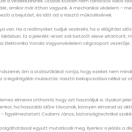
 része a védekezésnek. Utazás közben nem tanácsos valós idő
áér, amikor már itthon vagyunk. A mechanikai védelem – me
zíti a bejutást, és időt ad a riasztó működésének.
úlya van. Ha a redőnyöket tudjuk vezérelni, ha a világítást idő
lakásban. Ez a jelenlét-érzet sok betörőt eleve eltántorít, m
az Elektronika Vonala Vagyonvédelem cégcsoport vezetője.
ndszerrel, ám a statisztikákat rontja, hogy ezeket nem mindi
 ez a legdrágább mulasztás: riasztó bekapcsolása nélkül az 
emes elmenni otthonról, hogy azt használjuk is. Gyakori jelen
enkor, ha hosszabb időre távoznak, könnyen elmarad az akt
– figyelmeztetett Csalami János, biztonságtechnikai szaké
i szolgáltatással együtt mutatkozik meg. Ilyenkor a jelzés a 