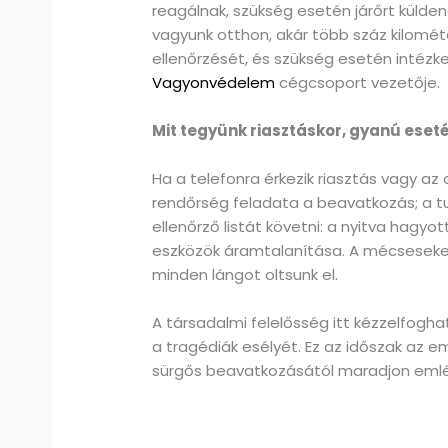
reagálnak, szükség esetén járőrt külden
vagyunk otthon, akár több száz kilométer
ellenőrzését, és szükség esetén intéz
Vagyonvédelem
cégcsoport vezetője.
Mit tegyünk riasztáskor, gyanú eseté
Ha a telefonra érkezik riasztás vagy az
rendőrség feladata a beavatkozás; a tu
ellenőrző listát követni: a nyitva hagyo
eszközök áramtalanítása. A mécseseket 
minden lángot oltsunk el.
A társadalmi felelősség itt kézzelfogh
a tragédiák esélyét. Ez az időszak az em
sürgős beavatkozásától maradjon eml