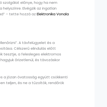
ti szolgálat előnye, hogy ha nem
 helyszínre. Elvégzik az ingatlan
ad” – tette hozzá az
Elektronika Vonala
enőrizni”. A távfelügyelet és a
ítása. Célszerű elindulás előtt
lők tesztje, a felesleges elektromos
agyjuk őrizetlenül, és távozáskor
és a józan óvatosság együtt csökkenti
en teljen, és ne a tűzoltók, rendőrök