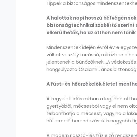
Tippek a biztonságos mindenszentekhez
A halottak napi hosszú hétvégén so
biztonságtechnikai szakértő szerint
elkerülhetők, ha az otthon nem tűnik
Mindenszentek idején évről évre egysz
válhat veszély forrássá, miközben a ho
jelentenek a bűnözőknek. „A védekezés
hangsúlyozta Csalami János biztonságt
A füst- és hőérzékelők életet menth
A kegyeleti időszakban a legtöbb otthon
gyertyából, mécsesből vagy el nem olto
felboríthatja a mécsest, vagy ha a laká
hőtermelő berendezések is nagyobb figy
A modern riasztó- és tűzjelző rendszer