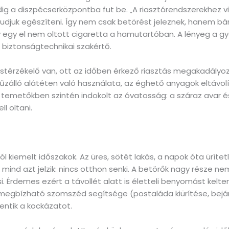
pedig a diszpécserközpontba fut be. „A riasztórendszerekhez 
 tudjuk egészíteni. Így nem csak betörést jeleznek, hanem b
egy el nem oltott cigaretta a hamutartóban. A lényeg a gyo
biztonságtechnikai szakértő.
üstérzékelő van, ott az időben érkező riasztás megakadályo
 tűzálló alátéten való használata, az éghető anyagok eltávol
emetőkben szintén indokolt az óvatosság: a száraz avar és 
l oltani.
kiemelt időszakok. Az üres, sötét lakás, a napok óta ürítet
ind azt jelzik: nincs otthon senki. A betörők nagy része n
 Érdemes ezért a távollét alatt is életteli benyomást kelteni
egbízható szomszéd segítsége (postaláda kiürítése, bejára
entik a kockázatot.