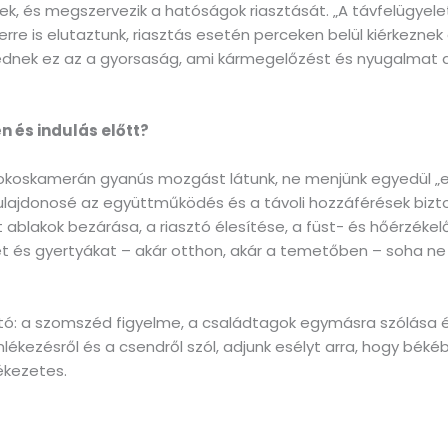
ek, és megszervezik a hatóságok riasztását. „A távfelügyele
re is elutaztunk, riasztás esetén perceken belül kiérkeznek a
kednek ez az a gyorsaság, ami kármegelőzést és nyugalmat 
n és indulás előtt?
 okoskamerán gyanús mozgást látunk, ne menjünk egyedül „ell
lajdonosé az együttműködés és a távoli hozzáférések biztos
tt ablakok bezárása, a riasztó élesítése, a füst- és hőérzéke
és gyertyákat – akár otthon, akár a temetőben – soha ne h
ató: a szomszéd figyelme, a családtagok egymásra szólása 
lékezésről és a csendről szól, adjunk esélyt arra, hogy békéb
ékezetes.