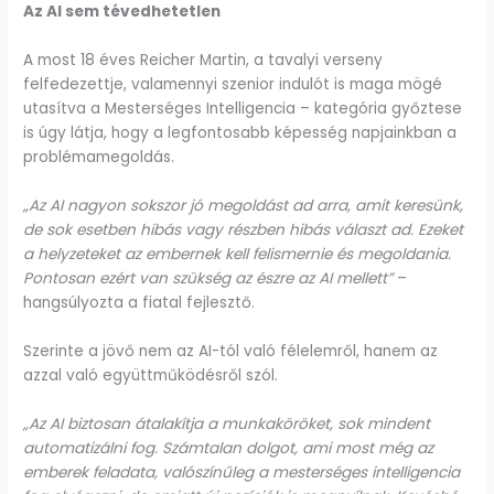
Az AI sem tévedhetetlen
A most 18 éves Reicher Martin, a tavalyi verseny
felfedezettje, valamennyi szenior indulót is maga mögé
utasítva a Mesterséges Intelligencia – kategória győztese
is úgy látja, hogy a legfontosabb képesség napjainkban a
problémamegoldás.
„Az AI nagyon sokszor jó megoldást ad arra, amit keresünk,
de sok esetben hibás vagy részben hibás választ ad. Ezeket
a helyzeteket az embernek kell felismernie és megoldania.
Pontosan ezért van szükség az észre az AI mellett”
–
hangsúlyozta a fiatal fejlesztő.
Szerinte a jövő nem az AI-tól való félelemről, hanem az
azzal való együttműködésről szól.
„Az AI biztosan átalakítja a munkaköröket, sok mindent
automatizálni fog. Számtalan dolgot, ami most még az
emberek feladata, valószínűleg a mesterséges intelligencia