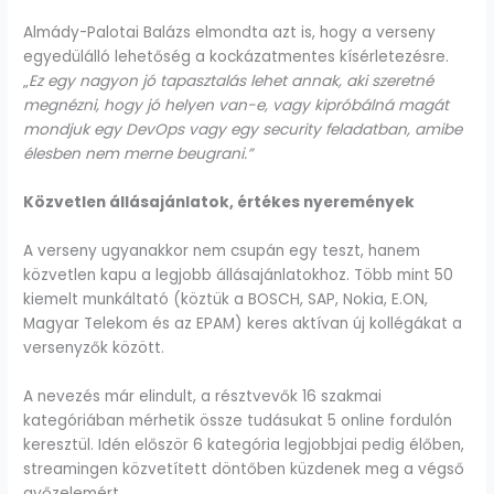
Almády-Palotai Balázs elmondta azt is, hogy a verseny
egyedülálló lehetőség a kockázatmentes kísérletezésre.
„
Ez egy nagyon jó tapasztalás lehet annak, aki szeretné
megnézni, hogy jó helyen van-e, vagy kipróbálná magát
mondjuk egy DevOps vagy egy security feladatban, amibe
élesben nem merne beugrani.”
Közvetlen állásajánlatok, értékes nyeremények
A verseny ugyanakkor nem csupán egy teszt, hanem
közvetlen kapu a legjobb állásajánlatokhoz. Több mint 50
kiemelt munkáltató (köztük a BOSCH, SAP, Nokia, E.ON,
Magyar Telekom és az EPAM) keres aktívan új kollégákat a
versenyzők között.
A nevezés már elindult, a résztvevők 16 szakmai
kategóriában mérhetik össze tudásukat 5 online fordulón
keresztül. Idén először 6 kategória legjobbjai pedig élőben,
streamingen közvetített döntőben küzdenek meg a végső
győzelemért.