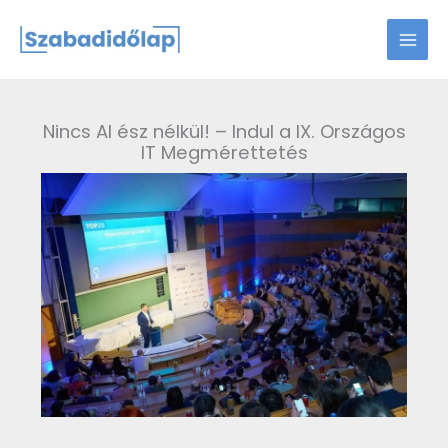
Skip
to
content
Nincs AI ész nélkül! – Indul a IX. Országos
IT Megmérettetés