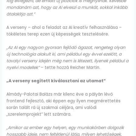
fog elvégezni, de emiatt új pozíciók is megnyílnak. Kevésbé
mondanám azt, hogy az AI elveszi a munkát, sokkal inkább
átalakítja azt.”
A verseny – ahol a feladat az AI kreatív felhasználása –
tökéletes terep ezen új képességek tesztelésére.
„
Az
AI egy nagyon gyorsan fejlődő ágazat, rengeteg olyan
új technológia alakult ki, ami például egy évvel ezelőtt, a
tavalyi verseny idején még nem is létezett, ilyenek például a
nyelvi modellek”
– tette hozzá Reicher Martin.
„A verseny segített kiválasztani az utamat”
Almády-Palotai Balázs már kilenc éve a pályán lévő
frontend fejlesztő, aki éppen egy ilyen megmérettetés
során talált rá új szakmai céljára, ami valódi
„szerelemprojekt” lett számára.
„
Amikor az ember egy helyen, egy munkakörben dolgozik
hosszabb ideje, nem feltétlenül látja, milyen lehetőségek,