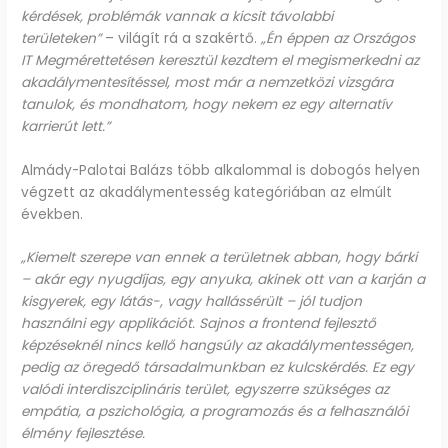
kérdések, problémák vannak a kicsit távolabbi
területeken”
– világít rá a szakértő.
„Én éppen az Országos
IT Megmérettetésen keresztül kezdtem el megismerkedni az
akadálymentesítéssel, most már a nemzetközi vizsgára
tanulok, és mondhatom, hogy nekem ez egy alternatív
karrierút lett.”
Almády-Palotai Balázs több alkalommal is dobogós helyen
végzett az akadálymentesség kategóriában az elmúlt
években.
„Kiemelt szerepe van ennek a területnek abban, hogy bárki
– akár egy nyugdíjas, egy anyuka, akinek ott van a karján a
kisgyerek, egy látás-, vagy hallássérült – jól tudjon
használni egy applikációt. Sajnos a frontend fejlesztő
képzéseknél nincs kellő hangsúly az akadálymentességen,
pedig az öregedő társadalmunkban ez kulcskérdés. Ez egy
valódi interdiszciplináris terület, egyszerre szükséges az
empátia, a pszichológia, a programozás és a felhasználói
élmény fejlesztése.