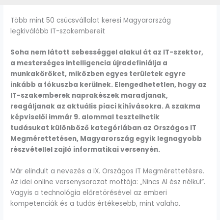
Több mint 50 csúcsvállalat keresi Magyarország
legkiválóbb IT-szakembereit
Soha nem látott sebességgel alakul át az IT-szektor,
a mesterséges intelligencia újradefiniálja a
munkaköröket, miközben egyes területek egyre
inkább a fókuszba kerülnek. Elengedhetetlen, hogy az
IT-szakemberek naprakészek maradjanak,
reagáljanak az aktuális piaci kihívásokra. A szakma
képviselői immár 9. alommal tesztelhetik
tudásukat
különböző kategóriában az Országos IT
Megmérettetésen, Magyarország egyik legnagyobb
részvétellel zajló informatikai versenyén.
Már elindult a nevezés a IX. Országos IT Megmérettetésre.
Az idei online versenysorozat mottója: „Nincs AI ész nélkül”.
Vagyis a technológia előretörésével az emberi
kompetenciák és a tudás értékesebb, mint valaha.