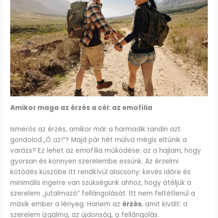
Amikor maga az érzés a cél: az emofília
Ismerős az érzés, amikor már a harmadik randin azt
gondolod:„Ő az!”? Majd pár hét múlva mégis eltűnik a
varázs? Ez lehet az emofília működése: az a hajlam, hogy
gyorsan és könnyen szerelembe essünk. Az érzelmi
kötődés küszöbe itt rendkívül alacsony: kevés időre és
minimális ingerre van szükségünk ahhoz, hogy átéljük a
szerelem „jutalmazó” fellángolását. Itt nem feltétlenül a
másik ember a lényeg. Hanem az
érzés
, amit kivált: a
szerelem izgalma, az újdonság, a fellángolás.