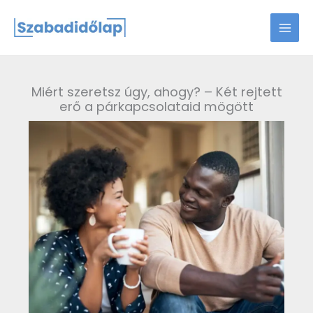
Skip
to
content
Miért szeretsz úgy, ahogy? – Két rejtett
erő a párkapcsolataid mögött