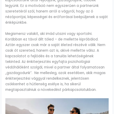
kapcsolataink által fejlődjünk, gazdagodjunk, többek
legyünk. Ez a motiváció nem egyszerűen a partnerünk
szeretetéről szól, hanem arról a vágyról, hogy az ő
nézőpontjai, képességei és erőforrásai beépüljenek a saját
énképünkbe.
Megismersz valakit, aki imád utazni vagy sportolni.
Korábban ez távol állt tőled – de mellette kipróbálod.
Aztán egyszer csak már a saját életed részévé válik. Nem
csak őt szereted, hanem azt is, akivé mellette válsz. A
kapcsolatot a fejlődés és a tanulás lehetőségének
tekinted. Az énkiterjesztés egyfajta pszichológiai
védőhálóként szolgál, mivel a partner által folyamatosan
„gazdagodunk”. Ne mellesleg, azok esetében, akik magas
énkiterjesztési vággyal rendelkeznek, jelentősen
csökkenhet a hűtlenség esélye is, ha sikerül
megtapasztalniuk a növekedést párkapcsolatukban.