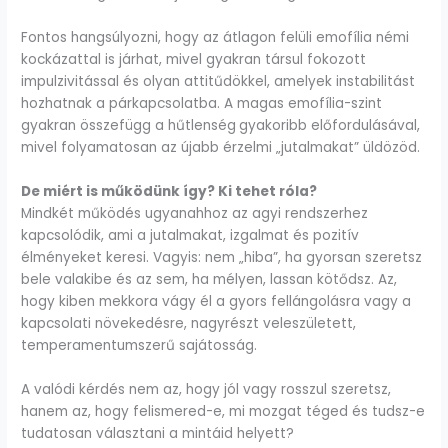
Fontos hangsúlyozni, hogy az átlagon felüli emofília némi
kockázattal is járhat, mivel gyakran társul fokozott
impulzivitással és olyan attitűdökkel, amelyek instabilitást
hozhatnak a párkapcsolatba. A magas emofília-szint
gyakran összefügg a hűtlenség
gyakoribb előfordulásával,
mivel folyamatosan az újabb érzelmi „jutalmakat” üldözöd.
De miért is működünk így? Ki tehet róla?
Mindkét működés ugyanahhoz az agyi rendszerhez
kapcsolódik, ami a jutalmakat, izgalmat és pozitív
élményeket keresi. Vagyis: nem „hiba”, ha gyorsan szeretsz
bele valakibe és az sem, ha mélyen, lassan kötődsz. Az,
hogy kiben mekkora vágy él a gyors fellángolásra vagy a
kapcsolati növekedésre, nagyrészt veleszületett,
temperamentumszerű sajátosság.
A valódi kérdés nem az, hogy jól vagy rosszul szeretsz,
hanem az, hogy felismered-e, mi mozgat téged és tudsz-e
tudatosan választani a mintáid helyett?