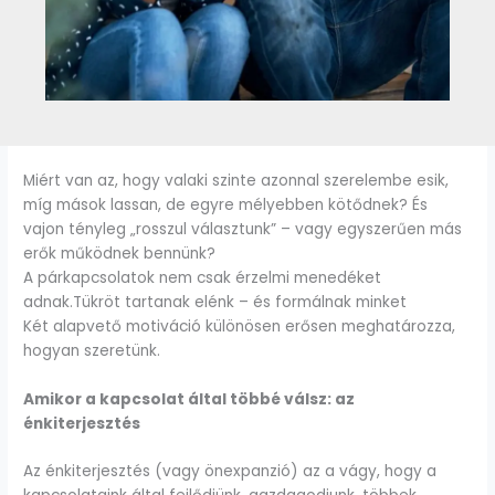
Miért van az, hogy valaki szinte azonnal szerelembe esik,
míg mások lassan, de egyre mélyebben kötődnek? És
vajon tényleg „rosszul választunk” – vagy egyszerűen más
erők működnek bennünk?
A párkapcsolatok nem csak érzelmi menedéket
adnak.Tükröt tartanak elénk – és formálnak minket
Két alapvető motiváció különösen erősen meghatározza,
hogyan szeretünk.
Amikor a kapcsolat által többé válsz: az
énkiterjesztés
Az énkiterjesztés (vagy önexpanzió) az a vágy, hogy a