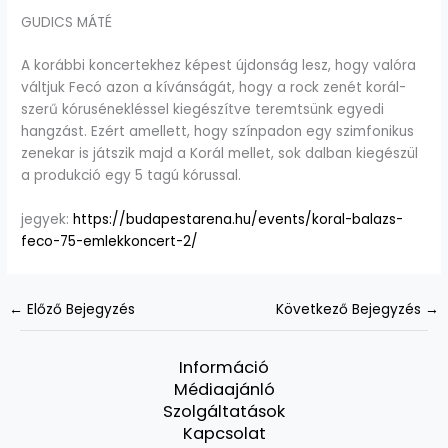
GUDICS MÁTÉ
A korábbi koncertekhez képest újdonság lesz, hogy valóra
váltjuk Fecó azon a kívánságát, hogy a rock zenét korál-
szerű kórusénekléssel kiegészítve teremtsünk egyedi
hangzást. Ezért amellett, hogy színpadon egy szimfonikus
zenekar is játszik majd a Korál mellet, sok dalban kiegészül
a produkció egy 5 tagú kórussal.
jegyek:
https://budapestarena.hu/events/koral-balazs-
feco-75-emlekkoncert-2/
←
Előző Bejegyzés
Következő Bejegyzés
→
Információ
Médiaajánló
Szolgáltatások
Kapcsolat