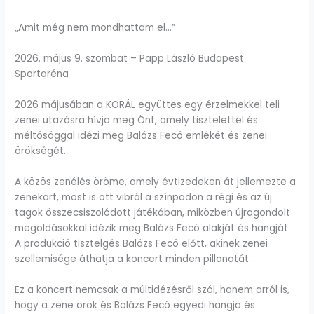
„Amit még nem mondhattam el…”
2026. május 9. szombat – Papp László Budapest
Sportaréna
2026 májusában a KORÁL együttes egy érzelmekkel teli
zenei utazásra hívja meg Önt, amely tisztelettel és
méltósággal idézi meg Balázs Fecó emlékét és zenei
örökségét.
A közös zenélés öröme, amely évtizedeken át jellemezte a
zenekart, most is ott vibrál a színpadon a régi és az új
tagok összecsiszolódott játékában, miközben újragondolt
megoldásokkal idézik meg Balázs Fecó alakját és hangját.
A produkció tisztelgés Balázs Fecó előtt, akinek zenei
szellemisége áthatja a koncert minden pillanatát.
Ez a koncert nemcsak a múltidézésről szól, hanem arról is,
hogy a zene örök és Balázs Fecó egyedi hangja és