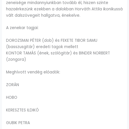
zeneisége mindannyiunkban tovább él, hiszen szinte
hazaérkezünk ezekben a dalokban Horváth Attila ikonikussá
vált dalszövegeit hallgatva, énekelve.
A zenekar tagjai:
DOROZSMAI PÉTER (dob) és FEKETE TIBOR SAMU
(basszusgitár) eredeti tagok mellett
KONTOR TAMÁS (ének, szólógitár) és BINDER NORBERT
(zongora)
Meghívott vendég előadók:
ZORÁN
HOBO
KERESZTES ILDIKÓ
GUBIK PETRA