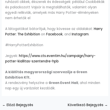
ruházati cikkek, ékszerek és édességek: például Csokibékák
és palackozott Vajsör is megtalálhatók, valamint olyan
egyedi relikviák, amelyek más Harry Potter-élményeken
nem érhetők el
A látogatókat bátorítjuk, hogy kövesse az oldalakat:
Harry
Potter: The Exhibition
on
Facebook
, and
Instagram
.
#HarryPotterExhibition
Jegyek:
https://www.cts.eventim.hu/campaign/harry-
potter-kiallitas-szentendre-hpb
A kiállítás magyarországi szervezője a Green
Exhibition Kft.
A rendezvény helyszíne a
Green Event Hall
, ahol minden
nap egy új varázslat kezdődik.
←
Előző Bejegyzés
Következő Bejegyzés
→