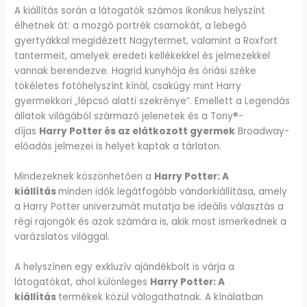
A kiállítás során a látogatók számos ikonikus helyszínt
élhetnek át: a mozgó portrék csarnokát, a lebegő
gyertyákkal megidézett Nagytermet, valamint a Roxfort
tantermeit, amelyek eredeti kellékekkel és jelmezekkel
vannak berendezve. Hagrid kunyhója és óriási széke
tökéletes fotóhelyszínt kínál, csakúgy mint Harry
gyermekkori „lépcső alatti szekrénye”. Emellett a Legendás
állatok világából származó jelenetek és a Tony®-
díjas
Harry Potter és az elátkozott gyermek
Broadway-
előadás jelmezei is helyet kaptak a tárlaton.
Mindezeknek köszönhetően a
Harry Potter: A
kiállítás
minden idők legátfogóbb vándorkiállítása, amely
a Harry Potter univerzumát mutatja be ideális választás a
régi rajongók és azok számára is, akik most ismerkednek a
varázslatos világgal.
A helyszínen egy exkluzív ajándékbolt is várja a
látogatókat, ahol különleges
Harry Potter: A
kiállítás
termékek közül válogathatnak. A kínálatban