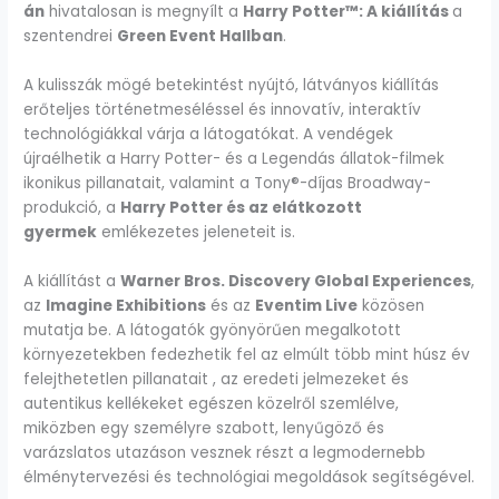
án
hivatalosan is megnyílt a
Harry Potter™: A kiállítás
a
szentendrei
Green Event Hallban
.
A kulisszák mögé betekintést nyújtó, látványos kiállítás
erőteljes történetmeséléssel és innovatív, interaktív
technológiákkal várja a látogatókat. A vendégek
újraélhetik a Harry Potter- és a Legendás állatok-filmek
ikonikus pillanatait, valamint a Tony®-díjas Broadway-
produkció, a
Harry Potter és az elátkozott
gyermek
emlékezetes jeleneteit is.
A kiállítást a
Warner Bros. Discovery Global Experiences
,
az
Imagine Exhibitions
és az
Eventim Live
közösen
mutatja be. A látogatók gyönyörűen megalkotott
környezetekben fedezhetik fel az elmúlt több mint húsz év
felejthetetlen pillanatait , az eredeti jelmezeket és
autentikus kellékeket egészen közelről szemlélve,
miközben egy személyre szabott, lenyűgöző és
varázslatos utazáson vesznek részt a legmodernebb
élménytervezési és technológiai megoldások segítségével.