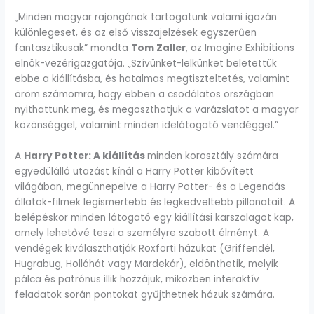
„Minden magyar rajongónak tartogatunk valami igazán
különlegeset, és az első visszajelzések egyszerűen
fantasztikusak” mondta
Tom Zaller
, az Imagine Exhibitions
elnök-vezérigazgatója. „Szívünket-lelkünket beletettük
ebbe a kiállításba, és hatalmas megtiszteltetés, valamint
öröm számomra, hogy ebben a csodálatos országban
nyithattunk meg, és megoszthatjuk a varázslatot a magyar
közönséggel, valamint minden idelátogató vendéggel.”
A
Harry Potter: A kiállítás
minden korosztály számára
egyedülálló utazást kínál a Harry Potter kibővített
világában, megünnepelve a Harry Potter- és a Legendás
állatok-filmek legismertebb és legkedveltebb pillanatait. A
belépéskor minden látogató egy kiállítási karszalagot kap,
amely lehetővé teszi a személyre szabott élményt. A
vendégek kiválaszthatják Roxforti házukat (Griffendél,
Hugrabug, Hollóhát vagy Mardekár), eldönthetik, melyik
pálca és patrónus illik hozzájuk, miközben interaktív
feladatok során pontokat gyűjthetnek házuk számára.