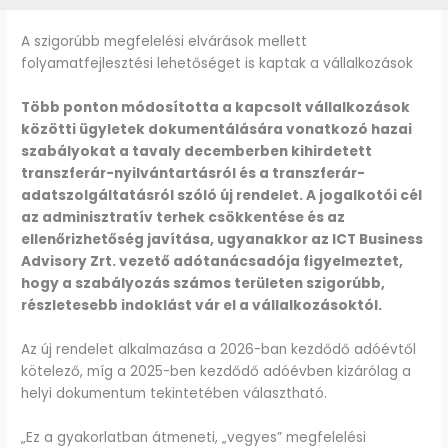
A szigorúbb megfelelési elvárások mellett
folyamatfejlesztési lehetőséget is kaptak a vállalkozások
Több ponton módosította a kapcsolt vállalkozások
közötti ügyletek dokumentálására vonatkozó hazai
szabályokat a tavaly decemberben kihirdetett
transzferár-nyilvántartásról és a transzferár-
adatszolgáltatásról szóló új rendelet. A jogalkotói cél
az adminisztratív terhek csökkentése és az
ellenőrizhetőség javítása, ugyanakkor az ICT Business
Advisory Zrt. vezető adótanácsadója figyelmeztet,
hogy a szabályozás számos területen szigorúbb,
részletesebb indoklást vár el a vállalkozásoktól.
Az új rendelet alkalmazása a 2026-ban kezdődő adóévtől
kötelező, míg a 2025-ben kezdődő adóévben kizárólag a
helyi dokumentum tekintetében választható.
„Ez a gyakorlatban átmeneti, „vegyes” megfelelési