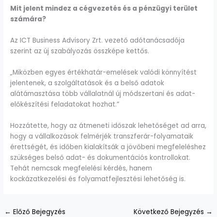
Mit jelent mindez a cégvezetés és a pénzügyi terület
számára?
Az ICT Business Advisory Zrt. vezető adótanácsadója
szerint az új szabályozás összképe kettős.
„Miközben egyes értékhatár-emelések valódi könnyítést
jelentenek, a szolgáltatások és a belső adatok
alátámasztása több vállalatnál új módszertani és adat-
előkészítési feladatokat hozhat.”
Hozzátette, hogy az átmeneti időszak lehetőséget ad arra,
hogy a vállalkozások felmérjék transzferár-folyamataik
érettségét, és időben kialakítsák a jövőbeni megfeleléshez
szükséges belső adat- és dokumentációs kontrollokat.
Tehát nemcsak megfelelési kérdés, hanem
kockázatkezelési és folyamatfejlesztési lehetőség is.
←
Előző Bejegyzés
Következő Bejegyzés
→