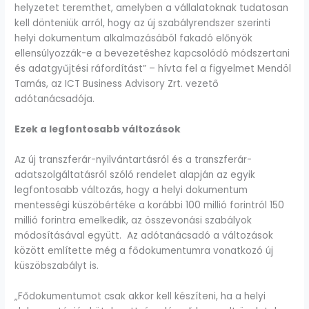
helyzetet teremthet, amelyben a vállalatoknak tudatosan
kell dönteniük arról, hogy az új szabályrendszer szerinti
helyi dokumentum alkalmazásából fakadó előnyök
ellensúlyozzák-e a bevezetéshez kapcsolódó módszertani
és adatgyűjtési ráfordítást” – hívta fel a figyelmet Mendöl
Tamás, az ICT Business Advisory Zrt. vezető
adótanácsadója.
Ezek a legfontosabb változások
Az új transzferár-nyilvántartásról és a transzferár-
adatszolgáltatásról szóló rendelet alapján az egyik
legfontosabb változás, hogy a helyi dokumentum
mentességi küszöbértéke a korábbi 100 millió forintról 150
millió forintra emelkedik, az összevonási szabályok
módosításával együtt. Az adótanácsadó a változások
között említette még a fődokumentumra vonatkozó új
küszöbszabályt is.
„Fődokumentumot csak akkor kell készíteni, ha a helyi