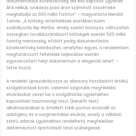
dokumentációs kötelezettség alá eső kapcsolt ügyletek
ÁFA nélküli, szokásos piaci áron számított összértéke
meghaladja az 500 millió forintot” – magyarázta Mendöl
Tamás. „A költség-átterhelések esetében külön
szabályozás lép életbe, amely szerint bizonyos, változatlan
összegben továbbszámlázott költségek esetén 500 millió
forintig mentesség, efölött pedig dokumentációs
kötelezettség keletkezhet, amelyhez egyes, a rendeletben
meghatározott feltételek teljesülése esetén
egyszerűsített helyi dokumentum is elegendő lehet” –
tette hozzá.
A rendelet újraszabályozza az alacsony hozzáadott értékű
szolgáltatások körét, valamint szigorúbb megfelelési
elvárásokat vezet be a szolgáltatási ügyletekhez
kapcsolódó hasznossági teszt (benefit test)
alkalmazásában is. Emellett több ponton erősödik az
adatigény és a szegmentálási elvárás, amely a vállalati
szintű adatok ügyletekhez rendelhető, megfelelően
alátámasztott riportolását teszi szükségessé.