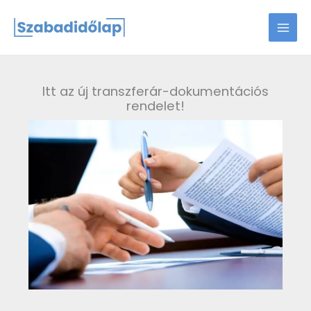
Skip
to
content
Itt az új transzferár-dokumentációs
rendelet!