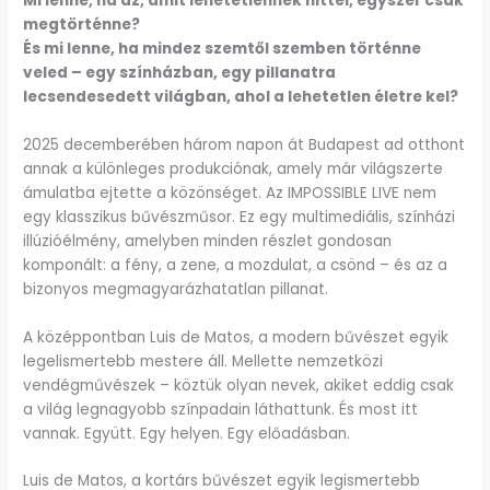
Mi lenne, ha az, amit lehetetlennek hittél, egyszer csak
megtörténne?
És mi lenne, ha mindez szemtől szemben történne
veled – egy színházban, egy pillanatra
lecsendesedett világban, ahol a lehetetlen életre kel?
2025 decemberében három napon át Budapest ad otthont
annak a különleges produkciónak, amely már világszerte
ámulatba ejtette a közönséget. Az IMPOSSIBLE LIVE nem
egy klasszikus bűvészműsor. Ez egy multimediális, színházi
illúzióélmény, amelyben minden részlet gondosan
komponált: a fény, a zene, a mozdulat, a csönd – és az a
bizonyos megmagyarázhatatlan pillanat.
A középpontban Luis de Matos, a modern bűvészet egyik
legelismertebb mestere áll. Mellette nemzetközi
vendégművészek – köztük olyan nevek, akiket eddig csak
a világ legnagyobb színpadain láthattunk. És most itt
vannak. Együtt. Egy helyen. Egy előadásban.
Luis de Matos, a kortárs bűvészet egyik legismertebb