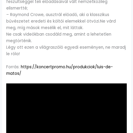
feszültséggel teli előadásaival vált nemzetközileg
elismertté;
– Raymond Crowe, ausztrál előadó, aki a klasszikus
bűvészetet eredeti és költői elemekkel ötvözi.Ne várd
meg, míg mások mesélik el, mit láttak.
Ne csak videókban csodáld meg, amint a lehetetlen
megtörténik.
Légy ott ezen a világraszóló egyedi eseményen, ne maradj
le róla!
Forrás:
https://koncertpromo.hu/produkciok/luis-de-
matos/