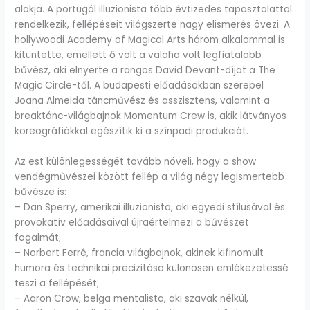
alakja. A portugál illuzionista több évtizedes tapasztalattal
rendelkezik, fellépéseit világszerte nagy elismerés övezi. A
hollywoodi Academy of Magical Arts három alkalommal is
kitüntette, emellett ő volt a valaha volt legfiatalabb
bűvész, aki elnyerte a rangos David Devant-díjat a The
Magic Circle-től. A budapesti előadásokban szerepel
Joana Almeida táncművész és asszisztens, valamint a
breaktánc-világbajnok Momentum Crew is, akik látványos
koreográfiákkal egészítik ki a színpadi produkciót.
Az est különlegességét tovább növeli, hogy a show
vendégművészei között fellép a világ négy legismertebb
bűvésze is:
– Dan Sperry, amerikai illuzionista, aki egyedi stílusával és
provokatív előadásaival újraértelmezi a bűvészet
fogalmát;
– Norbert Ferré, francia világbajnok, akinek kifinomult
humora és technikai precizitása különösen emlékezetessé
teszi a fellépését;
– Aaron Crow, belga mentalista, aki szavak nélkül,