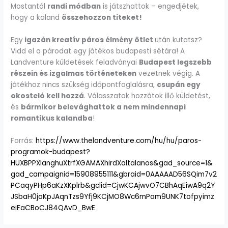
Mostantól
randi módban
is játszhattok – engedjétek,
hogy a kaland
összehozzon titeket!
Egy
igazán kreatív páros élmény ötlet
után kutatsz?
Vidd el a párodat egy játékos budapesti sétára! A
Landventure küldetések feladványai
Budapest legszebb
részein és izgalmas történeteken
vezetnek végig. A
játékhoz nincs szükség időpontfoglalásra,
csupán egy
okosteló kell hozzá
. Válasszatok hozzátok illő küldetést,
és
bármikor belevághattok a nem mindennapi
romantikus kalandba
!
Forrás:
https://www.thelandventure.com/hu/hu/paros-
programok-budapest?
HUXBPPXlanghuXtrfXGAMAXhirdXaltalanos&gad_source=1&
gad_campaignid=15908955111&gbraid=0AAAAAD56SQim7v2
PCaqyPHp6aKzXKplrb&gclid=CjwKCAjwvO7CBhAqEiwA9q2Y
JSbaH0joKpJAqnTzs9Yfj9KCjMO8Wc6mPam9UNK7tofpyimz
eiFaCBoCJ84QAvD_BwE