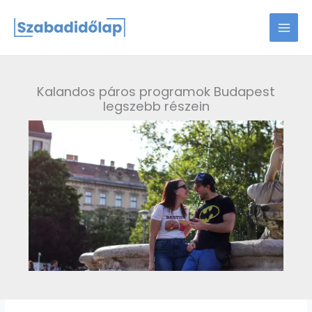
Skip
to
content
Kalandos páros programok Budapest
legszebb részein