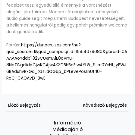
fedélzet teszi egyedülálló élménnyé a városnézést
elegáns járatainkon. Modern sétahajónkon többnyelvű
audio guide segít megismerni Budapest nevezetességeit,
a kellemes hangulatról pedig egy pohár prémium welcome
drink gondoskodik.
Forrás:
https://dunacruises.com/hu?
gad_source=1&gad_campaignid=15914079080&gbraid=0A
AAAAoYddp1i32SCURmA1E8oVrru-
8NoZ&gclid=CjwKCAjw4K3DBhBqEiwAYtG_9Jm0YcH1_yEWJ
6BAduhvRxGa_tGsLdOG6p_bPLevePosIinUtrl0-
RoC_CAQAvD_BwE
←
Előző Bejegyzés
Következő Bejegyzés
→
Információ
Médiaajánló