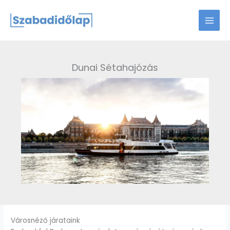
Skip
to
content
Dunai Sétahajózás
Városnéző járataink