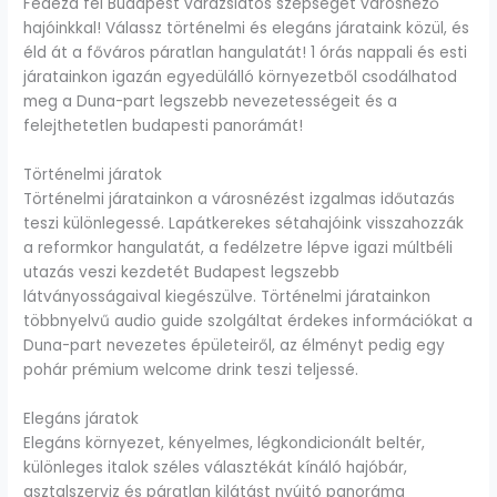
Fedezd fel Budapest varázslatos szépségét városnéző
hajóinkkal! Válassz történelmi és elegáns járataink közül, és
éld át a főváros páratlan hangulatát! 1 órás nappali és esti
járatainkon igazán egyedülálló környezetből csodálhatod
meg a Duna-part legszebb nevezetességeit és a
felejthetetlen budapesti panorámát!
Történelmi járatok
Történelmi járatainkon a városnézést izgalmas időutazás
teszi különlegessé. Lapátkerekes sétahajóink visszahozzák
a reformkor hangulatát, a fedélzetre lépve igazi múltbéli
utazás veszi kezdetét Budapest legszebb
látványosságaival kiegészülve. Történelmi járatainkon
többnyelvű audio guide szolgáltat érdekes információkat a
Duna-part nevezetes épületeiről, az élményt pedig egy
pohár prémium welcome drink teszi teljessé.
Elegáns járatok
Elegáns környezet, kényelmes, légkondicionált beltér,
különleges italok széles választékát kínáló hajóbár,
asztalszerviz és páratlan kilátást nyújtó panoráma