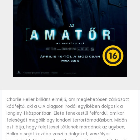
Charlie Heller briliáns elméjű, ám meglehetősen zárkózott
kódfejtő, aki a CIA alagsori irodái egyikében dolgozik a
langley-i központban. Élete fenekestül felfordul, amikor
feleségét megölik egy londoni terrortámadásban. Midőn
azt látja, hogy felettesei tétlenek maradnak az ügyben,
Heller a saját kezébe veszi a dolgokat; veszélyes