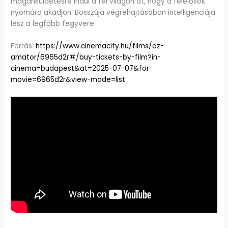
magánküldetésre indul a fél világon át, hogy a felelősök
nyomára akadjon. Bosszúja végrehajtásában intelligenciája
lesz a legfőbb fegyvere.
Forrás:
https://www.cinemacity.hu/films/az-
amator/6965d2r#/buy-tickets-by-film?in-
cinema=budapest&at=2025-07-07&for-
movie=6965d2r&view-mode=list