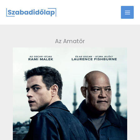
Skip
to
content
Az Amatőr