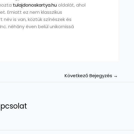
ehozta
tulajdonoskartya.hu
oldalát, ahol
et. Emiatt ez nem klasszikus
 név is van, köztük színészek és
Inc. néhány éven belül unikornissá
Következő Bejegyzés
→
pcsolat