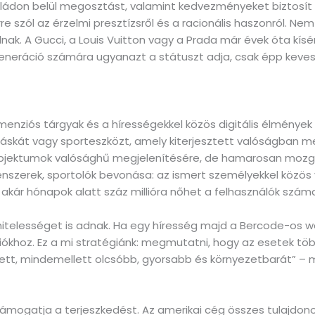
ádon belül megosztást, valamint kedvezményeket biztosít kis
re szól az érzelmi presztízsről és a racionális haszonról. Ne
nak. A Gucci, a Louis Vuitton vagy a Prada már évek óta kísérl
al generáció számára ugyanazt a státuszt adja, csak épp keves
nziós tárgyak és a hírességekkel közös digitális élmények vi
táskát vagy sporteszközt, amely kiterjesztett valóságban me
bjektumok valósághű megjelenítésére, de hamarosan mozgó e
szerek, sportolók bevonása: az ismert személyekkel közös 
t, akár hónapok alatt száz millióra nőhet a felhasználók szám
itelességet is adnak. Ha egy híresség majd a Bercode-os w
lliókhoz. Ez a mi stratégiánk: megmutatni, hogy az esetek t
tt, mindemellett olcsóbb, gyorsabb és környezetbarát” – m
s támogatja a terjeszkedést. Az amerikai cég összes tulajdon