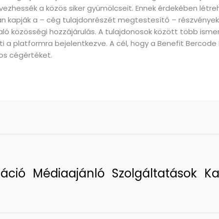
vezhessék a közös siker gyümölcseit. Ennek érdekében létr
an kapják a – cég tulajdonrészét megtestesítő – részvények
ó közösségi hozzájárulás. A tulajdonosok között több ismert
i a platformra bejelentkezve. A cél, hogy a Benefit Bercode 
áros cégértéket.
áció
Médiaajánló
Szolgáltatások
Ka