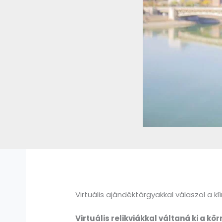
Virtuális ajándéktárgyakkal válaszol a
Virtuális relikviákkal váltaná ki a 