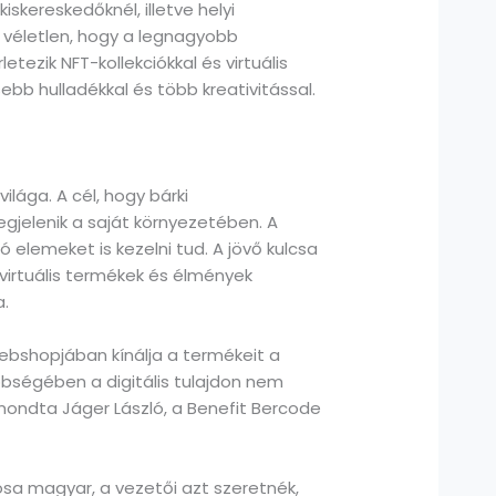
kereskedőknél, illetve helyi
m véletlen, hogy a legnagyobb
etezik NFT-kollekciókkal és virtuális
ebb hulladékkal és több kreativitással.
lága. A cél, hogy bárki
gjelenik a saját környezetében. A
lemeket is kezelni tud. A jövő kulcsa
virtuális termékek és élmények
a.
ebshopjában kínálja a termékeit a
öbbségében a digitális tulajdon nem
ondta Jáger László, a Benefit Bercode
osa magyar, a vezetői azt szeretnék,