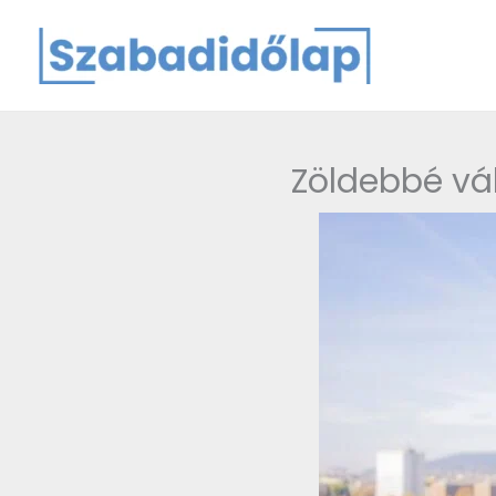
Skip
to
content
Zöldebbé vál