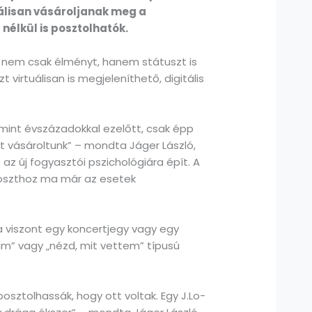
tálisan vásároljanak meg a
 nélkül is posztolhatók.
r nem csak élményt, hanem státuszt is
zt virtuálisan is megjeleníthető, digitális
mint évszázadokkal ezelőtt, csak épp
 mit vásároltunk” – mondta Jáger László,
az új fogyasztói pszichológiára épít. A
 poszthoz ma már az esetek
a viszont egy koncertjegy vagy egy
am” vagy „nézd, mit vettem” típusú
sztolhassák, hogy ott voltak. Egy J.Lo-