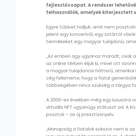
fejlesztőcsapat. A rendszer lehetőv
felhasználók, amelyek kiterjesztett v
Egyre többet halljuk: amit nem posztol
jelent egy koncertről, egy sztártól vásáro
termékeket egy magyar tulajdonú, amer
„Az emberi agy ugyanaz maradt, csak a
az online térben éljük ki, mivel ott azon
a magyar tulajdonosi hátterű, amerikai 
cég felismerte, hogy a fiatal generáci
többségében nincs szükség a tárgya fizi
A 2000-es években még egy luxusóra vag
virtuális NFT ugyanúgy státuszt ad. A 
posztok – az új presztízsnyelv.
„Manapság a fiatalok sokszor nem is az