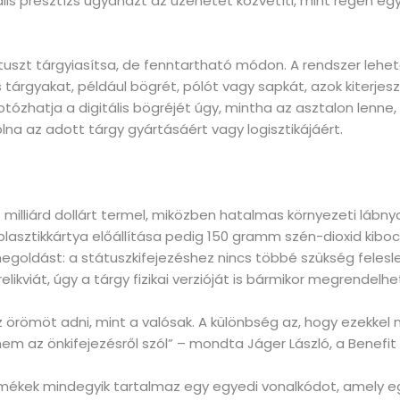
lis presztízs ugyanazt az üzenetet közvetíti, mint régen eg
tátuszt tárgyiasítsa, de fenntartható módon. A rendszer lehet
tárgyakat, például bögrét, pólót vagy sapkát, azok kiterjes
fotózhatja a digitális bögréjét úgy, mintha az asztalon lenne
lna az adott tárgy gyártásáért vagy logisztikájáért.
milliárd dollárt termel, miközben hatalmas környezeti láb
y plasztikkártya előállítása pedig 150 gramm szén-dioxid kibo
egoldást: a státuszkifejezéshez nincs többé szükség felesl
likviát, úgy a tárgy fizikai verzióját is bármikor megrendelhet
z örömöt adni, mint a valósak. A különbség az, hogy ezekkel
em az önkifejezésről szól” – mondta Jáger László, a Benefit
ékek mindegyik tartalmaz egy egyedi vonalkódot, amely egy