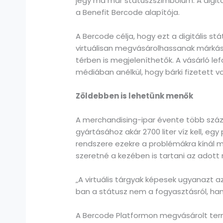
jegy ma már státuszszimbólum. A digitá
a Benefit Bercode alapítója.
A Bercode célja, hogy ezt a digitális s
virtuálisan megvásárolhassanak márkás 
térben is megjeleníthetők. A vásárló le
médiában anélkül, hogy bárki fizetett vo
Zöldebben is lehetünk menők
A merchandising-ipar évente több száz 
gyártásához akár 2700 liter víz kell, eg
rendszere ezekre a problémákra kínál m
szeretné a kezében is tartani az adott re
„A virtuális tárgyak képesek ugyanazt a
ban a státusz nem a fogyasztásról, han
A Bercode Platformon megvásárolt term