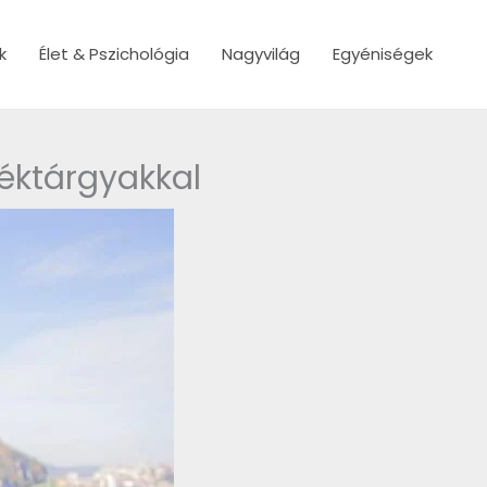
k
Élet & Pszichológia
Nagyvilág
Egyéniségek
déktárgyakkal