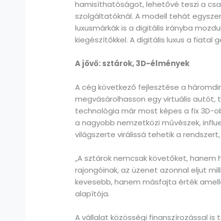
hamisíthatóságot, lehetővé teszi a csal
szolgáltatóknál. A modell tehát egyszer
luxusmárkák is a digitális irányba mozdul
kiegészítőkkel. A digitális luxus a fiat
A jövő: sztárok, 3D-élmények
A cég következő fejlesztése a háromdime
megvásárolhasson egy virtuális autót, 
technológia már most képes a fix 3D-o
a nagyobb nemzetközi művészek, influen
világszerte virálissá tehetik a rendszer
„A sztárok nemcsak követőket, hanem h
rajongóinak, az üzenet azonnal eljut mi
kevesebb, hanem másfajta érték amelle
alapítója.
A vállalat közösségi finanszírozással i