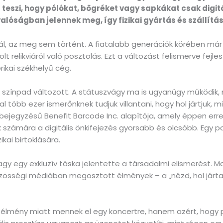
é teszi, hogy pólókat, bögréket vagy sapkákat csak digi
alóságban jelennek meg, így fizikai gyártás és szállítás
tál, az meg sem történt. A fiatalabb generációk körében má
lt relikviáról való posztolás. Ezt a változást felismerve fejles
ikai székhelyű cég.
 színpad változott. A státuszvágy ma is ugyanúgy működik, 
nal több ezer ismerőnknek tudjuk villantani, hogy hol jártjuk,
bejegyzésű Benefit Barcode Inc. alapítója, amely éppen erre 
ók számára a digitális önkifejezés gyorsabb és olcsóbb. Egy
kai birtoklására.
y egy exkluzív táska jelentette a társadalmi elismerést. M
közösségi médiában megosztott élmények – a „nézd, hol járt
 élmény miatt mennek el egy koncertre, hanem azért, hogy po