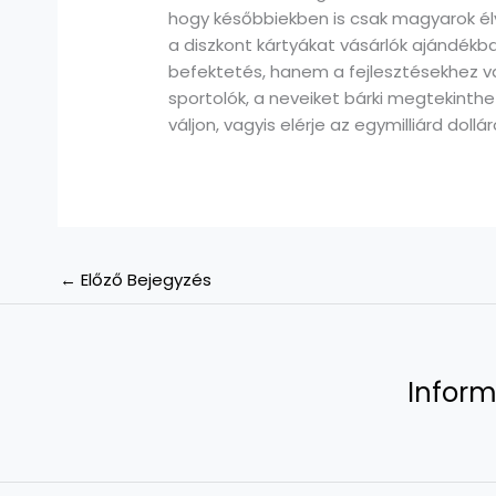
hogy későbbiekben is csak magyarok él
a diszkont kártyákat vásárlók ajándékb
befektetés, hanem a fejlesztésekhez val
sportolók, a neveiket bárki megtekinthet
váljon, vagyis elérje az egymilliárd doll
←
Előző Bejegyzés
Inform