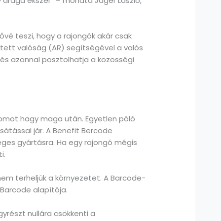
y drága ékszer” – mondta Jáger László,
ővé teszi, hogy a rajongók akár csak
ztett valóság (AR) segítségével a valós
, és azonnal posztolhatja a közösségi
nyomot hagy maga után. Egyetlen póló
csátással jár. A Benefit Bercode
eges gyártásra. Ha egy rajongó mégis
i.
 nem terheljük a környezetet. A Barcode-
 Barcode alapítója.
részt nullára csökkenti a