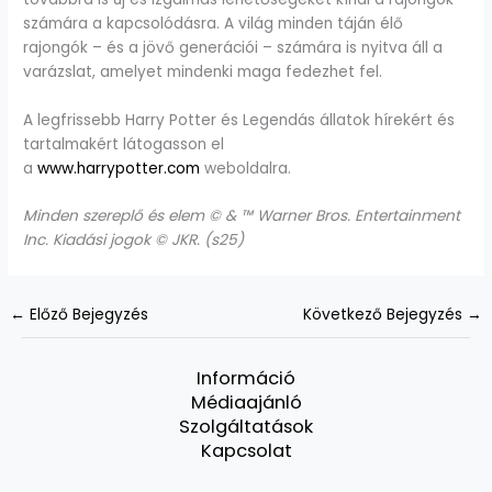
számára a kapcsolódásra. A világ minden táján élő
rajongók – és a jövő generációi – számára is nyitva áll a
varázslat, amelyet mindenki maga fedezhet fel.
A legfrissebb Harry Potter és Legendás állatok hírekért és
tartalmakért látogasson el
a
www.harrypotter.com
weboldalra.
Minden szereplő és elem © & ™ Warner Bros. Entertainment
Inc. Kiadási jogok © JKR. (s25)
←
Előző Bejegyzés
Következő Bejegyzés
→
Információ
Médiaajánló
Szolgáltatások
Kapcsolat