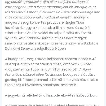
egyedülálló produkciót újra elhozhatjuk a budapesti
közönségnek. Bár a filmet mindannyian jól ismerjük, a 90
fős Budafoki Dohnányi Zenekar élő közreműködése egészen
más dimenzióba emeli majd az élményt”
– mondja a
magyarországi koncertek producere. Engler Tibor
hozzáteszi, hogy a koncertek a film, a zene és az élő
szimfonikus előadás valódi és teljes értékű ötvözetét
nyújtják. Az előadások során a teljes filmet magyar
szinkronnal vetítik, miközben a zenét a nagy hírű Budafoki
Dohnányi Zenekar szolgáltatja élőben.
A budapesti
Harry Potter
filmkoncert-sorozat annak a 48
országot érintő sorozatnak a része, amelyet 2016 óta
világszerte már több mint 3 millió néző látott. A
Harry
Potter és a bölcsek köve filmkoncert
budapesti előadása
gazdag kísérőprogrammal is készül, amelynek részleteit a
szervezők a következő napokban ismertetik.
A jegyek már elérhetők a Funcode elővételi hálózatában.
A
Harry Potter és a bölcsek köve
című filmben Harry Potter