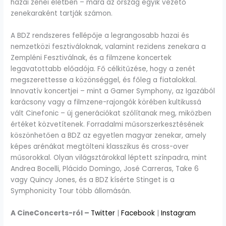
hazai zenei életben – mára az ország egyik vezető
zenekaraként tartják számon.
A BDZ rendszeres fellépője a legrangosabb hazai és
nemzetközi fesztiváloknak, valamint rezidens zenekara a
Zempléni Fesztiválnak, és a filmzene koncertek
legavatottabb előadója. Fő célkitűzése, hogy a zenét
megszerettesse a közönséggel, és főleg a fiatalokkal.
Innovatív koncertjei – mint a Gamer Symphony, az Igazából
karácsony vagy a filmzene-rajongók körében kultikussá
vált Cinefonic – új generációkat szólítanak meg, miközben
értéket közvetítenek. Forradalmi műsorszerkesztésének
köszönhetően a BDZ az egyetlen magyar zenekar, amely
képes arénákat megtölteni klasszikus és cross-over
műsorokkal. Olyan világsztárokkal léptett színpadra, mint
Andrea Bocelli, Plácido Domingo, José Carreras, Take 6
vagy Quincy Jones, és a BDZ kísérte Stinget is a
Symphonicity Tour több állomásán.
A CineConcerts-ról –
Twitter
|
Facebook
|
Instagram