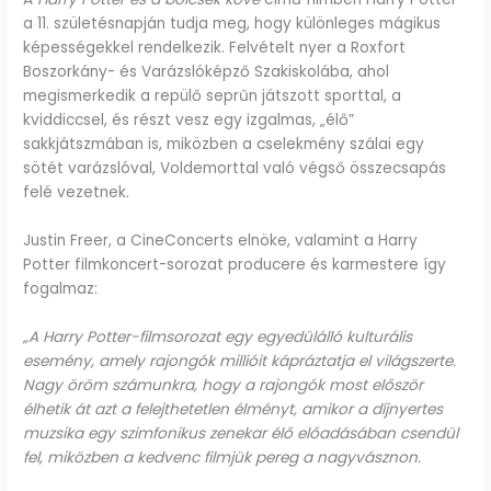
a 11. születésnapján tudja meg, hogy különleges mágikus
képességekkel rendelkezik. Felvételt nyer a Roxfort
Boszorkány- és Varázslóképző Szakiskolába, ahol
megismerkedik a repülő seprűn játszott sporttal, a
kviddiccsel, és részt vesz egy izgalmas, „élő”
sakkjátszmában is, miközben a cselekmény szálai egy
sötét varázslóval, Voldemorttal való végső összecsapás
felé vezetnek.
Justin Freer, a CineConcerts elnöke, valamint a Harry
Potter filmkoncert-sorozat producere és karmestere így
fogalmaz:
„A Harry Potter-filmsorozat egy egyedülálló kulturális
esemény, amely rajongók millióit kápráztatja el világszerte.
Nagy öröm számunkra, hogy a rajongók most először
élhetik át azt a felejthetetlen élményt, amikor a díjnyertes
muzsika egy szimfonikus zenekar élő előadásában csendül
fel, miközben a kedvenc filmjük pereg a nagyvásznon.