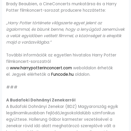
Brady Beaubien, a CineConcerts munkatársa és a Harry
Potter filmkoncert-sorozat producere hozzátette:
„Harry Potter története világszerte egyet jelent az
izgalommal, és bízunk benne, hogy a lenyűgöző zeneművek
a velük egyidőben vetített filmmel, a közönséget is elrepítik
majd a varázsvilágba.”
További információk az egyetlen hivatalos Harry Potter
filmkoncert-sorozatról
a
www.harrypotterinconcert.com
weboldalon érhetők
el. Jegyek elérhetők a
Funcode.hu
oldalon.
###
A Budafoki Dohnányi Zenekarról
A Budafoki Dohnányi Zenekar (BDZ) Magyarország egyik
legdinamikusabban fejlődő,legsokoldalúbb szimfonikus
együttese. Hollerung Gábor karmester vezetésével a
zenekar rövid idő alatt meghatározó szereplővé vált a