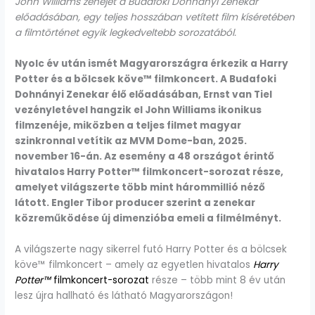
John Williams zenéjét a Budafoki Dohnányi Zenekar
előadásában, egy teljes hosszában vetített film kíséretében
a filmtörténet egyik legkedveltebb sorozatából.
Nyolc év után ismét Magyarországra érkezik a Harry
Potter és a bölcsek köve™ filmkoncert. A Budafoki
Dohnányi Zenekar élő előadásában, Ernst van Tiel
vezényletével hangzik el John Williams ikonikus
filmzenéje, miközben a teljes filmet magyar
szinkronnal vetítik az MVM Dome-ban, 2025.
november 16-án. Az esemény a 48 országot érintő
hivatalos Harry Potter™ filmkoncert-sorozat része,
amelyet világszerte több mint hárommillió néző
látott. Engler Tibor producer szerint a zenekar
közreműködése új dimenzióba emeli a filmélményt.
A világszerte nagy sikerrel futó Harry Potter és a bölcsek
köve™ filmkoncert – amely az egyetlen hivatalos
Harry
Potter™
filmkoncert-sorozat
része – több mint 8 év után
lesz újra hallható és látható Magyarországon!