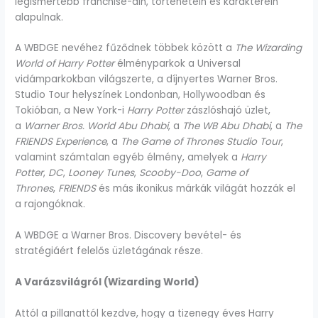
legismertebb franchise-ain, történetein és karakterein
alapulnak.
A WBDGE nevéhez fűződnek többek között a
The Wizarding
World of Harry Potter
élményparkok a Universal
vidámparkokban világszerte, a díjnyertes Warner Bros.
Studio Tour helyszínek Londonban, Hollywoodban és
Tokióban, a New York-i
Harry Potter
zászlóshajó üzlet,
a
Warner Bros. World Abu Dhabi
, a
The WB Abu Dhabi
, a
The
FRIENDS Experience
, a
The Game of Thrones Studio Tour
,
valamint számtalan egyéb élmény, amelyek a
Harry
Potter
,
DC
,
Looney Tunes
,
Scooby-Doo
,
Game of
Thrones
,
FRIENDS
és más ikonikus márkák világát hozzák el
a rajongóknak.
A WBDGE a Warner Bros. Discovery bevétel- és
stratégiáért felelős üzletágának része.
A Varázsvilágról (Wizarding World)
Attól a pillanattól kezdve, hogy a tizenegy éves Harry