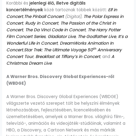
Korábbi és
jelenlegi élő, illetve digitális
koncertélményeik
közé tartoznak többek között:
Elf in
Concert
,
The Pinball Concert
(Digital),
The Polar Express in
Concert
,
Rudy in Concert
,
The Passion of the Christ in
Concert
,
The Da Vinci Code in Concert
,
The Harry Potter
Film Concert Series
,
Gladiator Live
,
The Godfather Live
,
It’s a
Wonderful Life in Concert
,
DreamWorks Animation In
th
Concert
,
Star Trek: The Ultimate Voyage 50
Anniversary
Concert Tour
,
Breakfast at Tiffany’s in Concert
,
and
A
Christmas Dream Live
.
A Warner Bros. Discovery Global Experiences-ről
(WBDGE)
A Warner Bros. Discovery Global Experiences (WBDGE)
világszerte vezető szerepet tölt be helyszíni élmények
létrehozásában, fejlesztésében, licencelésében és
üzemeltetésében, amelyek a Warner Bros. világhírű film-,
televízió-, animációs és videojáték-stúdióinak, valamint a
HBO, a Discovery, a Cartoon Network és más márkák