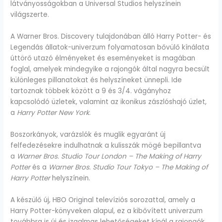
látványosságokban a Universal Studios helyszínein
világszerte.
A Warner Bros. Discovery tulajdonában álló Harry Potter- és
Legendás állatok-univerzum folyamatosan bővülő kínálata
úttörő utazó élményeket és eseményeket is magában
foglal, amelyek mindegyike a rajongók által nagyra becsült
különleges pillanatokat és helyszíneket ünnepli. Ide
tartoznak többek között a 9 és 3/4. vágányhoz
kapcsolódó üzletek, valamint az ikonikus zászlóshajó üzlet,
a
Harry Potter New York
.
Boszorkányok, varázslók és muglik egyaránt új
felfedezésekre indulhatnak a kulisszák mögé bepillantva
a
Warner Bros. Studio Tour London – The Making of Harry
Potter
és a
Warner Bros. Studio Tour Tokyo – The Making of
Harry Potter
helyszínein.
A készülő új, HBO Original televíziós sorozattal, amely a
Harry Potter-könyveken alapul, ez a kibővített univerzum
továbbra is új és izgalmas lehetőségeket kínál a rajongók