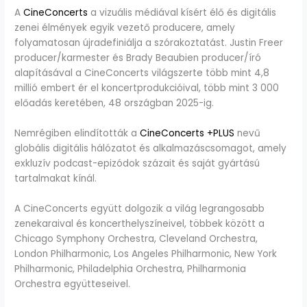
A
CineConcerts
a vizuális médiával kísért élő és digitális
zenei élmények egyik vezető producere, amely
folyamatosan újradefiniálja a szórakoztatást. Justin Freer
producer/karmester és Brady Beaubien producer/író
alapításával a CineConcerts világszerte több mint 4,8
millió embert ér el koncertprodukcióival, több mint 3 000
előadás keretében, 48 országban 2025-ig.
Nemrégiben elindították a
CineConcerts +PLUS
nevű
globális digitális hálózatot és alkalmazáscsomagot, amely
exkluzív podcast-epizódok százait és saját gyártású
tartalmakat kínál.
A CineConcerts együtt dolgozik a világ legrangosabb
zenekaraival és koncerthelyszíneivel, többek között a
Chicago Symphony Orchestra, Cleveland Orchestra,
London Philharmonic, Los Angeles Philharmonic, New York
Philharmonic, Philadelphia Orchestra, Philharmonia
Orchestra együtteseivel.