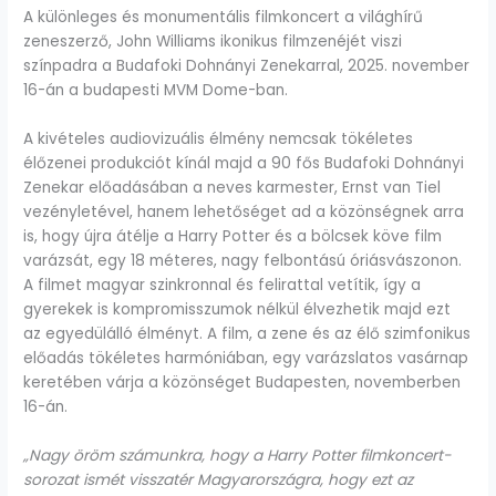
A különleges és monumentális filmkoncert a világhírű
zeneszerző, John Williams ikonikus filmzenéjét viszi
színpadra a Budafoki Dohnányi Zenekarral, 2025. november
16-án a budapesti MVM Dome-ban.
A kivételes audiovizuális élmény nemcsak tökéletes
élőzenei produkciót kínál majd a 90 fős Budafoki Dohnányi
Zenekar előadásában a neves karmester, Ernst van Tiel
vezényletével, hanem lehetőséget ad a közönségnek arra
is, hogy újra átélje a Harry Potter és a bölcsek köve film
varázsát, egy 18 méteres, nagy felbontású óriásvászonon.
A filmet magyar szinkronnal és felirattal vetítik, így a
gyerekek is kompromisszumok nélkül élvezhetik majd ezt
az egyedülálló élményt. A film, a zene és az élő szimfonikus
előadás tökéletes harmóniában, egy varázslatos vasárnap
keretében várja a közönséget Budapesten, novemberben
16-án.
„Nagy öröm számunkra, hogy a Harry Potter filmkoncert-
sorozat ismét visszatér Magyarországra, hogy ezt az