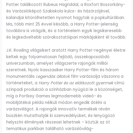
Potter találkozott Rubeus Hagriddal, a Roxfort Boszorkány-
és Varázslóképző Szakiskola kulcs- és házőrzőjével,
kalandjai kitörölhetetlen nyomot hagytak a popkultúrában.
Ma, több mint 25 évvel később, a Harry Potter-jelenség
továbbra is virágzik, és a történelem egyik legsikeresebb
és legkedveltebb szórakoztatóipari márkájaként él tovább.
J.K. Rowling világsikert aratott Harry Potter-regényei életre
keltek egy folyamatosan fejlődő, összekapcsolódó
univerzumban, amelyet világszerte rajongók milliói
szeretnek. Nyolc kasszasiker Harry Potter-film és három
monumentális
Legendás állatok
film varázsolja vászonra a
történeteket, a
Harry Potter és az elátkozott gyermek
című
színpadi produkció a színházban nyűgözi le a közönséget,
míg a Portkey Games legmodernebb videó- és
mobiljátékai példa nélküli módon engedik átélni a
varázsvilágot. A rajongók innovatív termékek révén
büszkén mutathatják ki szenvedélyüket, és lenyűgöző
helyszíni élmények részesei lehetnek – köztük az öt
tematikus parkban található varázslóvilág-