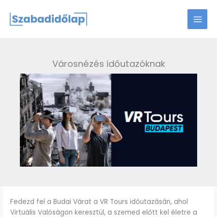
Skip
to
content
Városnézés időutazóknak
Fedezd fel a Budai Várat a VR Tours időutazásán, ahol
Virtuális Valóságon keresztül, a szemed előtt kel életre a