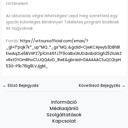
történelem.
Az időutazás végre lehetséges! Lepd meg szeretteid egy
igazán különleges élménnyel! Tökéletes program kicsiknek
és nagyoknak.
Forrás:
https://vrtoursofficial.com/xmas/?
_gl=1*pcjk7k*_up*MQ..*_gs*MQ..&gclid=CjwKCAjwyb3DBhBl
EiwAqZLe5BVXPZ7p1On46fJ7F9caIbx1AUDdxsbdOigh25ZiUskZ
vRxt0YOmRhoCUJQQAvD_BwE&gbraid=0AAAAACtuQO2rpH
53G-P1b76lg8LVJjgM_
←
Előző Bejegyzés
Következő Bejegyzés
→
Információ
Médiaajánló
Szolgáltatások
Kapcsolat