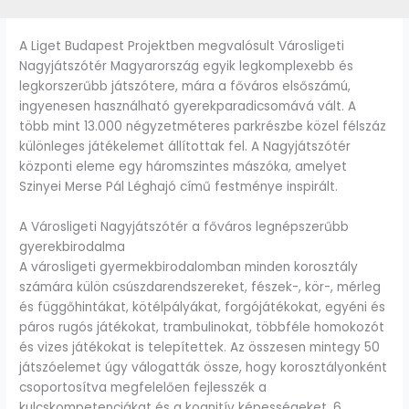
A Liget Budapest Projektben megvalósult Városligeti
Nagyjátszótér Magyarország egyik legkomplexebb és
legkorszerűbb játszótere, mára a főváros elsőszámú,
ingyenesen használható gyerekparadicsomává vált. A
több mint 13.000 négyzetméteres parkrészbe közel félszáz
különleges játékelemet állítottak fel. A Nagyjátszótér
központi eleme egy háromszintes mászóka, amelyet
Szinyei Merse Pál Léghajó című festménye inspirált.
A Városligeti Nagyjátszótér a főváros legnépszerűbb
gyerekbirodalma
A városligeti gyermekbirodalomban minden korosztály
számára külön csúszdarendszereket, fészek-, kör-, mérleg
és függőhintákat, kötélpályákat, forgójátékokat, egyéni és
páros rugós játékokat, trambulinokat, többféle homokozót
és vizes játékokat is telepítettek. Az összesen mintegy 50
játszóelemet úgy válogatták össze, hogy korosztályonként
csoportosítva megfelelően fejlesszék a
kulcskompetenciákat és a kognitív képességeket. 6