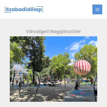
Skip
to
content
Városligeti Nagyjátszótér