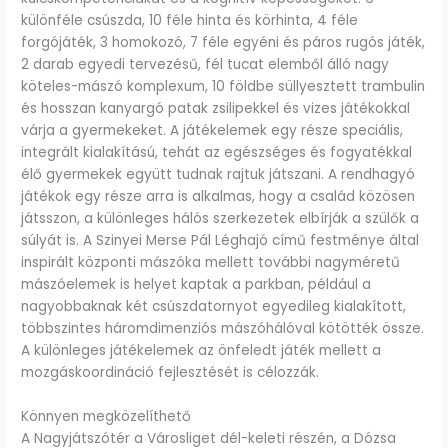
különféle csúszda, 10 féle hinta és körhinta, 4 féle
forgójáték, 3 homokozó, 7 féle egyéni és páros rugós játék,
2 darab egyedi tervezésű, fél tucat elemből álló nagy
köteles-mászó komplexum, 10 földbe süllyesztett trambulin
és hosszan kanyargó patak zsilipekkel és vizes játékokkal
várja a gyermekeket. A játékelemek egy része speciális,
integrált kialakítású, tehát az egészséges és fogyatékkal
élő gyermekek együtt tudnak rajtuk játszani. A rendhagyó
játékok egy része arra is alkalmas, hogy a család közösen
játsszon, a különleges hálós szerkezetek elbírják a szülők a
súlyát is. A Szinyei Merse Pál Léghajó című festménye által
inspirált központi mászóka mellett további nagyméretű
mászóelemek is helyet kaptak a parkban, például a
nagyobbaknak két csúszdatornyot egyedileg kialakított,
többszintes háromdimenziós mászóhálóval kötötték össze.
A különleges játékelemek az önfeledt játék mellett a
mozgáskoordináció fejlesztését is célozzák.
Könnyen megközelíthető
A Nagyjátszótér a Városliget dél-keleti részén, a Dózsa