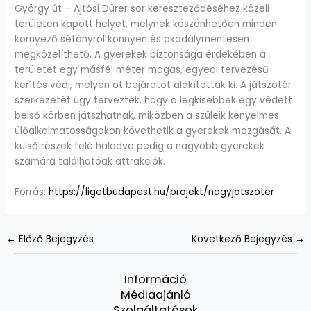
György út – Ajtósi Dürer sor kereszteződéséhez közeli
területen kapott helyet, melynek köszönhetően minden
környező sétányról könnyen és akadálymentesen
megközelíthető. A gyerekek biztonsága érdekében a
területet egy másfél méter magas, egyedi tervezésű
kerítés védi, melyen öt bejáratot alakítottak ki. A játszótér
szerkezetét úgy tervezték, hogy a legkisebbek egy védett
belső körben játszhatnak, miközben a szüleik kényelmes
ülőalkalmatosságokon követhetik a gyerekek mozgását. A
külső részek felé haladva pedig a nagyobb gyerekek
számára találhatóak attrakciók.
Forrás:
https://ligetbudapest.hu/projekt/nagyjatszoter
←
Előző Bejegyzés
Következő Bejegyzés
→
Információ
Médiaajánló
Szolgáltatások