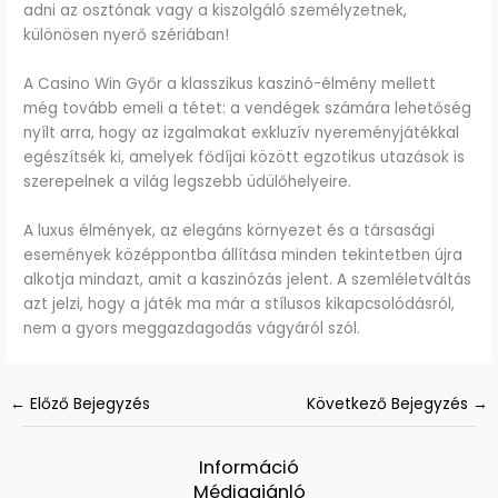
adni az osztónak vagy a kiszolgáló személyzetnek,
különösen nyerő szériában!
A Casino Win Győr a klasszikus kaszinó-élmény mellett
még tovább emeli a tétet: a vendégek számára lehetőség
nyílt arra, hogy az izgalmakat exkluzív nyereményjátékkal
egészítsék ki, amelyek fődíjai között egzotikus utazások is
szerepelnek a világ legszebb üdülőhelyeire.
A luxus élmények, az elegáns környezet és a társasági
események középpontba állítása minden tekintetben újra
alkotja mindazt, amit a kaszinózás jelent. A szemléletváltás
azt jelzi, hogy a játék ma már a stílusos kikapcsolódásról,
nem a gyors meggazdagodás vágyáról szól.
←
Előző Bejegyzés
Következő Bejegyzés
→
Információ
Médiaajánló