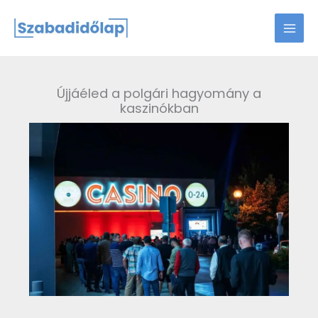
Skip
to
content
Újjáéled a polgári hagyomány a
kaszinókban