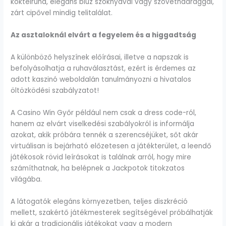
koktélruha, elegáns blúz szoknyával vagy szövetnadrággal,
zárt cipővel mindig telitalálat.
Az asztaloknál elvárt a fegyelem és a higgadtság
A különböző helyszínek előírásai, illetve a napszak is
befolyásolhatja a ruhaválasztást, ezért is érdemes az
adott kaszinó weboldalán tanulmányozni a hivatalos
öltözködési szabályzatot!
A Casino Win Győr például nem csak a dress code-ról,
hanem az elvárt viselkedési szabályokról is informálja
azokat, akik próbára tennék a szerencséjüket, sőt akár
virtuálisan is bejárható előzetesen a játékterület, a leendő
játékosok rövid leírásokat is találnak arról, hogy mire
számíthatnak, ha belépnek a Jackpotok titokzatos
világába.
A látogatók elegáns környezetben, teljes diszkréció
mellett, szakértő játékmesterek segítségével próbálhatják
ki akár a tradicionális játékokat vagy a modern