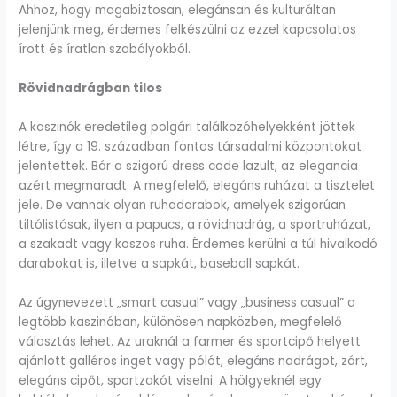
Ahhoz, hogy magabiztosan, elegánsan és kulturáltan
jelenjünk meg, érdemes felkészülni az ezzel kapcsolatos
írott és íratlan szabályokból.
Rövidnadrágban tilos
A kaszinók eredetileg polgári találkozóhelyekként jöttek
létre, így a 19. században fontos társadalmi központokat
jelentettek. Bár a szigorú dress code lazult, az elegancia
azért megmaradt. A megfelelő, elegáns ruházat a tisztelet
jele. De vannak olyan ruhadarabok, amelyek szigorúan
tiltólistásak, ilyen a papucs, a rövidnadrág, a sportruházat,
a szakadt vagy koszos ruha. Érdemes kerülni a túl hivalkodó
darabokat is, illetve a sapkát, baseball sapkát.
Az úgynevezett „smart casual” vagy „business casual” a
legtöbb kaszinóban, különösen napközben, megfelelő
választás lehet. Az uraknál a farmer és sportcipő helyett
ajánlott galléros inget vagy pólót, elegáns nadrágot, zárt,
elegáns cipőt, sportzakót viselni. A hölgyeknél egy