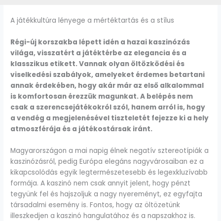
A játékkultúra lényege a mértéktartás és a stílus
Régi-új korszakba lépett idén a hazai kaszinózás
világa, visszatért a játéktérbe az elegancia és a
klasszikus etikett. Vannak olyan öltözködési és
viselkedési szabályok, amelyeket érdemes betartani
annak érdekében, hogy akár már az első alkalommal
is komfortosan érezzük magunkat. A belépés nem
csak a szerencsejátékokról szól, hanem arról is, hogy
a vendég a megjelenésével tiszteletét fejezze ki a hely
atmoszférája és a játékostársak iránt.
Magyarországon a mai napig élnek negatív sztereotípiák a
kaszinózásról, pedig Európa elegáns nagyvárosaiban ez a
kikapcsolódás egyik legtermészetesebb és legexkluzívabb
formája. A kaszinó nem csak annyit jelent, hogy pénzt
tegyünk fel és hajszoljuk a nagy nyereményt, ez egyfajta
társadalmi esemény is. Fontos, hogy az öltözetünk
illeszkedjen a kaszinó hangulatához és a napszakhoz is.