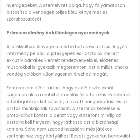
nyerőgépeket. A személyzet dolga, hogy folyamatosan
biztosítsa a vendégek teljes körű kényelmét és
szórakoztatását.
Prémium élmény és különleges nyeremények
A játékkultúra lényege a mértéktartás és a stílus. A győri
intézmény például a játékgépek és- asztalok mellett
exkluzív bárral és kiemelt rendezvényekkel, élőzenés
műsorokkal is igyekszik megteremteni azt a miliőt, ahol a
vendég valóban különlegesnek érezheti magát.
Fontos szem előtt tartani, hogy az élő asztaloknál
szigorúan tilos a mobiltelefonálás és a fotózás. Kerülni kell
a többi játékos kritizálását, a túlzott hangoskodást és az
osztók munkájának zavarását. A zsetonok kezelése is
protokollhoz kötött: a pénzt vagy a zsetont mindig az
asztalra kell helyezni, hogy láthassa azt a biztonsági
kamera. Soha nem szabad hozzáérni más játékos
zsetonjaihoz vagy kártyáihoz! Bevett gyakorlat borravalót