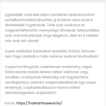
Egyedülálló szobraink teljes mértékben újrahasznosított
autóalkatrészekből készültek, új értelmet adva ezzel a
fémhulladék fogalmának. Több száz munkaóra és
megszámlálhatatlan mennyiségű fémdarab felhasználása
után örömmel jelentjük, hogy Megatron, Alien és a többiek
már csak rád várnak!
Gyere családdal, barátokkal nézelődni, fotózni, biztosan
nem fogsz csalódni a több méteres szobrok látványában!
Csoportos látogatás, születésnapi rendezvény, céges
tárlatvezetés esetén keress minket telefonon vagy
emailben. A helyszínen lehetőség van fogyasztásra,
vendéglátásra, valamint megismerkedhettek egy szuper
élménnyel, a baltadobálással is! Keress minket
elérhetőségeinken árajánlatért!
Forrás:
https://trashartmuseum.hu/