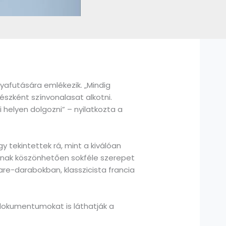
lyafutására emlékezik. „Mindig
szként színvonalasat alkotni.
helyen dolgozni” – nyilatkozta a
tekintettek rá, mint a kiválóan
kának köszönhetően sokféle szerepet
are-darabokban, klasszicista francia
 dokumentumokat is láthatják a