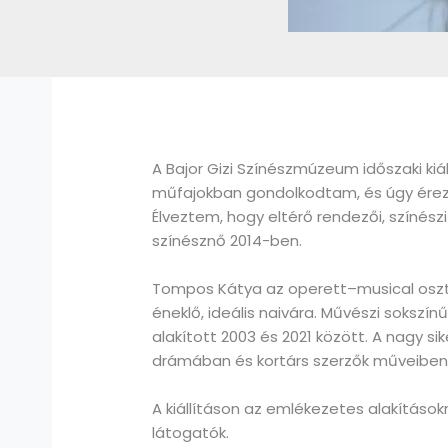
A Bajor Gizi Színészmúzeum időszaki kiá
műfajokban gondolkodtam, és úgy érezt
Élveztem, hogy eltérő rendezői, színés
színésznő 2014-ben.
Tompos Kátya az operett–musical osztá
éneklő, ideális naivára. Művészi soksz
alakított 2003 és 2021 között. A nagy s
drámában és kortárs szerzők műveiben i
A kiállításon az emlékezetes alakítások
látogatók.