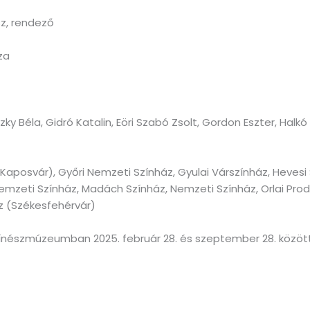
sz, rendező
za
y Béla, Gidró Katalin, Eöri Szabó Zsolt, Gordon Eszter, Halkó Ga
(Kaposvár), Győri Nemzeti Színház, Gyulai Várszínház, Heves
mzeti Színház, Madách Színház, Nemzeti Színház, Orlai Prod
z (Székesfehérvár)
Színészmúzeumban 2025. február 28. és szeptember 28. között