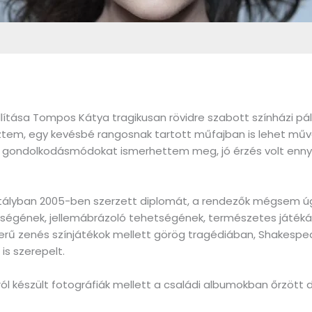
llítása Tompos Kátya tragikusan rövidre szabott színházi pá
em, egy kevésbé rangosnak tartott műfajban is lehet művé
zi gondolkodásmódokat ismerhettem meg, jó érzés volt ennyi 
lyban 2005-ben szerzett diplomát, a rendezők mégsem úgy 
ínűségének, jellemábrázoló tehetségének, természetes játé
ikerű zenés színjátékok mellett görög tragédiában, Shakespe
s szerepelt.
ról készült fotográfiák mellett a családi albumokban őrzött