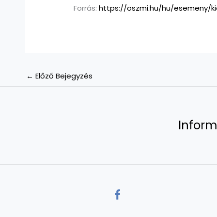
Forrás:
https://oszmi.hu/hu/esemeny/k
←
Előző Bejegyzés
Inform