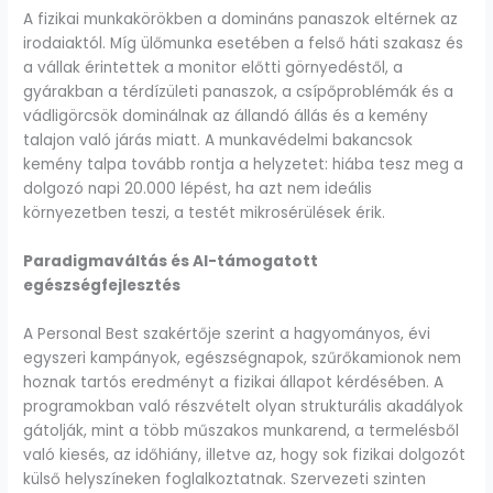
A fizikai munkakörökben a domináns panaszok eltérnek az
irodaiaktól. Míg ülőmunka esetében a felső háti szakasz és
a vállak érintettek a monitor előtti görnyedéstől, a
gyárakban a térdízületi panaszok, a csípőproblémák és a
vádligörcsök dominálnak az állandó állás és a kemény
talajon való járás miatt. A munkavédelmi bakancsok
kemény talpa tovább rontja a helyzetet: hiába tesz meg a
dolgozó napi 20.000 lépést, ha azt nem ideális
környezetben teszi, a testét mikrosérülések érik.
Paradigmaváltás és AI-támogatott
egészségfejlesztés
A Personal Best szakértője szerint a hagyományos, évi
egyszeri kampányok, egészségnapok, szűrőkamionok nem
hoznak tartós eredményt a fizikai állapot kérdésében. A
programokban való részvételt olyan strukturális akadályok
gátolják, mint a több műszakos munkarend, a termelésből
való kiesés, az időhiány, illetve az, hogy sok fizikai dolgozót
külső helyszíneken foglalkoztatnak. Szervezeti szinten