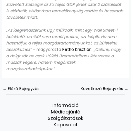
közvetett költségei az EU teljes GDP‑jének akár 2 százalékát
is elérhetik, elsősorban termelékenységvesztés és hosszabb
távollétek miatt.
„Az idegrendszerünk úgy működik, mint egy Wall Street-i
befektető: amiből nem remél profitot, azt leépíti. Ha nem
használjuk a teljes mozgástartományunkat, az ízületeink
beszűkülnek”
– magyarázta
Pethő Krisztián
. „
Célunk, hogy
a dolgozók ne csak »túlélő üzemmódban« létezzenek a
műszak végére, hanem megőrizzék
mozgásszabadságukat.”
←
Előző Bejegyzés
Következő Bejegyzés
→
Információ
Médiaajánló
Szolgáltatások
Kapcsolat