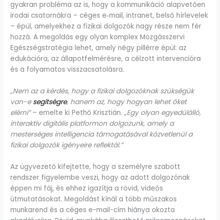
gyakran probléma az is, hogy a kommunikáció alapvetően
irodai csatornákra – céges e‑mail, intranet, belső hírlevelek
– épül, amelyekhez a fizikai dolgozók nagy része nem fér
hozzá. A megoldás egy olyan komplex Mozgásszervi
Egészségstratégia lehet, amely négy pillérre épül: az
edukációra, az állapotfelmérésre, a célzott intervencióra
és a folyamatos visszacsatolásra.
„Nem az a kérdés, hogy a fizikai dolgozóknak szükségük
van-e
segítségre
, hanem az, hogy hogyan lehet őket
elérni”
– emelte ki Pethő Krisztián.
„Egy olyan egyedülálló,
interaktív digitális platformon dolgozunk, amely a
mesterséges intelligencia támogatásával közvetlenül a
fizikai dolgozók igényeire reflektál.”
Az ügyvezető kifejtette, hogy a személyre szabott
rendszer figyelembe veszi, hogy az adott dolgozónak
éppen mi fáj, és ehhez igazítja a rövid, videós
útmutatásokat. Megoldást kínál a több műszakos
munkarend és a céges e-mail-cím hiánya okozta