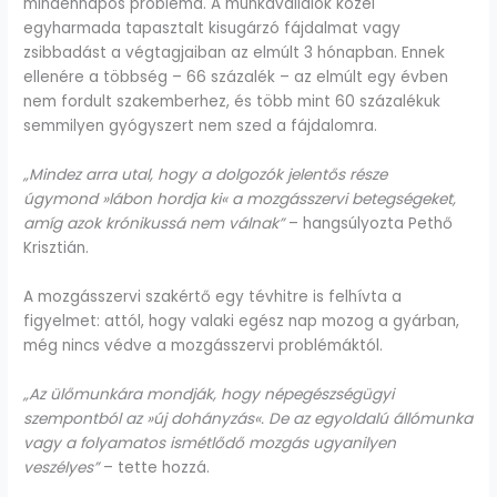
mindennapos probléma. A munkavállalók közel
egyharmada tapasztalt kisugárzó fájdalmat vagy
zsibbadást a végtagjaiban az elmúlt 3 hónapban. Ennek
ellenére a többség – 66 százalék – az elmúlt egy évben
nem fordult szakemberhez, és több mint 60 százalékuk
semmilyen gyógyszert nem szed a fájdalomra.
„Mindez arra utal, hogy a dolgozók jelentős része
úgymond »lábon hordja ki« a mozgásszervi betegségeket,
amíg azok krónikussá nem válnak”
– hangsúlyozta Pethő
Krisztián.
A mozgásszervi szakértő egy tévhitre is felhívta a
figyelmet: attól, hogy valaki egész nap mozog a gyárban,
még nincs védve a mozgásszervi problémáktól.
„Az ülőmunkára mondják, hogy népegészségügyi
szempontból az »új dohányzás«. De az egyoldalú állómunka
vagy a folyamatos ismétlődő mozgás ugyanilyen
veszélyes”
– tette hozzá.