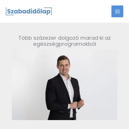
Skip
to
content
Több százezer dolgozó marad ki az
egészségprogramokból