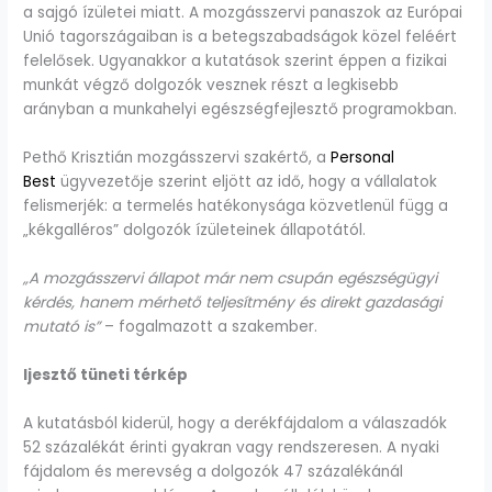
a sajgó ízületei miatt. A mozgásszervi panaszok az Európai
Unió tagországaiban is a betegszabadságok közel feléért
felelősek. Ugyanakkor a kutatások szerint éppen a fizikai
munkát végző dolgozók vesznek részt a legkisebb
arányban a munkahelyi egészségfejlesztő programokban.
Pethő Krisztián mozgásszervi szakértő, a
Personal
Best
ügyvezetője szerint eljött az idő, hogy a vállalatok
felismerjék: a termelés hatékonysága közvetlenül függ a
„kékgalléros” dolgozók ízületeinek állapotától.
„A mozgásszervi állapot már nem csupán egészségügyi
kérdés, hanem mérhető teljesítmény és direkt gazdasági
mutató is”
– fogalmazott a szakember.
Ijesztő tüneti térkép
A kutatásból kiderül, hogy a derékfájdalom a válaszadók
52 százalékát érinti gyakran vagy rendszeresen. A nyaki
fájdalom és merevség a dolgozók 47 százalékánál