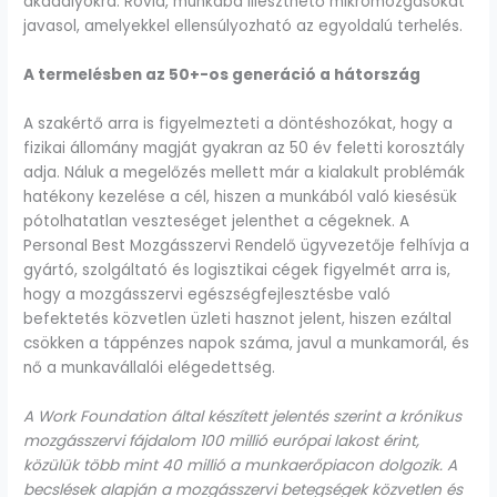
akadályokra. Rövid, munkába illeszthető mikromozgásokat
javasol, amelyekkel ellensúlyozható az egyoldalú terhelés.
A termelésben az 50+-os generáció a hátország
A szakértő arra is figyelmezteti a döntéshozókat, hogy a
fizikai állomány magját gyakran az 50 év feletti korosztály
adja. Náluk a megelőzés mellett már a kialakult problémák
hatékony kezelése a cél, hiszen a munkából való kiesésük
pótolhatatlan veszteséget jelenthet a cégeknek. A
Personal Best Mozgásszervi Rendelő ügyvezetője felhívja a
gyártó, szolgáltató és logisztikai cégek figyelmét arra is,
hogy a mozgásszervi egészségfejlesztésbe való
befektetés közvetlen üzleti hasznot jelent, hiszen ezáltal
csökken a táppénzes napok száma, javul a munkamorál, és
nő a munkavállalói elégedettség.
A Work Foundation által készített jelentés szerint a krónikus
mozgásszervi fájdalom 100 millió európai lakost érint,
közülük több mint 40 millió a munkaerőpiacon dolgozik. A
becslések alapján a mozgásszervi betegségek közvetlen és