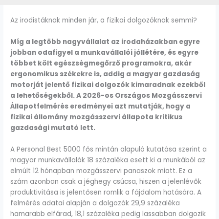
Az irodistáknak minden jár, a fizikai dolgozóknak semmi?
Míg a legtöbb nagyvállalat az irodaházakban egyre
jobban odafigyel a munkavállalói jóllétére, és egyre
többet költ egészségmegőrző programokra, akár
ergonomikus székekre is, addig a magyar gazdaság
motorját jelentő fizikai dolgozók kimaradnak ezekből
a lehetőségekből. A 2026-os Országos Mozgásszervi
Állapotfelmérés eredményei azt mutatják, hogy a
fizikai állomány mozgásszervi állapota kritikus
gazdasági mutató lett.
A Personal Best 5000 fős mintán alapuló kutatása szerint a
magyar munkavállalók 18 százaléka esett ki a munkából az
elmúlt 12 hónapban mozgásszervi panaszok miatt. Ez a
szám azonban csak a jéghegy csúcsa, hiszen a jelenlévők
produktivitása is jelentősen romlik a fájdalom hatására. A
felmérés adatai alapján a dolgozók 29,9 százaléka
hamarabb elfárad, 18,1 százaléka pedig lassabban dolgozik