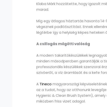
Klaba Márk hozzátette, hogy igazolt mé
marad.
Míg egy átlagos háztartás havonta 14-1
végeznek padlótisztítást. Ennek ellenér
légtérbe így a helyiség képes heteken á
A csillogás mögötti valóság
A modern takarítókészülékek legnagyo
minden másodpercben garantálják a tiszt
professzionális készülékek szenzorai 
szívóerőt, a víz áramlását és a kefe fo
A
Tineco
magyarországi képviseletének t
az a tudat, hogy az otthonunk levegőj
Hygienic & Clean Brush System), amely 
miközben friss vizet adagol.