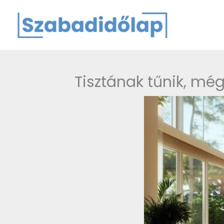
Skip
to
content
Tisztának tűnik, még