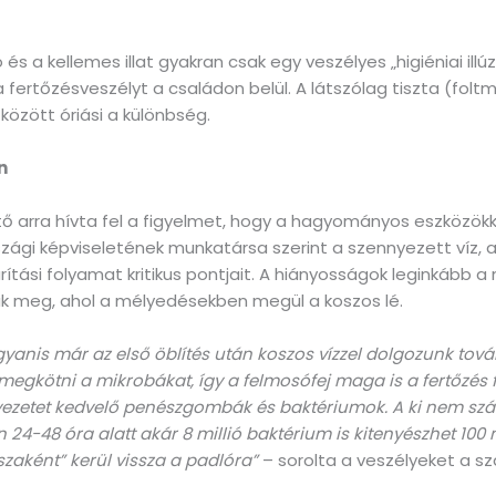
és a kellemes illat gyakran csak egy veszélyes „higiéniai illú
fertőzésveszélyt a családon belül. A látszólag tiszta (foltm
között óriási a különbség.
n
rtő arra hívta fel a figyelmet, hogy a hagyományos eszközö
zági képviseletének munkatársa szerint a szennyezett víz, a
rítási folyamat kritikus pontjait. A hiányosságok leginkább
nak meg, ahol a mélyedésekben megül a koszos lé.
nis már az első öblítés után koszos vízzel dolgozunk tová
kötni a mikrobákat, így a felmosófej maga is a fertőzés for
yezetet kedvelő penészgombák és baktériumok. A ki nem szár
 24-48 óra alatt akár 8 millió baktérium is kitenyészhet 10
zaként” kerül vissza a padlóra”
– sorolta a veszélyeket a sz