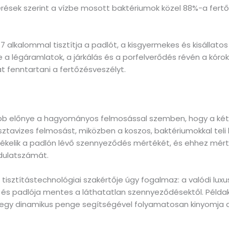
rések szerint a vízbe mosott baktériumok közel 88%-a fertőt
7 alkalommal tisztítja a padlót, a kisgyermekes és kisállat
e a légáramlatok, a járkálás és a porfelverődés révén a kór
t fenntartani a fertőzésveszélyt.
bb előnye a hagyományos felmosással szemben, hogy a két
avizes felmosást, miközben a koszos, baktériumokkal teli lé
érzékelik a padlón lévő szennyeződés mértékét, és ehhez mé
rdulatszámát.
isztítástechnológiai szakértője úgy fogalmaz: a valódi lux
e és padlója mentes a láthatatlan szennyeződésektől. Példa
egy dinamikus penge segítségével folyamatosan kinyomja a 