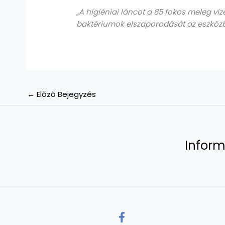
„A higiéniai láncot a 85 fokos meleg viz
baktériumok elszaporodását az eszköz
←
Előző Bejegyzés
Inform