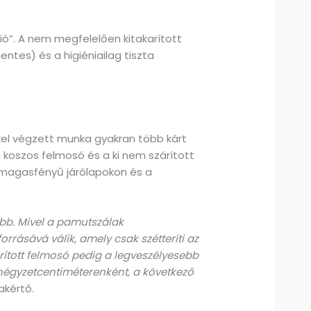
zió”. A nem megfelelően kitakarított
entes) és a higiéniailag tiszta
kkel végzett munka gyakran több kárt
 koszos felmosó és a ki nem szárított
 a magasfényű járólapokon és a
bb. Mivel a pamutszálak
rásává válik, amely csak szétteríti az
ított felmosó pedig a legveszélyesebb
0 négyzetcentiméterenként, a következő
akértő.