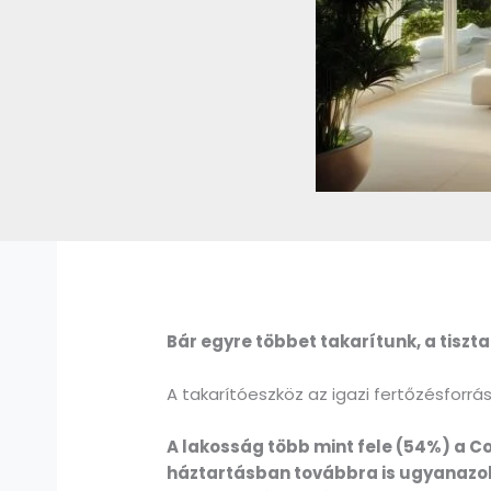
Bár egyre többet takarítunk, a tiszta
A takarítóeszköz az igazi fertőzésforrá
A lakosság több mint fele (54%) a Co
háztartásban továbbra is ugyanazok