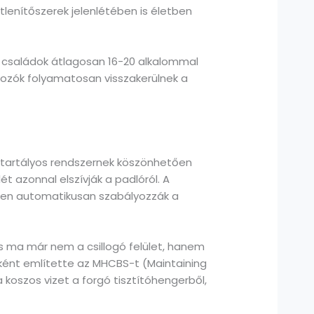
lenítőszerek jelenlétében is életben
os családok átlagosan 16-20 alkalommal
okozók folyamatosan visszakerülnek a
tartályos rendszernek köszönhetően
t azonnal elszívják a padlóról. A
rten automatikusan szabályozzák a
us ma már nem a csillogó felület, hanem
ként említette az MHCBS-t (Maintaining
koszos vizet a forgó tisztítóhengerből,