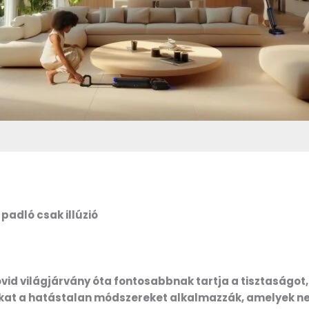
 padló csak illúzió
s
vid világjárvány óta fontosabbnak tartja a tisztaságot,
at a hatástalan módszereket alkalmazzák, amelyek ne