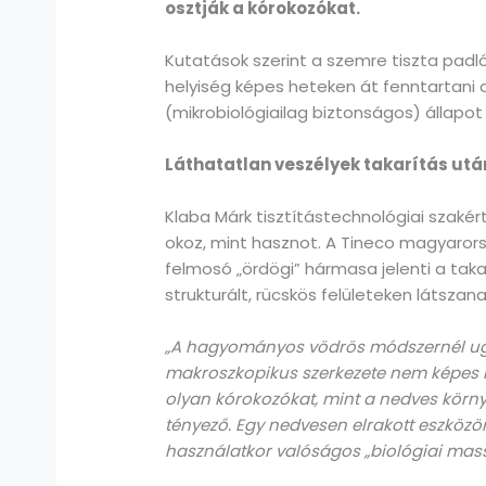
osztják a kórokozókat.
Kutatások szerint a szemre tiszta padló 
helyiség képes heteken át fenntartani a 
(mikrobiológiailag biztonságos) állapot 
Láthatatlan veszélyek takarítás utá
Klaba Márk tisztítástechnológiai szaké
okoz, mint hasznot. A Tineco magyarors
felmosó „ördögi” hármasa jelenti a taka
strukturált, rücskös felületeken látsza
„A hagyományos vödrös módszernél ugya
makroszkopikus szerkezete nem képes meg
olyan kórokozókat, mint a nedves körn
tényező. Egy nedvesen elrakott eszközön
használatkor valóságos „biológiai mass