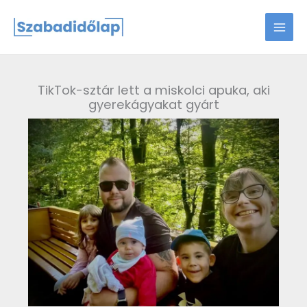
Skip
to
content
TikTok-sztár lett a miskolci apuka, aki
gyerekágyakat gyárt