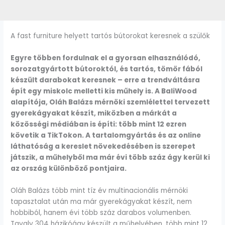
A fast furniture helyett tartós bútorokat keresnek a szülők
Egyre többen fordulnak el a gyorsan elhasználódó,
sorozatgyártott bútoroktól, és tartós, tömör fából
készült darabokat keresnek – erre a trendváltásra
épít egy miskolc melletti kis műhely is. A BaliWood
alapítója, Oláh Balázs mérnöki szemlélettel tervezett
gyerekágyakat készít, miközben a márkát a
közösségi médiában is építi: több mint 12 ezren
követik a TikTokon. A tartalomgyártás és az online
láthatóság a kereslet növekedésében is szerepet
játszik, a műhelyből ma már évi több száz ágy kerül ki
az ország különböző pontjaira.
Oláh Balázs több mint tíz év multinacionális mérnöki
tapasztalat után ma már gyerekágyakat készít, nem
hobbiból, hanem évi több száz darabos volumenben.
Tavaly 304 házikóágy készült a műhelyében, több mint 12