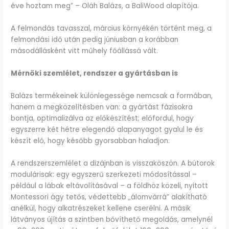
éve hoztam meg” – Oláh Balázs, a BaliWood alapítója.
A felmondás tavasszal, március környékén történt meg, a
felmondási idő után pedig júniusban a korábban
másodállásként vitt műhely főállássá vált.
Mérnöki szemlélet, rendszer a gyártásban is
Balázs termékeinek különlegessége nemcsak a formában,
hanem a megközelítésben van: a gyártást fázisokra
bontja, optimalizálva az előkészítést; előfordul, hogy
egyszerre két hétre elegendő alapanyagot gyalul le és
készít elő, hogy később gyorsabban haladjon.
A rendszerszemlélet a dizájnban is visszaköszön. A bútorok
modulárisak: egy egyszerű szerkezeti módosítással –
például a lábak eltávolításával – a földhöz közeli, nyitott
Montessori ágy tetős, védettebb „álomvárrá” alakítható
anélkül, hogy alkatrészeket kellene cserélni. A másik
látványos újítás a szintben bővíthető megoldás, amelynél