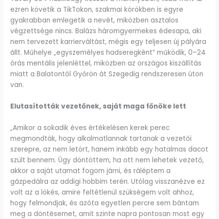
ezren követik a TikTokon, szakmai körökben is egyre
gyakrabban emlegetik a nevét, miközben asztalos
végzettsége nincs. Balázs háromgyermekes édesapa, aki
nem tervezett karrierváltást, mégis egy teljesen új pályára
állt. Műhelye „egyszemélyes hadseregként” működik, 0–24
órás mentális jelenléttel, miközben az országos kiszállítás
miatt a Balatontól Győrön át Szegedig rendszeresen úton
van.
Elutasították vezetőnek, saját maga főnöke lett
„Amikor a sokadik éves értékelésen kerek perec
megmondták, hogy alkalmatlannak tartanak a vezetői
szerepre, az nem letört, hanem inkább egy hatalmas dacot
szült bennem. Úgy döntöttem, ha ott nem lehetek vezető,
akkor a saját utamat fogom járni, és ráléptem a
gázpedálra az addigi hobbim terén. Utólag visszanézve ez
volt az a lökés, amire feltétlenül szükségem volt ahhoz,
hogy felmondjak, és azóta egyetlen percre sem bántam
meg a döntésemet, amit szinte napra pontosan most egy