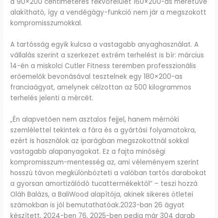
a 90×200 centiméteres fekvőfelület 160×200-as méretűvé
alakítható, így a vendégágy-funkció nem jár a megszokott
kompromisszumokkal.
A tartósság egyik kulcsa a vastagabb anyaghasználat. A
vállalás szerint a szerkezet extrém terhelést is bír: március
14-én a miskolci Cutler Fitness teremben professzionális
erőemelők bevonásával tesztelnek egy 180×200-as
franciaágyat, amelynek célzottan az 500 kilogrammos
terhelés jelenti a mércét.
„Én alapvetően nem asztalos fejjel, hanem mérnöki
szemlélettel tekintek a fára és a gyártási folyamatokra,
ezért is használok az iparágban megszokottnál sokkal
vastagabb alapanyagokat. Ez a fajta minőségi
kompromisszum-mentesség az, ami véleményem szerint
hosszú távon megkülönbözteti a valóban tartós darabokat
a gyorsan amortizálódó tucattermékektől” – teszi hozzá
Oláh Balázs, a BaliWood alapítója, akinek sikeres ötletei
számokban is jól bemutathatóak.2023-ban 26 ágyat
készített, 2024-ben 76, 2025-ben pedig már 304 darab