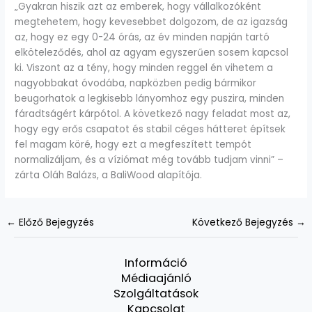
„Gyakran hiszik azt az emberek, hogy vállalkozóként
megtehetem, hogy kevesebbet dolgozom, de az igazság
az, hogy ez egy 0-24 órás, az év minden napján tartó
elköteleződés, ahol az agyam egyszerűen sosem kapcsol
ki. Viszont az a tény, hogy minden reggel én vihetem a
nagyobbakat óvodába, napközben pedig bármikor
beugorhatok a legkisebb lányomhoz egy puszira, minden
fáradtságért kárpótol. A következő nagy feladat most az,
hogy egy erős csapatot és stabil céges hátteret építsek
fel magam köré, hogy ezt a megfeszített tempót
normalizáljam, és a víziómat még tovább tudjam vinni” –
zárta Oláh Balázs, a BaliWood alapítója.
←
Előző Bejegyzés
Következő Bejegyzés
→
Információ
Médiaajánló
Szolgáltatások
Kapcsolat