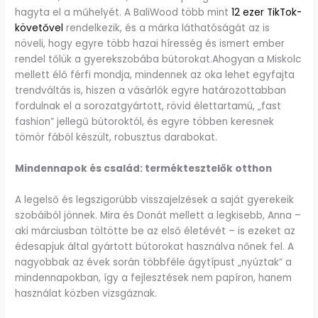
hagyta el a műhelyét. A BaliWood több mint
12 ezer TikTok-
követővel
rendelkezik, és a márka láthatóságát az is
növeli, hogy egyre több hazai híresség és ismert ember
rendel tőlük a gyerekszobába bútorokat.Ahogyan a Miskolc
mellett élő férfi mondja, mindennek az oka lehet egyfajta
trendváltás is, hiszen a vásárlók egyre határozottabban
fordulnak el a sorozatgyártott, rövid élettartamú, „fast
fashion” jellegű bútoroktól, és egyre többen keresnek
tömör fából készült, robusztus darabokat.
Mindennapok és család: terméktesztelők otthon
A legelső és legszigorúbb visszajelzések a saját gyerekeik
szobáiból jönnek. Mira és Donát mellett a legkisebb, Anna –
aki márciusban töltötte be az első életévét – is ezeket az
édesapjuk által gyártott bútorokat használva nőnek fel. A
nagyobbak az évek során többféle ágytípust „nyúztak” a
mindennapokban, így a fejlesztések nem papíron, hanem
használat közben vizsgáznak.