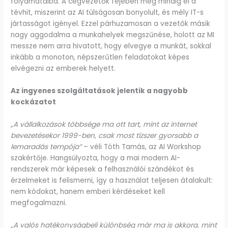
folyamataiba. A cégvezetők fejében még mindig él a
tévhit, miszerint az AI túlságosan bonyolult, és mély IT-s
jártasságot igényel. Ezzel párhuzamosan a vezetők másik
nagy aggodalma a munkahelyek megszűnése, holott az MI
messze nem arra hivatott, hogy elvegye a munkát, sokkal
inkább a monoton, népszerűtlen feladatokat képes
elvégezni az emberek helyett.
Az ingyenes szolgáltatások jelentik a nagyobb
kockázatot
„A vállalkozások többsége ma ott tart, mint az internet
bevezetésekor 1999-ben, csak most tízszer gyorsabb a
lemaradás tempója”
– véli Tóth Tamás, az AI Workshop
szakértője. Hangsúlyozta, hogy a mai modern AI-
rendszerek már képesek a felhasználói szándékot és
érzelmeket is felismerni, így a használat teljesen átalakult:
nem kódokat, hanem emberi kérdéseket kell
megfogalmazni.
„A valós hatékonyságbeli különbség már ma is akkora, mint