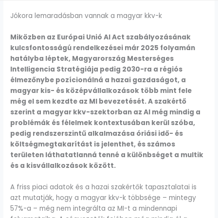
Jókora lemaradásban vannak a magyar kkv-k
Miközben az Európai Unió AI Act szabályozásának
kulcsfontosságú rendelkezései már 2025 folyamán
hatályba léptek, Magyarország Mesterséges
Intelligencia Stratégiája pedig 2030-ra a régiós
élmezőnybe pozícionálná a hazai gazdaságot, a
magyar kis- és középvállalkozások több mint fele
még el sem kezdte az MI bevezetését. A szakértő
szerint a magyar kkv-szektorban az AI még mindig a
problémák és félelmek kontextusában kerül szóba,
pedig rendszerszintű alkalmazása óriási idő- és
költségmegtakarítást is jelenthet, és számos
területen láthatatlanná tenné a különbséget a multik
és a kisvállalkozások között.
A friss piaci adatok és a hazai szakértők tapasztalatai is
azt mutatják, hogy a magyar kkv-k többsége – mintegy
57%-a – még nem integrálta az MI-t a mindennapi