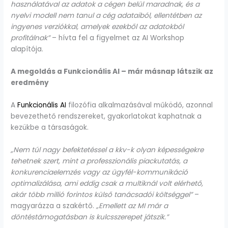
használatával az adatok a cégen belül maradnak, és a
nyelvi modell nem tanul a cég adataiból, ellentétben az
ingyenes verziókkal, amelyek ezekből az adatokból
profitálnak”
– hívta fel a figyelmet az AI Workshop
alapítója.
A megoldás a Funkcionális AI – már másnap látszik az
eredmény
A
Funkcionális AI
filozófia alkalmazásával működő, azonnal
bevezethető rendszereket, gyakorlatokat kaphatnak a
kezükbe a társaságok.
„Nem túl nagy befektetéssel a kkv-k olyan képességekre
tehetnek szert, mint a professzionális piackutatás, a
konkurenciaelemzés vagy az ügyfél-kommunikáció
optimalizálása, ami eddig csak a multiknál volt elérhető,
akár több millió forintos külső tanácsadói költséggel”
–
magyarázza a szakértő.
„Emellett az MI már a
döntéstámogatásban is kulcsszerepet játszik.”