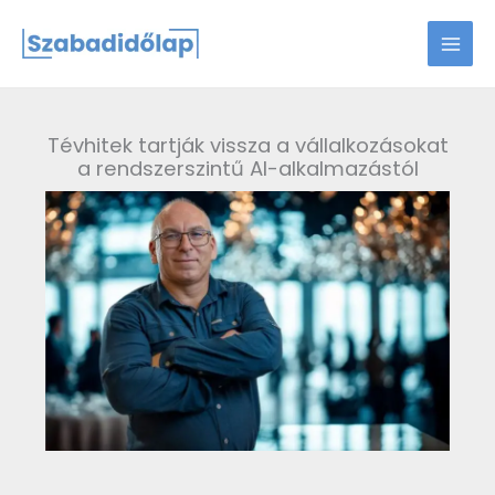
Skip
to
content
Tévhitek tartják vissza a vállalkozásokat
a rendszerszintű AI-alkalmazástól