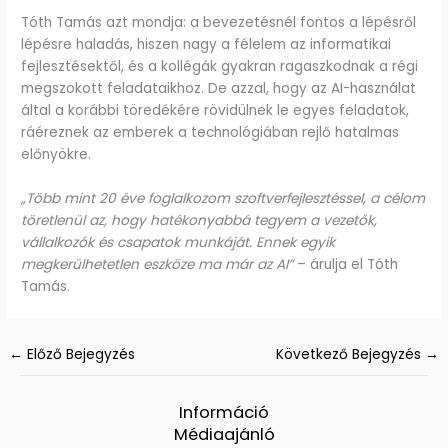
Tóth Tamás azt mondja: a bevezetésnél fontos a lépésről
lépésre haladás, hiszen nagy a félelem az informatikai
fejlesztésektől, és a kollégák gyakran ragaszkodnak a régi
megszokott feladataikhoz. De azzal, hogy az AI-használat
által a korábbi töredékére rövidülnek le egyes feladatok,
ráéreznek az emberek a technológiában rejlő hatalmas
előnyökre.
„Több mint 20 éve foglalkozom szoftverfejlesztéssel, a célom
töretlenül az, hogy hatékonyabbá tegyem a vezetők,
vállalkozók és csapatok munkáját. Ennek egyik
megkerülhetetlen eszköze ma már az AI”
– árulja el Tóth
Tamás.
←
Előző Bejegyzés
Következő Bejegyzés
→
Információ
Médiaajánló