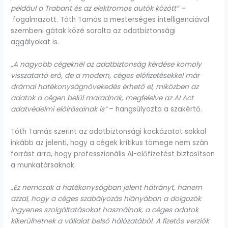
például a Trabant és az elektromos autók között” –
fogalmazott. Tóth Tamás a mesterséges intelligenciával
szembeni gátak közé sorolta az adatbiztonsági
aggályokat is.
„A nagyobb cégeknél az adatbiztonság kérdése komoly
visszatartó erő, de a modern, céges előfizetésekkel már
drámai hatékonyságnövekedés érhető el, miközben az
adatok a cégen belül maradnak, megfelelve az AI Act
adatvédelmi előírásainak is”
– hangsúlyozta a szakértő.
Tóth Tamás szerint az adatbiztonsági kockázatot sokkal
inkább az jelenti, hogy a cégek kritikus tömege nem szán
forrást arra, hogy professzionális AI-előfizetést biztosítson
a munkatársaknak.
„Ez nemcsak a hatékonyságban jelent hátrányt, hanem
azzal, hogy a céges szabályozás hiányában a dolgozók
ingyenes szolgáltatásokat használnak, a céges adatok
kikerülhetnek a vállalat belső hálózatából. A fizetős verziók