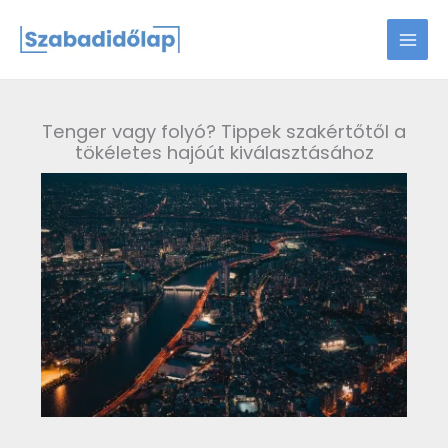
Skip
to
content
Tenger vagy folyó? Tippek szakértőtől a
tökéletes hajóút kiválasztásához