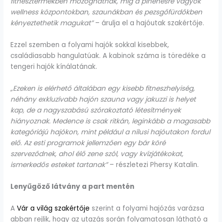
fitnesztermekben mozoghatnak, míg a pihenésre vágyók
wellness központokban, szaunákban és pezsgőfürdőkben
kényeztethetik magukat”
– árulja el a hajóutak szakértője.
Ezzel szemben a folyami hajók sokkal kisebbek,
családiasabb hangulatúak. A kabinok száma is töredéke a
tengeri hajók kínálatának.
„Ezeken is elérhető általában egy kisebb fitneszhelyiség,
néhány exkluzívabb hajón szauna vagy jakuzzi is helyet
kap, de a nagyszabású szórakoztató létesítmények
hiányoznak. Medence is csak ritkán, leginkább a magasabb
kategóriájú hajókon, mint például a nílusi hajóutakon fordul
elő. Az esti programok jellemzően egy bár köré
szerveződnek, ahol élő zene szól, vagy kvízjátékokat,
ismerkedős esteket tartanak”
– részletezi Phersy Katalin.
Lenyűgöző látvány a part mentén
A
Vár a világ szakértője
szerint a folyami hajózás varázsa
abban rejlik, hogy az utazás során folyamatosan látható a