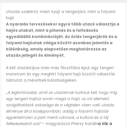
Utazási szakértő: mást nyújt a tengerjáró, mint a folyami
hajó
A nyaralás tervezésekor egyre több utazó választja a
hajós utakat, mint a pihenés és a felfedezés
egyedülálló kombinációját. Az óriás tengerjárók és a
folyami hajóutak világa között azonban jelentős a
különbség, amely alapvetően meghatározza az
utazás jellegét és élményét.
A két utazástípus más-más filozófiára épül, egy tengeri
monstrum és egy meghitt folyami hajó közötti választás
túlmutat a méretbeli különbségeken.
„A legfontosabb, amit az utazóknak tudniuk kell, hogy míg
egy tengeri hajóút során maga a hajó, az ott elérhető
szolgáltatások sokasága és a végtelen vízen való utazás
élménye áll a középpontban, addig a folyami hajózás
egyértelműen a part menti városok, a kultúra és a táj
felfedezéséről szól”
– magyarázza Phersy Katalin
a Vár a