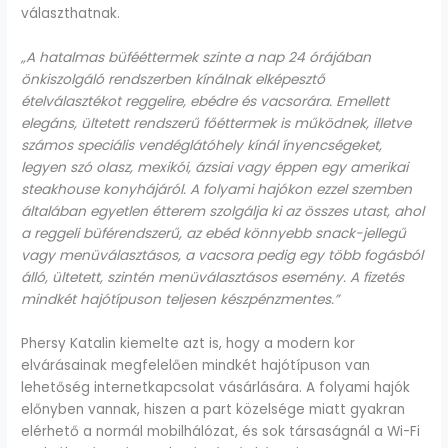
választhatnak.
„A hatalmas büfééttermek szinte a nap 24 órájában
önkiszolgáló rendszerben kínálnak elképesztő
ételválasztékot reggelire, ebédre és vacsorára. Emellett
elegáns, ültetett rendszerű főéttermek is működnek, illetve
számos speciális vendéglátóhely kínál ínyencségeket,
legyen szó olasz, mexikói, ázsiai vagy éppen egy amerikai
steakhouse konyhájáról. A folyami hajókon ezzel szemben
általában egyetlen étterem szolgálja ki az összes utast, ahol
a reggeli büférendszerű, az ebéd könnyebb snack-jellegű
vagy menüválasztásos, a vacsora pedig egy több fogásból
álló, ültetett, szintén menüválasztásos esemény. A fizetés
mindkét hajótípuson teljesen készpénzmentes.”
Phersy Katalin kiemelte azt is, hogy a modern kor
elvárásainak megfelelően mindkét hajótípuson van
lehetőség internetkapcsolat vásárlására. A folyami hajók
előnyben vannak, hiszen a part közelsége miatt gyakran
elérhető a normál mobilhálózat, és sok társaságnál a Wi-Fi