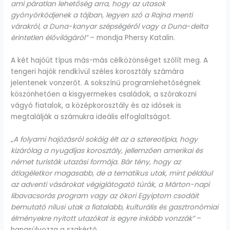
ami páratlan lehetőség arra, hogy az utasok
gyönyörködjenek a tájban, legyen szó a Rajna menti
várakról, a Duna-kanyar szépségéről vagy a Duna-delta
érintetlen élővilágáról”
– mondja Phersy Katalin.
A két hajóút típus más-más célközönséget szólít meg. A
tengeri hajók rendkívül széles korosztály számára
jelentenek vonzerőt. A sokszínű programlehetőségnek
köszönhetően a kisgyermekes családok, a szórakozni
vágyó fiatalok, a középkorosztály és az idősek is
megtalálják a számukra ideális elfoglaltságot.
„A folyami hajózásról sokáig élt az a sztereotípia, hogy
kizárólag a nyugdíjas korosztály, jellemzően amerikai és
német turisták utazási formája. Bár tény, hogy az
átlagéletkor magasabb, de a tematikus utak, mint például
az adventi vásárokat végiglátogató túrák, a Márton-napi
libavacsorás program vagy az ókori Egyiptom csodáit
bemutató nílusi utak a fiatalabb, kulturális és gasztronómiai
élményekre nyitott utazókat is egyre inkább vonzzák”
–
hangsúlyozza a szakértő.