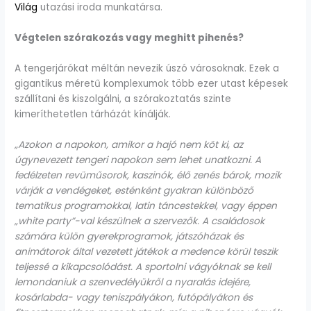
Világ
utazási iroda munkatársa.
Végtelen szórakozás vagy meghitt pihenés?
A tengerjárókat méltán nevezik úszó városoknak. Ezek a
gigantikus méretű komplexumok több ezer utast képesek
szállítani és kiszolgálni, a szórakoztatás szinte
kimeríthetetlen tárházát kínálják.
„Azokon a napokon, amikor a hajó nem köt ki, az
úgynevezett tengeri napokon sem lehet unatkozni. A
fedélzeten revüműsorok, kaszinók, élő zenés bárok, mozik
várják a vendégeket, esténként gyakran különböző
tematikus programokkal, latin táncestekkel, vagy éppen
„white party”-val készülnek a szervezők. A családosok
számára külön gyerekprogramok, játszóházak és
animátorok által vezetett játékok a medence körül teszik
teljessé a kikapcsolódást. A sportolni vágyóknak se kell
lemondaniuk a szenvedélyükről a nyaralás idejére,
kosárlabda- vagy teniszpályákon, futópályákon és