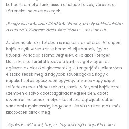
két part, a mellettünk lassan elhaladó falvak, városok és
történelmi nevezetességek.
„Ez egy lassabb, szemlélődőbb élmény, amely sokkal inkább
a kulturális kikapcsolódás, feltöltődés”
– teszi hozzá.
Az útvonalak tekintetében is markáns az eltérés. A tengeri
hajók a nyílt vízen szinte bárhová eljuthatnak, így az
útvonal-variációk száma végtelen, a Földközi-tenger
klasszikus körtúráitól kezdve a karibi szigetvilágon át
egészen az alaszkai gleccserekig. A tengerjárók jellemzően
éjszaka teszik meg a nagyobb távolságokat, hogy a
napokat teljes egészében egy-egy új város vagy sziget
felfedezésével tölthessék az utasok. A folyami hajók ezzel
szemben a folyó adottságainak megfelelően, adott
útvonalon haladnak, melyek kötöttek, legfeljebb abban
van némi rugalmasság, hogy oda- és visszaúton más-más
kikötőkben állnak meg.
„Gyakran előfordul, hogy a folyami hajó nappal is halad,