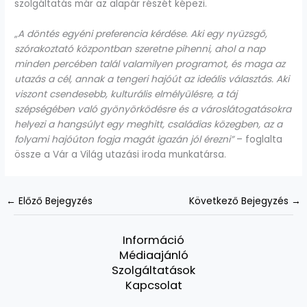
szolgáltatás már az alapár részét képezi.
„A döntés egyéni preferencia kérdése. Aki egy nyüzsgő,
szórakoztató központban szeretne pihenni, ahol a nap
minden percében talál valamilyen programot, és maga az
utazás a cél, annak a tengeri hajóút az ideális választás. Aki
viszont csendesebb, kulturális elmélyülésre, a táj
szépségében való gyönyörködésre és a városlátogatásokra
helyezi a hangsúlyt egy meghitt, családias közegben, az a
folyami hajóúton fogja magát igazán jól érezni”
– foglalta
össze a Vár a Világ utazási iroda munkatársa.
←
Előző Bejegyzés
Következő Bejegyzés
→
Információ
Médiaajánló
Szolgáltatások
Kapcsolat