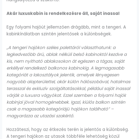
Akár luxuskabin is rendelkezésre áll, saját inassal
Egy folyami hajóút jellemzően drágább, mint a tengeri. A
kabinkínálatban szintén jelentősek a különbségek.
„A tengeri hajókon széles palettáról választhatunk: a
legkedvezőbb árú, ablak nélküli belső kabinoktól kezdve a
kis, nem nyitható ablakosokon át egészen a tágas, saját
erkéllyel rendelkező balkonos kabinokig. A legmagasabb
kategóriát a lakosztályok jelentik, amelyek lényegesen
nagyobb alapterülettel, akár külön hálószobával, hatalmas
terasszal és exkluzív szolgáltatásokkal, például saját inassal
várják a luxusra vágyókat. Ezzel szemben a folyami hajók
kabinjai jóval homogénebbek. Igazi, kiülős balkon szintén
csak a magasabb kategóriájú hajókon található” –
magyarázza az utazási szakértő.
Hozzáteszi, hogy az étkezés terén is jelentős a különbség.
A tengeri hajókon az utasok többféle lehetőség közül