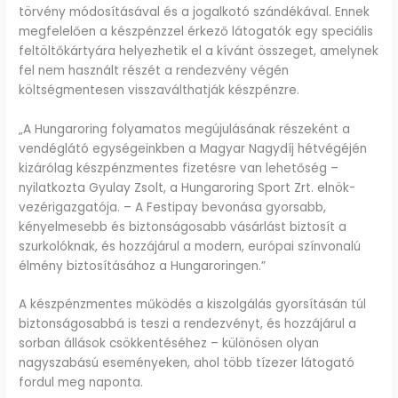
törvény módosításával és a jogalkotó szándékával. Ennek
megfelelően a készpénzzel érkező látogatók egy speciális
feltöltőkártyára helyezhetik el a kívánt összeget, amelynek
fel nem használt részét a rendezvény végén
költségmentesen visszaválthatják készpénzre.
„A Hungaroring folyamatos megújulásának részeként a
vendéglátó egységeinkben a Magyar Nagydíj hétvégéjén
kizárólag készpénzmentes fizetésre van lehetőség –
nyilatkozta Gyulay Zsolt, a Hungaroring Sport Zrt. elnök-
vezérigazgatója. – A Festipay bevonása gyorsabb,
kényelmesebb és biztonságosabb vásárlást biztosít a
szurkolóknak, és hozzájárul a modern, európai színvonalú
élmény biztosításához a Hungaroringen.”
A készpénzmentes működés a kiszolgálás gyorsításán túl
biztonságosabbá is teszi a rendezvényt, és hozzájárul a
sorban állások csökkentéséhez – különösen olyan
nagyszabású eseményeken, ahol több tízezer látogató
fordul meg naponta.