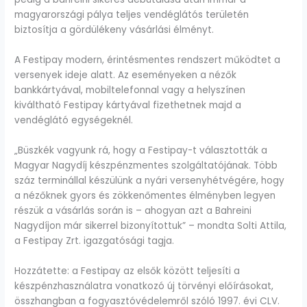
magyarországi pálya teljes vendéglátós területén
biztosítja a gördülékeny vásárlási élményt.
A Festipay modern, érintésmentes rendszert működtet a
versenyek ideje alatt. Az eseményeken a nézők
bankkártyával, mobiltelefonnal vagy a helyszínen
kiváltható Festipay kártyával fizethetnek majd a
vendéglátó egységeknél.
„Büszkék vagyunk rá, hogy a Festipay-t választották a
Magyar Nagydíj készpénzmentes szolgáltatójának. Több
száz terminállal készülünk a nyári versenyhétvégére, hogy
a nézőknek gyors és zökkenőmentes élményben legyen
részük a vásárlás során is – ahogyan azt a Bahreini
Nagydíjon már sikerrel bizonyítottuk” – mondta Solti Attila,
a Festipay Zrt. igazgatósági tagja.
Hozzátette: a Festipay az elsők között teljesíti a
készpénzhasználatra vonatkozó új törvényi előírásokat,
összhangban a fogyasztóvédelemről szóló 1997. évi CLV.