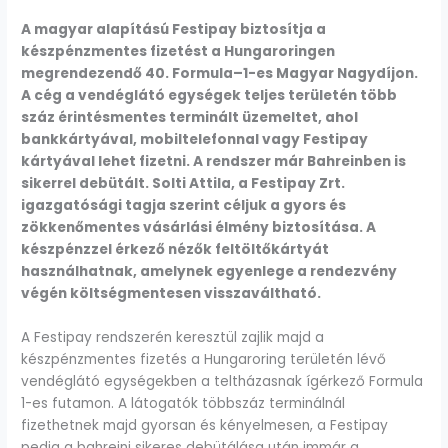
A magyar alapítású Festipay biztosítja a
készpénzmentes fizetést a Hungaroringen
megrendezendő 40. Formula–1-es Magyar Nagydíjon.
A cég a vendéglátó egységek teljes területén több
száz érintésmentes terminált üzemeltet, ahol
bankkártyával, mobiltelefonnal vagy Festipay
kártyával lehet fizetni. A rendszer már Bahreinben is
sikerrel debütált. Solti Attila, a Festipay Zrt.
igazgatósági tagja szerint céljuk a gyors és
zökkenőmentes vásárlási élmény biztosítása. A
készpénzzel érkező nézők feltöltőkártyát
használhatnak, amelynek egyenlege a rendezvény
végén költségmentesen visszaváltható.
A Festipay rendszerén keresztül zajlik majd a
készpénzmentes fizetés a Hungaroring területén lévő
vendéglátó egységekben a teltházasnak ígérkező Formula
1-es futamon. A látogatók többszáz terminálnál
fizethetnek majd gyorsan és kényelmesen, a Festipay
pedig a bahreini sikeres debütálása után immár a