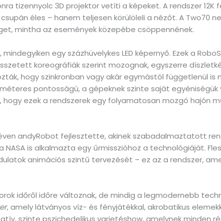
nra tizennyolc 3D projektor vetíti a képeket. A rendszer 12K
 csupán éles – hanem teljesen körülöleli a nézőt. A Two70
éget, mintha az események közepébe csöppennének.
ik, mindegyiken egy százhüvelykes LED képernyő. Ezek a Rob
zetett koreográfiák szerint mozognak, egyszerre díszletké
ozták, hogy szinkronban vagy akár egymástól függetlenül is
iméteres pontosságú, a gépeknek szinte saját egyéniségük va
, hogy ezek a rendszerek egy folyamatosan mozgó hajón mű
ven andyRobot fejlesztette, akinek szabadalmaztatott ren
g a NASA is alkalmazta egy űrmisszióhoz a technológiáját. F
dulatok animációs szintű tervezését – ez az a rendszer, ame
rok időről időre változnak, de mindig a legmodernebb techn
er
, amely látványos víz- és fényjátékkal, akrobatikus elemekke
atív, szinte pszichedelikus varietéshow, amelynek minden r