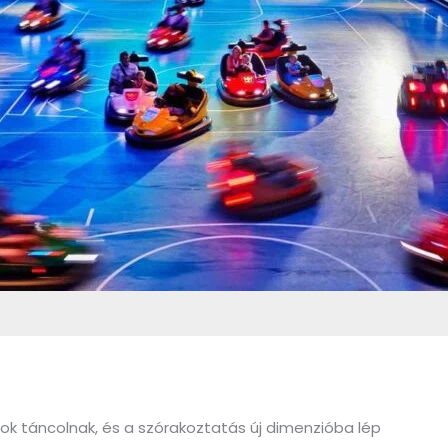
tok táncolnak, és a szórakoztatás új dimenzióba lép