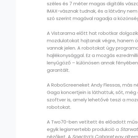
széles és 7 méter magas digitális vászo
IMAX-vásznak tudnak, és a látvány nem
szó szerint magával ragadja a közöns
A Vistarama előtt hat robotkar dolgoz
mozdulatokat hajtanak végre, hanem öss
vannak jelen. A robotokat úgy program
hajlékonysággal. Ez a mozgás ezredmill
lenyűgöző – különösen annak fényében
garantált.
A RoboScreeneket Andy Flessas, más né
Gaga koncertjein is láthattuk, sőt, mé
szoftver is, amely lehetővé teszi a moz
robotokat.
A Two70-ben vetített és előadott műso
egyik legismertebb produkció a
Starwat
nézőket. A
Spectra’s Cabaret
egy altern