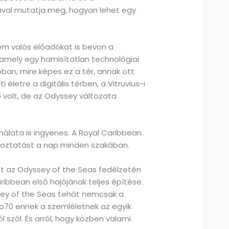
sával mutatja meg, hogyan lehet egy
em valós előadókat is bevon a
 amely egy hamisítatlan technológiai
bban, mire képes ez a tér, annak ott
életre a digitális térben, a Vitruvius-i
 volt, de az Odyssey változata
nálata is ingyenes. A Royal Caribbean
rakoztatást a nap minden szakában.
nt az Odyssey of the Seas fedélzetén
ribbean első hajójának teljes építése.
yssey of the Seas tehát nemcsak a
wo70 ennek a szemléletnek az egyik
 szól. És arról, hogy közben valami