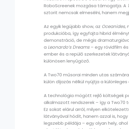
RoboScreenek mozgása támogatja. A
sztorit nemcsak elmesélni, hanem megjel
Az egyik legújabb show, az
Oceanides
,
produkcióba, így egyfajta hibrid élmény
demonstráció, de mégis dramaturgiával é
a
Leonardo’s Dreams
– egy rövidfilm és 
ember és a repülő szerkezetek látványá
különösen lenyűgöző.
A Two70 műsorai minden utas számára el
külön díjazás nélkül nyújtja a különleg
A technológia mögött rejlő költségek p
alkalmazott rendszerek – így a Two70 te
Ez sokat elárul arról, milyen elkötelez
látványával hódít, hanem azzal is, hog
legszebb példája – egy olyan hely, ahol