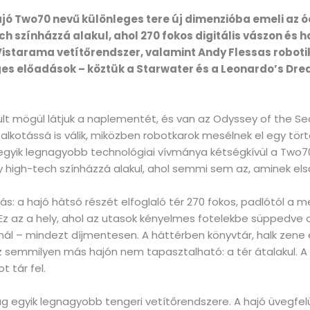
ajó Two70 nevű különleges tere új dimenzióba emeli az 
 színházzá alakul, ahol 270 fokos digitális vászon és h
Vistarama vetítőrendszer, valamint Andy Flessas roboti
es előadások – köztük a Starwater és a Leonardo’s Dre
ult mögül látjuk a naplementét, és van az Odyssey of the 
űalkotássá is válik, miközben robotkarok mesélnek el egy tö
gyik legnagyobb technológiai vívmánya kétségkívül a Two7
high-tech színházzá alakul, ahol semmi sem az, aminek elsőr
s: a hajó hátsó részét elfoglaló tér 270 fokos, padlótól a 
Ez az a hely, ahol az utasok kényelmes fotelekbe süppedve 
ál – mindezt díjmentesen. A háttérben könyvtár, halk zene é
az semmilyen más hajón nem tapasztalható: a tér átalakul. A
t tár fel.
g egyik legnagyobb tengeri vetítőrendszere. A hajó üvegfelü