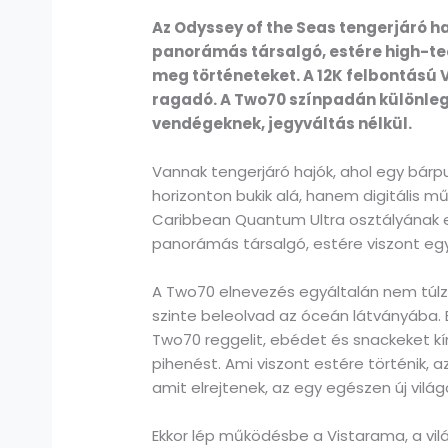
Az Odyssey of the Seas tengerjáró h
panorámás társalgó, estére high-tech
meg történeteket. A 12K felbontású 
ragadó. A Two70 színpadán különleg
vendégeknek, jegyváltás nélkül.
Vannak tengerjáró hajók, ahol egy bárp
horizonton bukik alá, hanem digitális m
Caribbean Quantum Ultra osztályának e
panorámás társalgó, estére viszont egy 
A Two70 elnevezés egyáltalán nem túlzá
szinte beleolvad az óceán látványába. 
Two70 reggelit, ebédet és snackeket kín
pihenést. Ami viszont estére történik, 
amit elrejtenek, az egy egészen új világo
Ekkor lép működésbe a Vistarama, a vilá