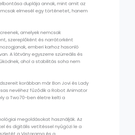
 felbontása duplája annak, mint amit az
 nemcsak elmesél egy történetet, hanem
oScreenek, amelyek nemcsak
nt, szereplőként és narrátorként
 mozogjanak, emberi karhoz hasonló
n. A látvány egyszerre szürreális és
ködnek, ahol a stabilitás soha nem
dszereit korábban már Bon Jovi és Lady
lessas nevéhez fűződik a Robot Animator
ly a Two70-ben életre kelti a
ológiai megoldásokat használják. Az
l és digitális vetítéssel nyűgözi le a
észletét a Vistarama és a