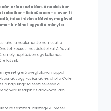
óceáni szórakoztatást. A napközben
at robotkar – RoboScreen – eleveníti
kai újításai révén a látvány magával
ams – kínálnak egyedi élményt a
Seas, ahol a naplemente nemcsak a
rténetet kecses mozdulatokkal. A Royal
0, amely napközben egy kellemes,
e látszik.
mennyezetig érő üvegfalaival nappal
olvasnak vagy kávéznak, és ahol a Café
s a hajó ringása teszi teljessé a
 redőnyök lezárják az ablakokat, ám
leteire feszített, mintegy 41 méter