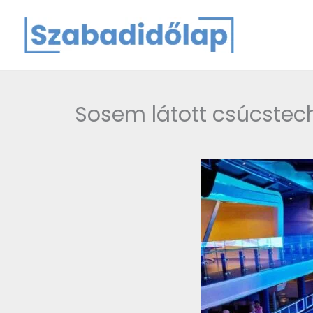
Skip
to
content
Sosem látott csúcstechn