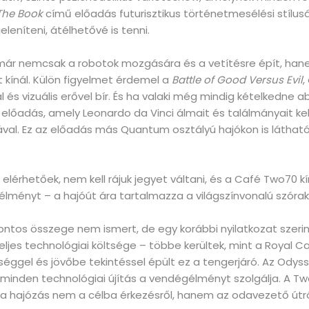
The Book
című előadás futurisztikus történetmesélési stílu
eníteni, átélhetővé is tenni.
 már nemcsak a robotok mozgására és a vetítésre épít, han
t kínál. Külön figyelmet érdemel a
Battle of Good Versus Evil
,
s vizuális erővel bír. És ha valaki még mindig kételkedne a
előadás, amely Leonardo da Vinci álmait és találmányait kelti 
val. Ez az előadás más Quantum osztályú hajókon is látható
érhetőek, nem kell rájuk jegyet váltani, és a Café Two70 kí
es élményt – a hajóút ára tartalmazza a világszínvonalú szó
ontos összege nem ismert, de egy korábbi nyilatkozat szeri
ljes technológiai költsége – többe kerültek, mint a Royal Ca
ettséggel és jövőbe tekintéssel épült ez a tengerjáró. Az Od
y minden technológiai újítás a vendégélményt szolgálja. A T
 a hajózás nem a célba érkezésről, hanem az odavezető útról