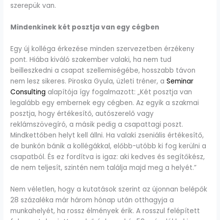
szerepük van.
Mindenkinek két posztja van egy cégben
Egy új kolléga érkezése minden szervezetben érzékeny
pont. Hiába kiváló szakember valaki, ha nem tud
beilleszkedni a csapat szellemiségébe, hosszabb távon
nem lesz sikeres. Piroska Gyula, üzleti tréner, a
Seminar
Consulting
alapítója így fogalmazott: „Két posztja van
legalább egy embernek egy cégben. Az egyik a szakmai
posztja, hogy értékesítő, autószerelő vagy
reklámszövegíró, a másik pedig a csapattagi poszt.
Mindkettőben helyt kell állni. Ha valaki zseniális értékesítő,
de bunkón bánik a kollégákkal, előbb-utóbb ki fog kerülni a
csapatból. És ez fordítva is igaz: aki kedves és segítőkész,
de nem teljesít, szintén nem találja majd meg a helyét.”
Nem véletlen, hogy a kutatások szerint az újonnan belépők
28 százaléka már három hónap után otthagyja a
munkahelyét, ha rossz élmények érik. A rosszul felépített