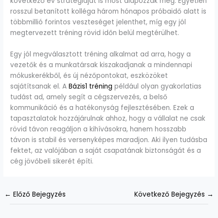
következő év stratégiáját is most alapozzák meg. Egyetlen
rosszul betanított kolléga három hónapos próbaidő alatt is
többmillió forintos veszteséget jelenthet, míg egy jól
megtervezett tréning rövid időn belül megtérülhet.
Egy jól megválasztott tréning alkalmat ad arra, hogy a
vezetők és a munkatársak kiszakadjanak a mindennapi
mókuskerékből, és új nézőpontokat, eszközöket
sajátítsanak el. A
Bázis1 tréning
például olyan gyakorlatias
tudást ad, amely segít a cégszervezés, a belső
kommunikáció és a hatékonyság fejlesztésében. Ezek a
tapasztalatok hozzájárulnak ahhoz, hogy a vállalat ne csak
rövid távon reagáljon a kihívásokra, hanem hosszabb
távon is stabil és versenyképes maradjon. Aki ilyen tudásba
fektet, az valójában a saját csapatának biztonságát és a
cég jövőbeli sikerét építi.
←
Előző Bejegyzés
Következő Bejegyzés
→