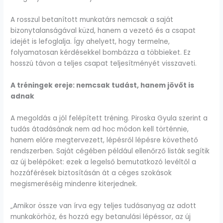
A rosszul betanított munkatárs nemcsak a saját
bizonytalanságával küzd, hanem a vezető és a csapat
idejét is lefoglalja. Így ahelyett, hogy termelne,
folyamatosan kérdésekkel bombázza a többieket. Ez
hosszú távon a teljes csapat teljesítményét visszaveti.
A tréningek ereje: nemcsak tudást, hanem jövőt is
adnak
A megoldás a jól felépített tréning. Piroska Gyula szerint a
tudás átadásának nem ad hoc módon kell történnie,
hanem előre megtervezett, lépésről lépésre követhető
rendszerben. Saját cégében például ellenőrző listák segítik
az új belépőket: ezek a legelső bemutatkozó levéltől a
hozzáférések biztosításán át a céges szokások
megismeréséig mindenre kiterjednek.
„Amikor össze van írva egy teljes tudásanyag az adott
munkakörhöz, és hozzá egy betanulási lépéssor, az új