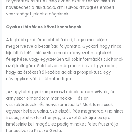
folyamatok miatt az első évben akár 50 százalékkal is
növekedhet a fluktuáció, ami súlyos anyagi és emberi
veszteséget jelent a cégeknek.
Gyakori hibák és következmények
A legtöbb probléma abból fakad, hogy nincs előre
megtervezve a betanítás folyamata. Gyakori, hogy nincs
kijelölt felelős, hiányzik a munkakörnyezet megfelelő
felépítése, vagy egyszerűen túl sok információt zúdítanak
az új kollégára. Sok helyen még ma is bevett gyakorlat,
hogy az értékesítő kezébe adják a prospektust, egy
névjegykártyát, és útnak indítják.
„Az ügyfelek gyakran panaszkodnak nekem: »Gyula, én
annyiszor elmondtam már nekik!« – és én
visszakérdezek: »És hányszor írtad le? Mert leírni csak
egyszer kellett volna. Szó elszáll, írás megmarad.« Ha nincs
írásos, jól strukturált anyag, a vezetőnek újra és újra
ismételnie kell magát, ez pedig mindkét felet frusztrálja” –
hangsúlyozta Piroska Gyula.