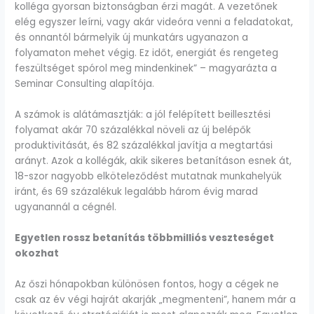
kolléga gyorsan biztonságban érzi magát. A vezetőnek
elég egyszer leírni, vagy akár videóra venni a feladatokat,
és onnantól bármelyik új munkatárs ugyanazon a
folyamaton mehet végig. Ez időt, energiát és rengeteg
feszültséget spórol meg mindenkinek” – magyarázta a
Seminar Consulting alapítója.
A számok is alátámasztják: a jól felépített beillesztési
folyamat akár 70 százalékkal növeli az új belépők
produktivitását, és 82 százalékkal javítja a megtartási
arányt. Azok a kollégák, akik sikeres betanításon esnek át,
18-szor nagyobb elköteleződést mutatnak munkahelyük
iránt, és 69 százalékuk legalább három évig marad
ugyanannál a cégnél.
Egyetlen rossz betanítás többmilliós veszteséget
okozhat
Az őszi hónapokban különösen fontos, hogy a cégek ne
csak az év végi hajrát akarják „megmenteni”, hanem már a