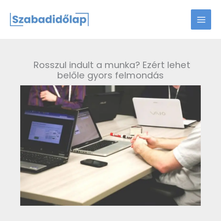
Skip
to
content
Rosszul indult a munka? Ezért lehet
belőle gyors felmondás