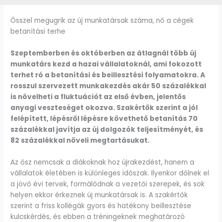
Ősszel megugrik az új munkatársak száma, nő a cégek
betanítási terhe
Szeptemberben és októberben az átlagnál több új
munkatárs kezd a hazai vállalatoknál, ami fokozott
terhet ró a betanítási és beillesztési folyamatokra. A
rosszul szervezett munkakezdés akár 50 százalékkal
is növelheti a fluktuációt az első évben, jelentős
anyagi veszteséget okozva. Szakértők szerint a jól
felépített, lépésről lépésre követhető betanítás 70
százalékkal javítja az új dolgozók teljesítményét, és
82 százalékkal növeli megtartásukat.
Az ősz nemcsak a diákoknak hoz újrakezdést, hanem a
vállalatok életében is különleges időszak. Ilyenkor dőlnek el
a jövő évi tervek, formálódnak a vezetői szerepek, és sok
helyen ekkor érkeznek új munkatársak is. A szakértők
szerint a friss kollégák gyors és hatékony beillesztése
kulcskérdés, és ebben a tréningeknek meghatározó