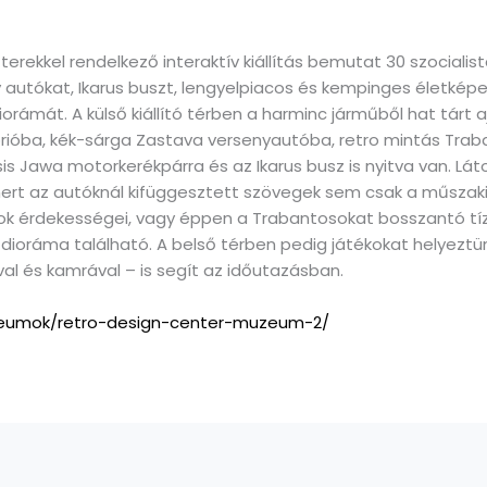
erekkel rendelkező interaktív kiállítás bemutat 30 szocialist
y autókat, Ikarus buszt, lengyelpiacos és kempinges életképet
iorámát. A külső kiállító térben a harminc járműből hat tárt a
brióba, kék-sárga Zastava versenyautóba, retro mintás Traba
s Jawa motorkerékpárra és az Ikarus busz is nyitva van. Látog
mert az autóknál kifüggesztett szövegek sem csak a műsza
ok érdekességei, vagy éppen a Trabantosokat bosszantó tí
dioráma található. A belső térben pedig játékokat helyeztünk 
al és kamrával – is segít az időutazásban.
uzeumok/retro-design-center-muzeum-2/