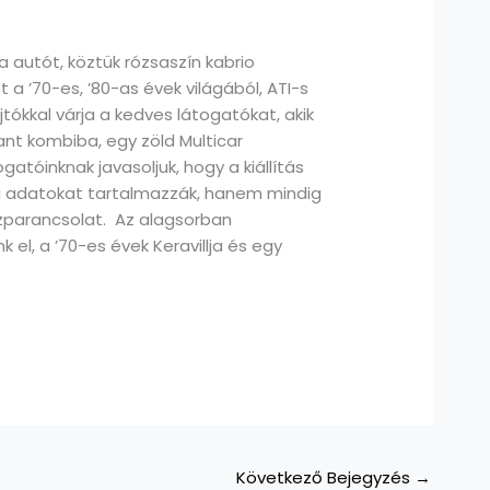
a autót, köztük rózsaszín kabrio
 a ’70-es, ’80-as évek világából, ATI-s
jtókkal várja a kedves látogatókat, akik
nt kombiba, egy zöld Multicar
atóinknak javasoljuk, hogy a kiállítás
ki adatokat tartalmazzák, hanem mindig
zparancsolat. Az alagsorban
el, a ’70-es évek Keravillja és egy
Következő Bejegyzés
→