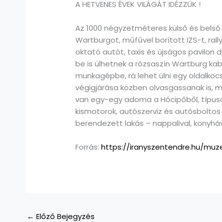
A HETVENES ÉVEK VILÁGÁT IDÉZZÜK !
Az 1000 négyzetméteres külső és belső t
Wartburgot, műfűvel borított IZS-t, rall
oktató autót, taxis és újságos pavilon d
be is ülhetnek a rózsaszín Wartburg ka
munkagépbe, rá lehet ülni egy oldalkocsi
végigjárása közben olvasgassanak is, 
van egy-egy adoma a Hócipőből, típus
kismotorok, autószerviz és autósboltos 
berendezett lakás – nappalival, konyháv
Forrás:
https://iranyszentendre.hu/m
←
Előző Bejegyzés