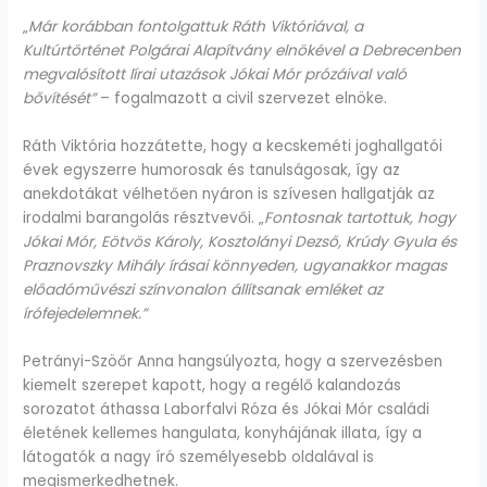
„
Már korábban fontolgattuk Ráth Viktóriával, a
Kultúrtörténet Polgárai Alapítvány elnökével a Debrecenben
megvalósított lírai utazások Jókai Mór prózáival való
bővítését”
– fogalmazott a civil szervezet elnöke.
Ráth Viktória hozzátette, hogy a kecskeméti joghallgatói
évek egyszerre humorosak és tanulságosak, így az
anekdotákat vélhetően nyáron is szívesen hallgatják az
irodalmi barangolás résztvevői. „
Fontosnak tartottuk, hogy
Jókai Mór, Eötvös Károly, Kosztolányi Dezső, Krúdy Gyula és
Praznovszky Mihály írásai könnyeden, ugyanakkor magas
előadóművészi színvonalon állítsanak emléket az
írófejedelemnek.”
Petrányi-Szöőr Anna hangsúlyozta, hogy a szervezésben
kiemelt szerepet kapott, hogy a regélő kalandozás
sorozatot áthassa Laborfalvi Róza és Jókai Mór családi
életének kellemes hangulata, konyhájának illata, így a
látogatók a nagy író személyesebb oldalával is
megismerkedhetnek.