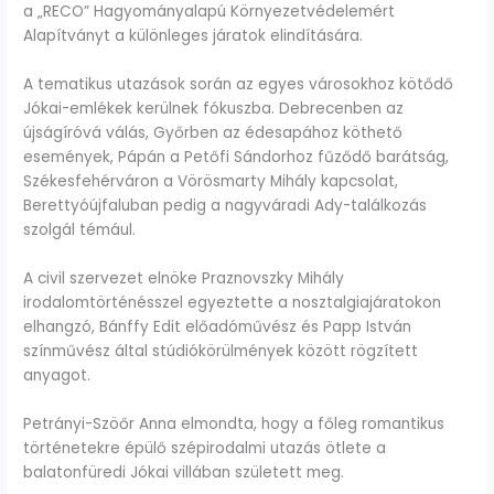
a „RECO” Hagyományalapú Környezetvédelemért
Alapítványt a különleges járatok elindítására.
A tematikus utazások során az egyes városokhoz kötődő
Jókai-emlékek kerülnek fókuszba. Debrecenben az
újságíróvá válás, Győrben az édesapához köthető
események, Pápán a Petőfi Sándorhoz fűződő barátság,
Székesfehérváron a Vörösmarty Mihály kapcsolat,
Berettyóújfaluban pedig a nagyváradi Ady-találkozás
szolgál témául.
A civil szervezet elnöke Praznovszky Mihály
irodalomtörténésszel egyeztette a nosztalgiajáratokon
elhangzó, Bánffy Edit előadóművész és Papp István
színművész által stúdiókörülmények között rögzített
anyagot.
Petrányi-Szöőr Anna elmondta, hogy a főleg romantikus
történetekre épülő szépirodalmi utazás ötlete a
balatonfüredi Jókai villában született meg.