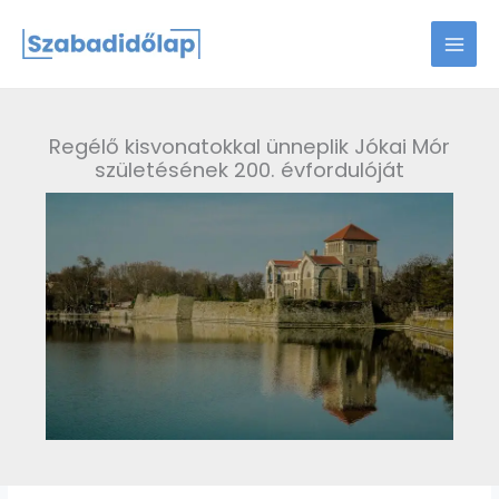
Skip
to
content
Regélő kisvonatokkal ünneplik Jókai Mór
születésének 200. évfordulóját