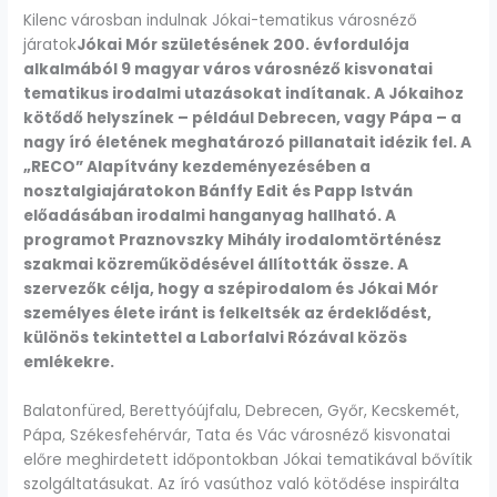
Kilenc városban indulnak Jókai-tematikus városnéző
járatok
Jókai Mór születésének 200. évfordulója
alkalmából 9 magyar város városnéző kisvonatai
tematikus irodalmi utazásokat indítanak. A Jókaihoz
kötődő helyszínek – például Debrecen, vagy Pápa – a
nagy író életének meghatározó pillanatait idézik fel. A
„RECO” Alapítvány kezdeményezésében a
nosztalgiajáratokon Bánffy Edit és Papp István
előadásában irodalmi hanganyag hallható. A
programot Praznovszky Mihály irodalomtörténész
szakmai közreműködésével állították össze. A
szervezők célja, hogy a szépirodalom és Jókai Mór
személyes élete iránt is felkeltsék az érdeklődést,
különös tekintettel a Laborfalvi Rózával közös
emlékekre.
Balatonfüred, Berettyóújfalu, Debrecen, Győr, Kecskemét,
Pápa, Székesfehérvár, Tata és Vác városnéző kisvonatai
előre meghirdetett időpontokban Jókai tematikával bővítik
szolgáltatásukat. Az író vasúthoz való kötődése inspirálta